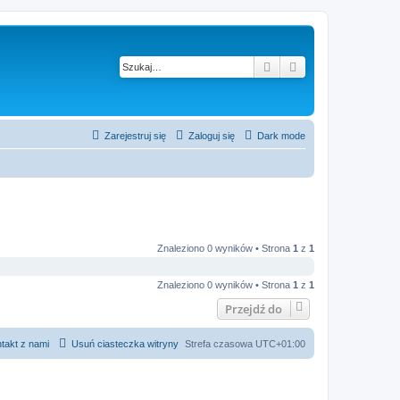
Szukaj
Wyszukiwanie z
Zarejestruj się
Zaloguj się
Dark mode
Znaleziono 0 wyników • Strona
1
z
1
Znaleziono 0 wyników • Strona
1
z
1
Przejdź do
takt z nami
Usuń ciasteczka witryny
Strefa czasowa
UTC+01:00