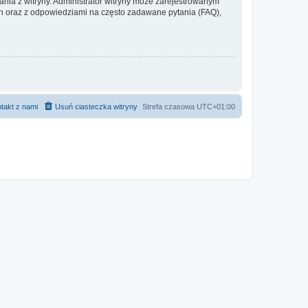
ania z witryny. Administrator witryny może zarejestrowanym
 oraz z odpowiedziami na często zadawane pytania (FAQ),
takt z nami
Usuń ciasteczka witryny
Strefa czasowa
UTC+01:00