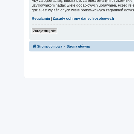
Aby zalogować się, musisz być zarejestrowanym użytkownikiem w
użytkownikom nadać wiele dodatkowych uprawnień. Przed reje
gdzie jest wyjaśnionych wiele podstawowych zagadnień dotycz
Regulamin
|
Zasady ochrony danych osobowych
Zarejestruj się
Strona domowa
Strona główna