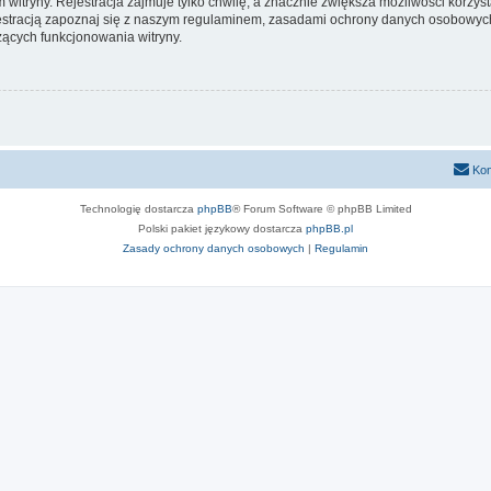
itryny. Rejestracja zajmuje tylko chwilę, a znacznie zwiększa możliwości korzyst
stracją zapoznaj się z naszym regulaminem, zasadami ochrony danych osobowych
ących funkcjonowania witryny.
Kon
Technologię dostarcza
phpBB
® Forum Software © phpBB Limited
Polski pakiet językowy dostarcza
phpBB.pl
Zasady ochrony danych osobowych
|
Regulamin