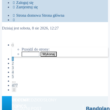
Zaloguj się
Zarejestruj się
Strona domowa
Strona główna
Szukaj
Dzisiaj jest sobota, 8 sie 2026, 12:27
Strona
1
Przejdź do strony:
z
477
1
2
3
4
5
…
477
Następna
RECENT
ODPOWIEDZI
ODSŁONY
TOPICS
Bandplan/
OSTATNI POST