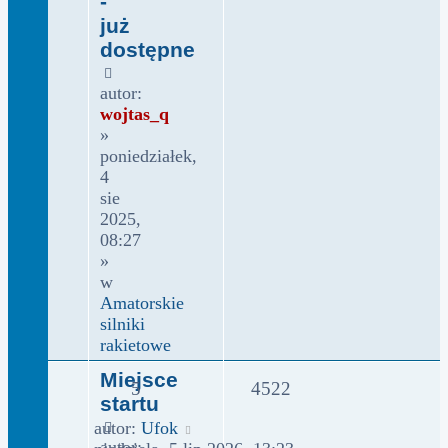
-
już
dostępne
autor:
wojtas_q
»
poniedziałek,
4
sie
2025,
08:27
»
w
Amatorskie
silniki
rakietowe
Miejsce
5
4522
startu
autor:
Ufok
autor: