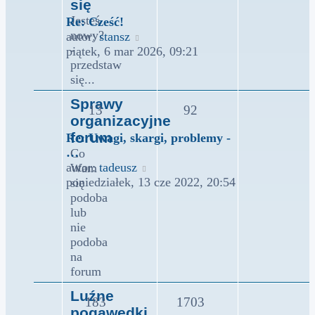
się
Jesteś
Re: Cześć!
nowy?
Wyświetl
autor:
stansz
-
najnowszy
piątek, 6 mar 2026, 09:21
przedstaw
post
się...
Sprawy
13
92
organizacyjne
forum
Re: Uwagi, skargi, problemy -
…
Co
Wyświetl
autor:
tadeusz
Wam
najnowszy
poniedziałek, 13 cze 2022, 20:54
się
post
podoba
lub
nie
podoba
na
forum
Luźne
183
1703
pogawędki