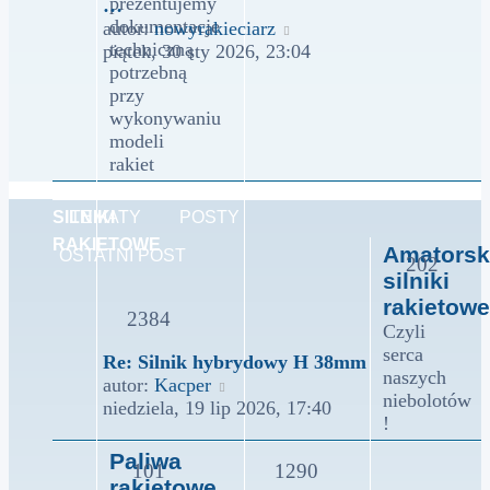
prezentujemy
…
dokumentacje
Wyświetl
autor:
nowyrakieciarz
techniczną
najnowszy
piątek, 30 sty 2026, 23:04
potrzebną
post
przy
wykonywaniu
modeli
rakiet
SILNIKI
TEMATY
POSTY
RAKIETOWE
Amatorsk
OSTATNI POST
202
silniki
rakietowe
2384
Czyli
serca
Re: Silnik hybrydowy H 38mm
naszych
Wyświetl
autor:
Kacper
niebolotów
najnowszy
niedziela, 19 lip 2026, 17:40
!
post
Paliwa
101
1290
rakietowe