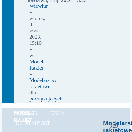
niedziela, 5 lip 2026, 13:23
Wiewiur
»
wtorek,
4
kwie
2023,
15:10
»
w
Modele
Rakiet
»
Modelarstwo
rakietowe
dla
początkujących
MODELE
TEMATY
POSTY
RAKIET
Modelars
OSTATNI POST
329
rakietowe