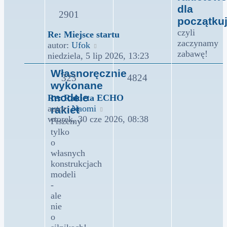
dla
2901
początku
czyli
Re: Miejsce startu
zaczynamy
Wyświetl
autor:
Ufok
zabawę!
najnowszy
niedziela, 5 lip 2026, 13:23
post
Własnoręcznie
323
4824
wykonane
modele
Re: Rakieta ECHO
Wyświetl
autor:
Naomi
rakiet
najnowszy
wtorek, 30 cze 2026, 08:38
Piszemy
post
tylko
o
własnych
konstrukcjach
modeli
-
ale
nie
o