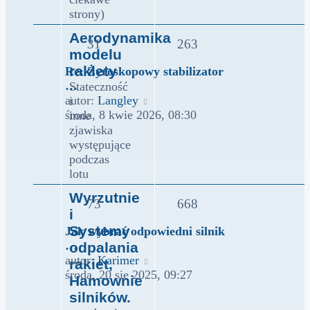
strony)
Aerodynamika
31
263
modelu
rakiety
Re: Żyroskopowy stabilizator
…
Stateczność
Wyświetl
autor:
Langley
i
najnowszy
środa, 8 kwie 2026, 08:30
inne
post
zjawiska
występujące
podczas
lotu
Wyrzutnie
73
668
i
Systemy
Jak wybrać odpowiedni silnik
…
odpalania
Wyświetl
autor:
Karimer
rakiet,
najnowszy
środa, 20 sie 2025, 09:27
Hamownie
post
silników.