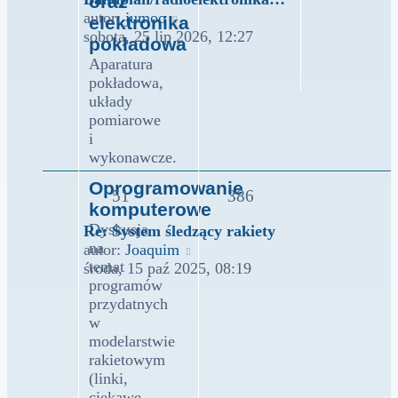
oraz
Wyświetl
autor:
jumoo
elektronika
najnowszy
sobota, 25 lip 2026, 12:27
pokładowa
post
Aparatura
pokładowa,
układy
pomiarowe
i
wykonawcze.
Oprogramowanie
51
386
komputerowe
Dyskusja
Re: System śledzący rakiety
na
Wyświetl
autor:
Joaquim
temat
najnowszy
środa, 15 paź 2025, 08:19
programów
post
przydatnych
w
modelarstwie
rakietowym
(linki,
ciekawe