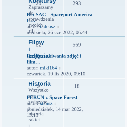
Konkursy
20
293
Zapraszamy
do
Re: SAC - Spaceport America
sprawdzenia
C…
swoich
Wyświetl
autor:
tadeusz
sił
najnowszy
niedziela, 26 cze 2022, 06:44
post
Filmy
82
569
i
zdjęcia
Re: Poszukiwania zdjęć i
film…
Wyświetl
autor:
miki164
najnowszy
czwartek, 19 lis 2020, 09:10
post
Historia
9
18
Wszystko
co
PERUN z Space Forest
związane
Wyświetl
autor:
stansz
z
najnowszy
poniedziałek, 14 mar 2022,
historia
post
15:13
rakiet
i