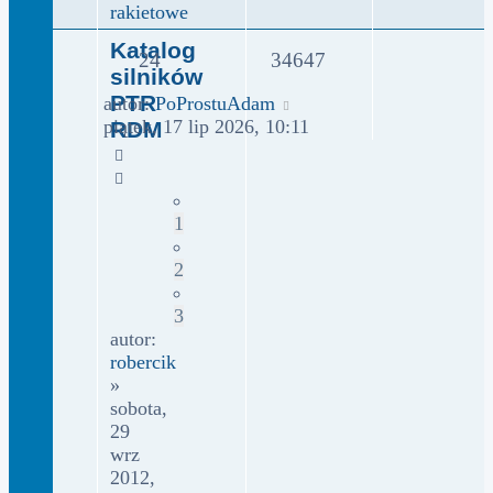
rakietowe
Katalog
24
34647
silników
PTR
autor:
PoProstuAdam
piątek, 17 lip 2026, 10:11
RDM
1
2
3
autor:
robercik
»
sobota,
29
wrz
2012,