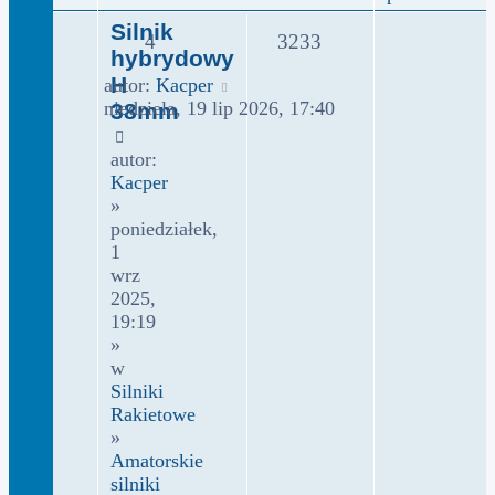
Silnik
4
3233
hybrydowy
H
autor:
Kacper
niedziela, 19 lip 2026, 17:40
38mm
autor:
Kacper
»
poniedziałek,
1
wrz
2025,
19:19
»
w
Silniki
Rakietowe
»
Amatorskie
silniki