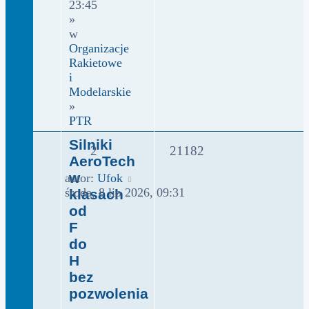
23:45
»
w
Organizacje
Rakietowe
i
Modelarskie
»
PTR
Silniki
2
21182
AeroTech
w
autor:
Ufok
środa, 8 lip 2026, 09:31
klasach
od
F
do
H
bez
pozwolenia