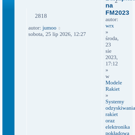
2
na
FM2023
2818
autor:
wrx
autor:
jumoo
»
sobota, 25 lip 2026, 12:27
środa,
23
sie
2023,
17:12
»
w
Modele
Rakiet
»
Systemy
odzyskiwani
rakiet
oraz
elektronika
pokładowa