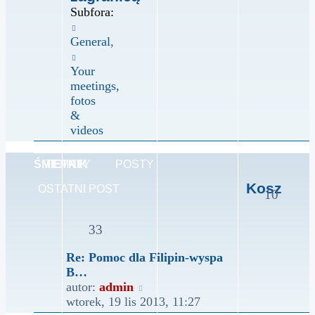
Subfora:
General
,
Your
meetings,
fotos
&
videos
ŚMIETNIK
TEMATY
POSTY
Kosz
OSTATNI POST
10
33
Re: Pomoc dla Filipin-wyspa
B…
Wyświetl
autor:
admin
najnowszy
wtorek, 19 lis 2013, 11:27