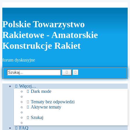
Polskie Towarzystwo
Rakietowe - Amatorskie
Konstrukcje Rakiet
forum dyskusyjne
Wyszukiwanie
Szukaj
zaawansowane
Więcej…
Dark mode
Tematy bez odpowiedzi
Aktywne tematy
Szukaj
FAQ