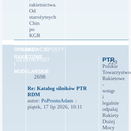
rakietnictwa.
Od
starożytnych
Chin
po
KGR
ORGANIZACJE
TEMATY
POSTY
RAKIETOWE
PTR
OSTATNI POST
229
I
Polskie
MODELARSKIE
Towarzystwo
2698
Rakietowe
-
Re: Katalog silników PTR
wstąp
RDM
i
Wyświetl
autor:
PoProstuAdam
legalnie
najnowszy
piątek, 17 lip 2026, 10:11
odpalaj
post
Rakiety
Dużej
Mocy