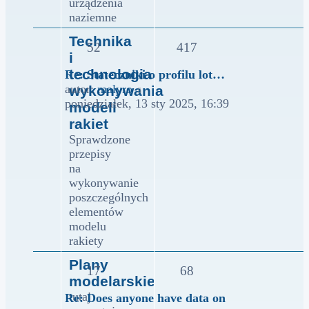
urządzenia
naziemne
Technika
52
417
i
technologia
Re: Stateczniki o profilu lot…
Wyświetl
autor:
malyro
wykonywania
najnowszy
poniedziałek, 13 sty 2025, 16:39
modeli
post
rakiet
Sprawdzone
przepisy
na
wykonywanie
poszczególnych
elementów
modelu
rakiety
Plany
17
68
modelarskie
tutaj
Re: Does anyone have data on