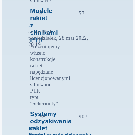
silnikach!
Modele
6
57
rakiet
z
.
Wyświetl
autor:
Pigła
silnikami
najnowszy
poniedziałek, 28 mar 2022,
PTR
post
20:19
Prezentujemy
własne
konstrukcje
rakiet
napędzane
licencjonowanymi
silnikami
PTR
typu
"Schermuly"
Systemy
138
1907
odzyskiwania
rakiet
Re:
Bandplan/radioelektronika…