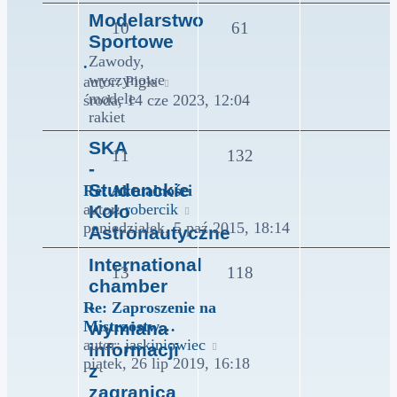
Modelarstwo
10
61
Sportowe
Zawody,
.
wyczynowe
Wyświetl
autor:
Pigła
modele
najnowszy
środa, 14 cze 2023, 12:04
rakiet
post
SKA
11
132
-
Studenckie
Re: Aktualności
Wyświetl
autor:
robercik
Koło
najnowszy
poniedziałek, 5 paź 2015, 18:14
Astronautyczne
post
International
13
118
chamber
-
Re: Zaproszenie na
Mistrzostw…
wymiana
Wyświetl
autor:
jaskiniowiec
informacji
najnowszy
piątek, 26 lip 2019, 16:18
z
post
zagranicą