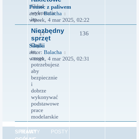
Skład
Pomoc z paliwem
wykonanie
Wyświetl
autor:
Balacha
itp...
najnowszy
wtorek, 4 mar 2025, 02:22
post
Niezbędny
17
136
sprzęt
Czyli
Silniki
to,
Wyświetl
autor:
Balacha
czego
najnowszy
wtorek, 4 mar 2025, 02:31
potrzebujesz
post
aby
bezpiecznie
i
dobrze
wykonywać
podstawowe
prace
modelarskie
SPRAWY
TEMATY
POSTY