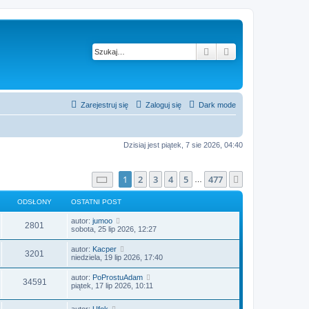
Szukaj
Wyszukiwanie z
Zarejestruj się
Zaloguj się
Dark mode
Dzisiaj jest piątek, 7 sie 2026, 04:40
Strona
1
z
477
1
2
3
4
5
477
Następna
…
ODSŁONY
OSTATNI POST
autor:
jumoo
2801
sobota, 25 lip 2026, 12:27
autor:
Kacper
3201
niedziela, 19 lip 2026, 17:40
autor:
PoProstuAdam
34591
piątek, 17 lip 2026, 10:11
autor:
Ufok