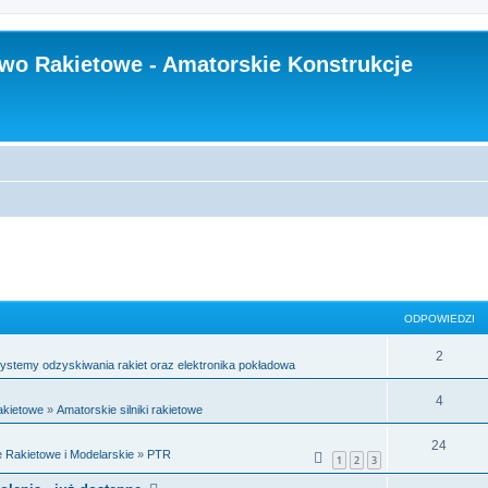
wo Rakietowe - Amatorskie Konstrukcje
ODPOWIEDZI
2
ystemy odzyskiwania rakiet oraz elektronika pokładowa
4
Rakietowe
»
Amatorskie silniki rakietowe
24
 Rakietowe i Modelarskie
»
PTR
1
2
3