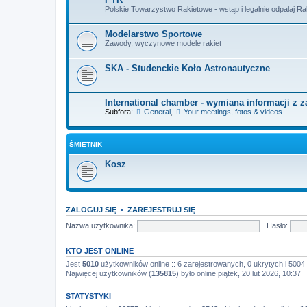
Polskie Towarzystwo Rakietowe - wstąp i legalnie odpalaj R
Modelarstwo Sportowe
Zawody, wyczynowe modele rakiet
SKA - Studenckie Koło Astronautyczne
International chamber - wymiana informacji z z
Subfora:
General
,
Your meetings, fotos & videos
ŚMIETNIK
Kosz
ZALOGUJ SIĘ
•
ZAREJESTRUJ SIĘ
Nazwa użytkownika:
Hasło:
KTO JEST ONLINE
Jest
5010
użytkowników online :: 6 zarejestrowanych, 0 ukrytych i 5004
Najwięcej użytkowników (
135815
) było online piątek, 20 lut 2026, 10:37
STATYSTYKI