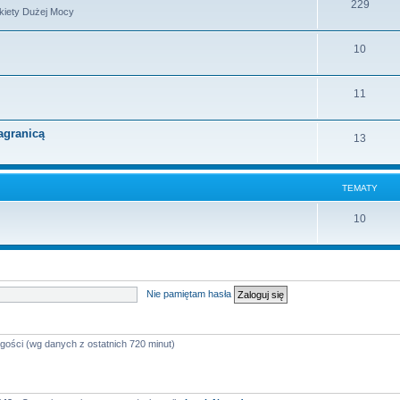
229
akiety Dużej Mocy
10
11
agranicą
13
TEMATY
10
Nie pamiętam hasła
 gości (wg danych z ostatnich 720 minut)