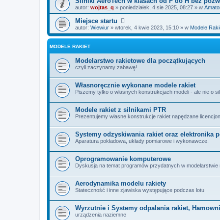
Silniki AeroTech w klasach od F do H bez pozw
autor:
wojtas_q
» poniedziałek, 4 sie 2025, 08:27 » w
Amator
Miejsce startu
autor:
Wiewiur
» wtorek, 4 kwie 2023, 15:10 » w
Modele Raki
MODELE RAKIET
Modelarstwo rakietowe dla początkujących
czyli zaczynamy zabawę!
Własnoręcznie wykonane modele rakiet
Piszemy tylko o własnych konstrukcjach modeli - ale nie o si
Modele rakiet z silnikami PTR
Prezentujemy własne konstrukcje rakiet napędzane licencjo
Systemy odzyskiwania rakiet oraz elektronika 
Aparatura pokładowa, układy pomiarowe i wykonawcze.
Oprogramowanie komputerowe
Dyskusja na temat programów przydatnych w modelarstwie ra
Aerodynamika modelu rakiety
Stateczność i inne zjawiska występujące podczas lotu
Wyrzutnie i Systemy odpalania rakiet, Hamowni
urządzenia naziemne