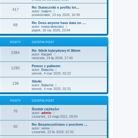
o
s
j
t
ś
s
z
n
l
w
Re: Stateczniki o profilu lot…
t
y
o
417
n
i
W
autor:
malyro
p
w
a
e
y
poniedziałek, 13 sty 2025, 16:39
o
s
j
t
ś
s
z
n
l
w
Re: Does anyone have data on …
t
y
o
68
n
i
W
autor:
nowyrakieciarz
p
w
a
e
y
piątek, 30 sty 2026, 23:04
o
s
j
t
ś
s
z
n
l
w
t
y
o
n
i
POSTY
OSTATNI POST
p
w
a
e
o
s
j
t
s
Re: Silnik hybrydowy H 38mm
z
n
l
2384
W
t
autor:
Kacper
y
o
n
y
niedziela, 19 lip 2026, 17:40
p
w
a
ś
o
s
j
w
s
Pomoc z paliwem
z
n
1290
i
t
W
autor:
Balacha
y
o
e
y
wtorek, 4 mar 2025, 02:22
p
w
t
ś
o
s
l
w
s
Silniki
z
136
n
i
t
W
autor:
Balacha
y
a
e
y
wtorek, 4 mar 2025, 02:31
p
j
t
ś
o
n
l
w
s
o
n
i
t
POSTY
OSTATNI POST
w
a
e
s
j
t
Środek ciężkości
z
n
l
76
W
autor:
admin
y
o
n
y
czwartek, 13 maja 2021, 09:54
p
w
a
ś
o
s
j
w
s
Re: Bezpieczeństwo z prochem …
z
n
50
i
W
t
autor:
verex
y
o
e
y
czwartek, 22 lis 2018, 22:32
p
w
t
ś
o
s