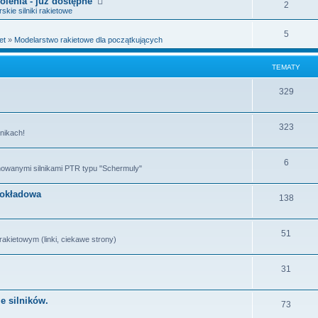
olenia - już dostępne
2
skie silniki rakietowe
5
et
»
Modelarstwo rakietowe dla początkujących
TEMATY
329
323
lnikach!
6
nowanymi silnikami PTR typu "Schermuly"
pokładowa
138
51
kietowym (linki, ciekawe strony)
31
e silników.
73