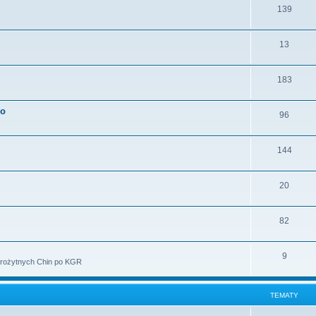
139
13
183
go
96
144
20
82
9
starożytnych Chin po KGR
TEMATY