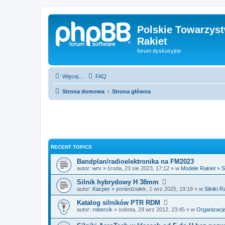
Polskie Towarzyst
Rakiet
forum dyskusyjne
Więcej…
FAQ
Strona domowa
Strona główna
RECENT TOPICS
Bandplan/radioelektronika na FM2023
autor:
wrx
» środa, 23 sie 2023, 17:12 » w
Modele Rakiet
»
S
Silnik hybrydowy H 38mm
autor:
Kacper
» poniedziałek, 1 wrz 2025, 19:19 » w
Silniki 
Katalog silników PTR RDM
autor:
robercik
» sobota, 29 wrz 2012, 23:45 » w
Organizacje