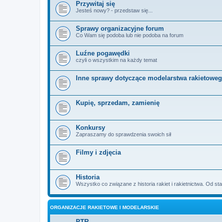
Przywitaj się
Jesteś nowy? - przedstaw się...
Sprawy organizacyjne forum
Co Wam się podoba lub nie podoba na forum
Luźne pogawędki
czyli o wszystkim na każdy temat
Inne sprawy dotyczące modelarstwa rakietowe
Kupię, sprzedam, zamienię
Konkursy
Zapraszamy do sprawdzenia swoich sił
Filmy i zdjęcia
Historia
Wszystko co związane z historia rakiet i rakietnictwa. Od 
ORGANIZACJE RAKIETOWE I MODELARSKIE
PTR