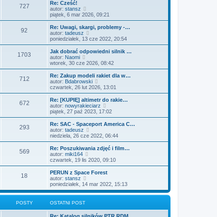
l
w
s
Re: Cześć!
z
727
n
i
W
t
autor:
stansz
y
a
e
y
piątek, 6 mar 2026, 09:21
p
j
t
ś
o
n
l
w
s
Re: Uwagi, skargi, problemy -…
o
92
n
i
t
W
autor:
tadeusz
w
a
e
y
poniedziałek, 13 cze 2022, 20:54
s
j
t
ś
z
n
l
w
Jak dobrać odpowiedni silnik …
y
o
1703
n
i
W
autor:
Naomi
p
w
a
e
y
wtorek, 30 cze 2026, 08:42
o
s
j
t
ś
s
z
n
l
w
Re: Zakup modeli rakiet dla w…
t
y
o
712
n
i
W
autor:
Bdabrowski
p
w
a
e
y
czwartek, 26 lut 2026, 13:01
o
s
j
t
ś
s
z
n
l
w
Re: [KUPIĘ] altimetr do rakie…
t
y
o
672
n
i
W
autor:
nowyrakieciarz
p
w
a
e
y
piątek, 27 paź 2023, 17:02
o
s
j
t
ś
s
z
n
l
w
Re: SAC - Spaceport America C…
t
y
o
293
n
i
W
autor:
tadeusz
p
w
a
e
y
niedziela, 26 cze 2022, 06:44
o
s
j
t
ś
s
z
n
l
w
Re: Poszukiwania zdjęć i film…
t
y
o
569
n
i
W
autor:
miki164
p
w
a
e
y
czwartek, 19 lis 2020, 09:10
o
s
j
t
ś
s
z
n
l
w
PERUN z Space Forest
t
y
o
18
n
i
W
autor:
stansz
p
w
a
e
y
poniedziałek, 14 mar 2022, 15:13
o
s
j
t
ś
s
z
n
l
w
t
y
o
n
i
POSTY
OSTATNI POST
p
w
a
e
o
s
j
t
s
Re: Katalog silników PTR RDM
z