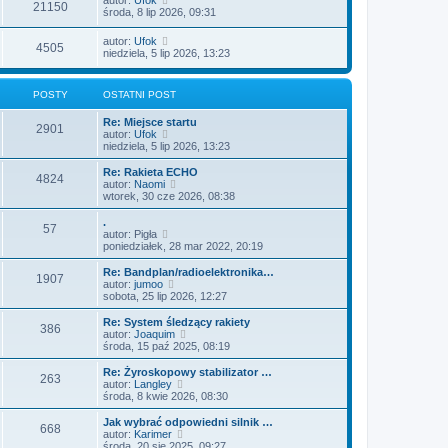
21150
środa, 8 lip 2026, 09:31
autor:
Ufok
4505
niedziela, 5 lip 2026, 13:23
POSTY
OSTATNI POST
Re: Miejsce startu
2901
W
autor:
Ufok
y
niedziela, 5 lip 2026, 13:23
ś
w
Re: Rakieta ECHO
4824
i
W
autor:
Naomi
e
y
wtorek, 30 cze 2026, 08:38
t
ś
l
w
.
57
n
i
W
autor:
Pigła
a
e
y
poniedziałek, 28 mar 2022, 20:19
j
t
ś
n
l
w
Re: Bandplan/radioelektronika…
o
1907
n
i
W
autor:
jumoo
w
a
e
y
sobota, 25 lip 2026, 12:27
s
j
t
ś
z
n
l
w
Re: System śledzący rakiety
y
o
386
n
i
W
autor:
Joaquim
p
w
a
e
y
środa, 15 paź 2025, 08:19
o
s
j
t
ś
s
z
n
l
w
Re: Żyroskopowy stabilizator …
t
y
o
263
n
i
W
autor:
Langley
p
w
a
e
y
środa, 8 kwie 2026, 08:30
o
s
j
t
ś
s
z
n
l
w
Jak wybrać odpowiedni silnik …
t
y
o
668
n
i
W
autor:
Karimer
p
w
a
e
y
środa, 20 sie 2025, 09:27