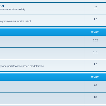
iet
52
entów modelu rakiety
17
 wykonywaniu modeli rakiet
TEMATY
202
101
17
konywać podstawowe prace modelarskie
TEMATY
76
10