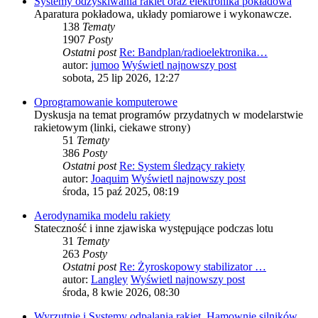
Systemy odzyskiwania rakiet oraz elektronika pokładowa
Aparatura pokładowa, układy pomiarowe i wykonawcze.
138
Tematy
1907
Posty
Ostatni post
Re: Bandplan/radioelektronika…
autor:
jumoo
Wyświetl najnowszy post
sobota, 25 lip 2026, 12:27
Oprogramowanie komputerowe
Dyskusja na temat programów przydatnych w modelarstwie
rakietowym (linki, ciekawe strony)
51
Tematy
386
Posty
Ostatni post
Re: System śledzący rakiety
autor:
Joaquim
Wyświetl najnowszy post
środa, 15 paź 2025, 08:19
Aerodynamika modelu rakiety
Stateczność i inne zjawiska występujące podczas lotu
31
Tematy
263
Posty
Ostatni post
Re: Żyroskopowy stabilizator …
autor:
Langley
Wyświetl najnowszy post
środa, 8 kwie 2026, 08:30
Wyrzutnie i Systemy odpalania rakiet, Hamownie silników.