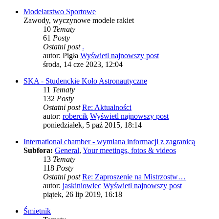
Modelarstwo Sportowe
Zawody, wyczynowe modele rakiet
10
Tematy
61
Posty
Ostatni post
.
autor:
Pigła
Wyświetl najnowszy post
środa, 14 cze 2023, 12:04
SKA - Studenckie Koło Astronautyczne
11
Tematy
132
Posty
Ostatni post
Re: Aktualności
autor:
robercik
Wyświetl najnowszy post
poniedziałek, 5 paź 2015, 18:14
International chamber - wymiana informacji z zagranicą
Subfora:
General
,
Your meetings, fotos & videos
13
Tematy
118
Posty
Ostatni post
Re: Zaproszenie na Mistrzostw…
autor:
jaskiniowiec
Wyświetl najnowszy post
piątek, 26 lip 2019, 16:18
Śmietnik