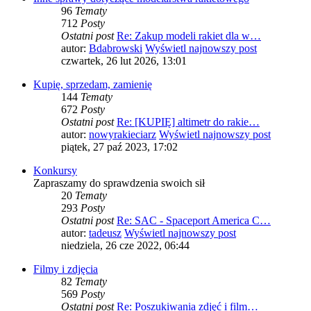
96
Tematy
712
Posty
Ostatni post
Re: Zakup modeli rakiet dla w…
autor:
Bdabrowski
Wyświetl najnowszy post
czwartek, 26 lut 2026, 13:01
Kupię, sprzedam, zamienię
144
Tematy
672
Posty
Ostatni post
Re: [KUPIĘ] altimetr do rakie…
autor:
nowyrakieciarz
Wyświetl najnowszy post
piątek, 27 paź 2023, 17:02
Konkursy
Zapraszamy do sprawdzenia swoich sił
20
Tematy
293
Posty
Ostatni post
Re: SAC - Spaceport America C…
autor:
tadeusz
Wyświetl najnowszy post
niedziela, 26 cze 2022, 06:44
Filmy i zdjęcia
82
Tematy
569
Posty
Ostatni post
Re: Poszukiwania zdjęć i film…