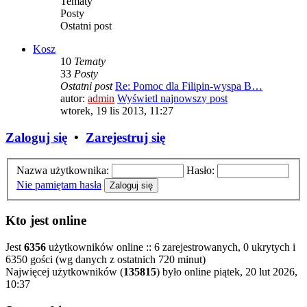
Tematy
Posty
Ostatni post
Kosz
10
Tematy
33
Posty
Ostatni post
Re: Pomoc dla Filipin-wyspa B…
autor:
admin
Wyświetl najnowszy post
wtorek, 19 lis 2013, 11:27
Zaloguj się
•
Zarejestruj się
Nazwa użytkownika:
Hasło:
Nie pamiętam hasła
Kto jest online
Jest
6356
użytkowników online :: 6 zarejestrowanych, 0 ukrytych i
6350 gości (wg danych z ostatnich 720 minut)
Najwięcej użytkowników (
135815
) było online piątek, 20 lut 2026,
10:37