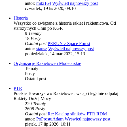
autor:
miki164
Wyświetl najnowszy post
czwartek, 19 lis 2020, 09:10
Historia
Wszystko co związane z historia rakiet i rakietnictwa. Od
starożytnych Chin po KGR
9
Tematy
18
Posty
Ostatni post
PERUN z Space Forest
autor:
stansz
Wyświetl najnowszy post
poniedziałek, 14 mar 2022, 15:13
Organizacje Rakietowe i Modelarskie
Tematy
Posty
Ostatni post
PTR
Polskie Towarzystwo Rakietowe - wstąp i legalnie odpalaj
Rakiety Dużej Mocy
229
Tematy
2698
Posty
Ostatni post
Re: Katalog silników PTR RDM
autor:
PoProstuAdam
Wyświetl najnowszy post
piątek, 17 lip 2026, 10:11