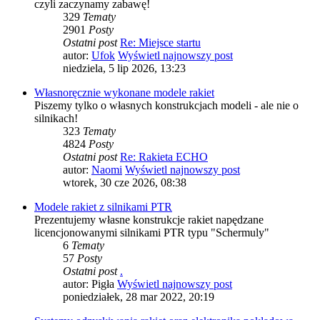
czyli zaczynamy zabawę!
329
Tematy
2901
Posty
Ostatni post
Re: Miejsce startu
autor:
Ufok
Wyświetl najnowszy post
niedziela, 5 lip 2026, 13:23
Własnoręcznie wykonane modele rakiet
Piszemy tylko o własnych konstrukcjach modeli - ale nie o
silnikach!
323
Tematy
4824
Posty
Ostatni post
Re: Rakieta ECHO
autor:
Naomi
Wyświetl najnowszy post
wtorek, 30 cze 2026, 08:38
Modele rakiet z silnikami PTR
Prezentujemy własne konstrukcje rakiet napędzane
licencjonowanymi silnikami PTR typu "Schermuly"
6
Tematy
57
Posty
Ostatni post
.
autor:
Pigła
Wyświetl najnowszy post
poniedziałek, 28 mar 2022, 20:19