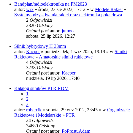
Bandplan/radioelektronika na FM2023
autor:
wrx
» środa, 23 sie 2023, 17:12 » w
Modele Rakiet
»
Systemy odzyskiwania rakiet oraz elektronika pokładowa
2
Odpowiedzi
2820
Odsłony
Ostatni post
autor:
jumoo
sobota, 25 lip 2026, 12:27
Silnik hybrydowy H 38mm
autor:
Kacper
» poniedziałek, 1 wrz 2025, 19:19 » w
Silniki
Rakietowe
»
Amatorskie silniki rakietowe
4
Odpowiedzi
3238
Odsłony
Ostatni post
autor:
Kacper
niedziela, 19 lip 2026, 17:40
Katalog silników PTR RDM
1
2
3
autor:
robercik
» sobota, 29 wrz 2012, 23:45 » w
Organizacje
Rakietowe i Modelarskie
»
PTR
24
Odpowiedzi
34689
Odsłony
Ostatni post
autor:
PoProstuAdam