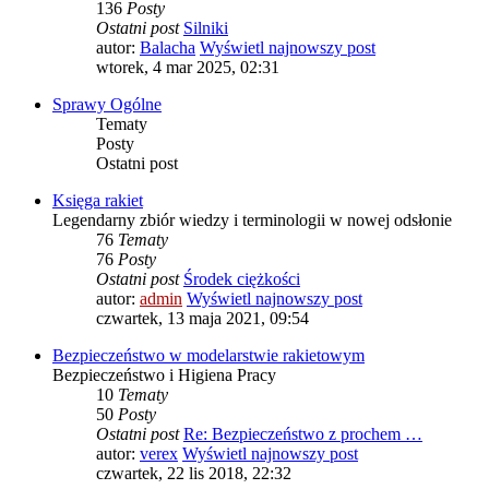
136
Posty
Ostatni post
Silniki
autor:
Balacha
Wyświetl najnowszy post
wtorek, 4 mar 2025, 02:31
Sprawy Ogólne
Tematy
Posty
Ostatni post
Księga rakiet
Legendarny zbiór wiedzy i terminologii w nowej odsłonie
76
Tematy
76
Posty
Ostatni post
Środek ciężkości
autor:
admin
Wyświetl najnowszy post
czwartek, 13 maja 2021, 09:54
Bezpieczeństwo w modelarstwie rakietowym
Bezpieczeństwo i Higiena Pracy
10
Tematy
50
Posty
Ostatni post
Re: Bezpieczeństwo z prochem …
autor:
verex
Wyświetl najnowszy post
czwartek, 22 lis 2018, 22:32