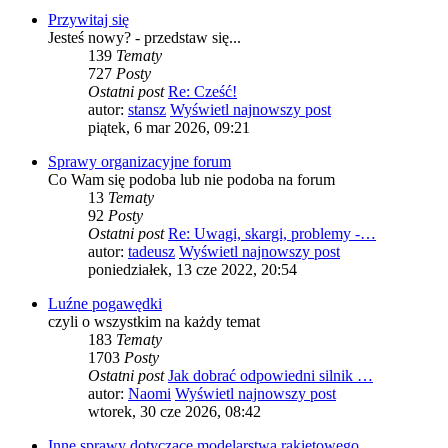
Przywitaj się
Jesteś nowy? - przedstaw się...
139
Tematy
727
Posty
Ostatni post
Re: Cześć!
autor:
stansz
Wyświetl najnowszy post
piątek, 6 mar 2026, 09:21
Sprawy organizacyjne forum
Co Wam się podoba lub nie podoba na forum
13
Tematy
92
Posty
Ostatni post
Re: Uwagi, skargi, problemy -…
autor:
tadeusz
Wyświetl najnowszy post
poniedziałek, 13 cze 2022, 20:54
Luźne pogawędki
czyli o wszystkim na każdy temat
183
Tematy
1703
Posty
Ostatni post
Jak dobrać odpowiedni silnik …
autor:
Naomi
Wyświetl najnowszy post
wtorek, 30 cze 2026, 08:42
Inne sprawy dotyczące modelarstwa rakietowego