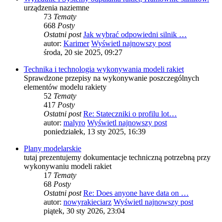
urządzenia naziemne
73
Tematy
668
Posty
Ostatni post
Jak wybrać odpowiedni silnik …
autor:
Karimer
Wyświetl najnowszy post
środa, 20 sie 2025, 09:27
Technika i technologia wykonywania modeli rakiet
Sprawdzone przepisy na wykonywanie poszczególnych
elementów modelu rakiety
52
Tematy
417
Posty
Ostatni post
Re: Stateczniki o profilu lot…
autor:
malyro
Wyświetl najnowszy post
poniedziałek, 13 sty 2025, 16:39
Plany modelarskie
tutaj prezentujemy dokumentacje techniczną potrzebną przy
wykonywaniu modeli rakiet
17
Tematy
68
Posty
Ostatni post
Re: Does anyone have data on …
autor:
nowyrakieciarz
Wyświetl najnowszy post
piątek, 30 sty 2026, 23:04