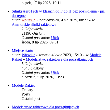
piątek, 17 lip 2026, 10:11
Silniki AeroTech w klasach od F do H bez pozwolenia - już
dostępne
autor:
wojtas_q
» poniedziałek, 4 sie 2025, 08:27 » w
Amatorskie silniki rakietowe
2
Odpowiedzi
21196
Odsłony
Ostatni post
autor:
Ufok
środa, 8 lip 2026, 09:31
Miejsce startu
autor:
Wiewiur
» wtorek, 4 kwie 2023, 15:10 » w
Modele
Rakiet
»
Modelarstwo rakietowe dla początkujących
5
Odpowiedzi
4543
Odsłony
Ostatni post
autor:
Ufok
niedziela, 5 lip 2026, 13:23
Modele Rakiet
Tematy
Posty
Ostatni post
Modelarstwo rakietowe dla początkujących