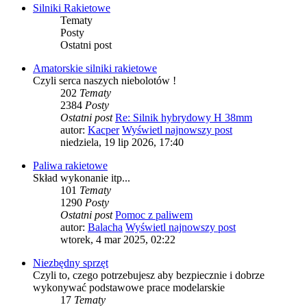
Silniki Rakietowe
Tematy
Posty
Ostatni post
Amatorskie silniki rakietowe
Czyli serca naszych niebolotów !
202
Tematy
2384
Posty
Ostatni post
Re: Silnik hybrydowy H 38mm
autor:
Kacper
Wyświetl najnowszy post
niedziela, 19 lip 2026, 17:40
Paliwa rakietowe
Skład wykonanie itp...
101
Tematy
1290
Posty
Ostatni post
Pomoc z paliwem
autor:
Balacha
Wyświetl najnowszy post
wtorek, 4 mar 2025, 02:22
Niezbędny sprzęt
Czyli to, czego potrzebujesz aby bezpiecznie i dobrze
wykonywać podstawowe prace modelarskie
17
Tematy