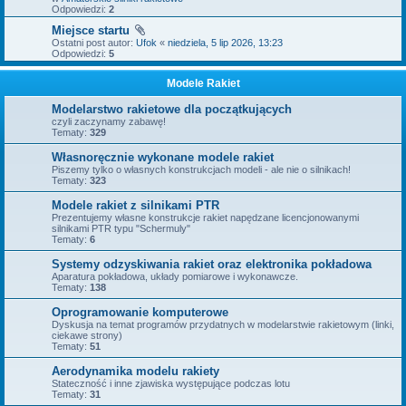
Odpowiedzi:
2
Miejsce startu
Ostatni post autor:
Ufok
«
niedziela, 5 lip 2026, 13:23
Odpowiedzi:
5
Modele Rakiet
Modelarstwo rakietowe dla początkujących
czyli zaczynamy zabawę!
Tematy:
329
Własnoręcznie wykonane modele rakiet
Piszemy tylko o własnych konstrukcjach modeli - ale nie o silnikach!
Tematy:
323
Modele rakiet z silnikami PTR
Prezentujemy własne konstrukcje rakiet napędzane licencjonowanymi
silnikami PTR typu "Schermuly"
Tematy:
6
Systemy odzyskiwania rakiet oraz elektronika pokładowa
Aparatura pokładowa, układy pomiarowe i wykonawcze.
Tematy:
138
Oprogramowanie komputerowe
Dyskusja na temat programów przydatnych w modelarstwie rakietowym (linki,
ciekawe strony)
Tematy:
51
Aerodynamika modelu rakiety
Stateczność i inne zjawiska występujące podczas lotu
Tematy:
31