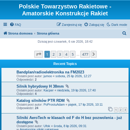
Polskie Towarzystwo Rakietowe -
Amatorskie Konstrukcje Rakiet
FAQ
Zarejestruj się
Zaloguj się
Dark mode
S
Strona domowa
Strona główna
z
Dzisiaj jest czwartek, 6 sie 2026, 18:42
u
Strona
1
z
477
1
2
3
4
5
477
Następna
k
…
a
Recent Topics
j
Bandplan/radioelektronika na FM2023
Ostatni post autor:
jumoo
«
sobota, 25 lip 2026, 12:27
Odpowiedzi:
2
Silnik hybrydowy H 38mm
Ostatni post autor:
Kacper
«
niedziela, 19 lip 2026, 17:40
Odpowiedzi:
4
Katalog silników PTR RDM
Ostatni post autor:
PoProstuAdam
«
piątek, 17 lip 2026, 10:11
Odpowiedzi:
24
1
2
3
Silniki AeroTech w klasach od F do H bez pozwolenia - już
dostępne
Ostatni post autor:
Ufok
«
środa, 8 lip 2026, 09:31
w
Amatorskie silniki rakietowe