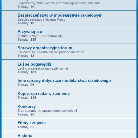
Legendarny zbiór wiedzy i terminologii w nowej odsłonie
Tematy:
76
Bezpieczeństwo w modelarstwie rakietowym
Bezpieczeństwo i Higiena Pracy
Tematy:
10
Przywitaj się
Jesteś nowy? - przedstaw się...
Tematy:
139
Sprawy organizacyjne forum
Co Wam się podoba lub nie podoba na forum
Tematy:
13
Luźne pogawędki
czyli o wszystkim na każdy temat
Tematy:
183
Inne sprawy dotyczące modelarstwa rakietowego
Tematy:
96
Kupię, sprzedam, zamienię
Tematy:
144
Konkursy
Zapraszamy do sprawdzenia swoich sił
Tematy:
20
Filmy i zdjęcia
Tematy:
82
Historia