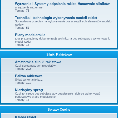
Wyrzutnie i Systemy odpalania rakiet, Hamownie silników.
urządzenia naziemne
Tematy:
73
Technika i technologia wykonywania modeli rakiet
Sprawdzone przepisy na wykonywanie poszczególnych elementów modelu
rakiety
Tematy:
52
Plany modelarskie
tutaj prezentujemy dokumentacje techniczną potrzebną przy wykonywaniu
modeli rakiet
Tematy:
17
Silniki Rakietowe
Amatorskie silniki rakietowe
Czyli serca naszych niebolotów !
Tematy:
202
Paliwa rakietowe
Skład wykonanie itp...
Tematy:
101
Niezbędny sprzęt
Czyli to, czego potrzebujesz aby bezpiecznie i dobrze wykonywać
podstawowe prace modelarskie
Tematy:
17
Sprawy Ogólne
Księga rakiet