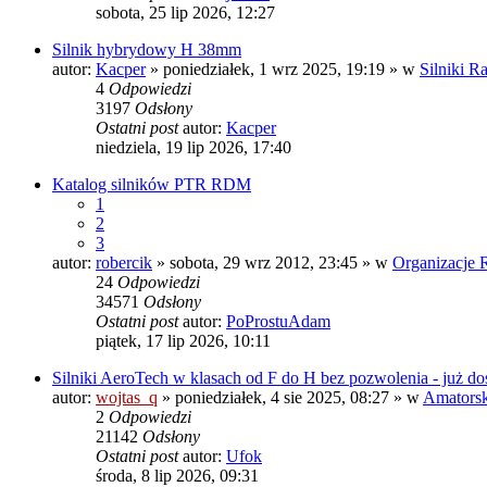
sobota, 25 lip 2026, 12:27
Silnik hybrydowy H 38mm
autor:
Kacper
» poniedziałek, 1 wrz 2025, 19:19 » w
Silniki R
4
Odpowiedzi
3197
Odsłony
Ostatni post
autor:
Kacper
niedziela, 19 lip 2026, 17:40
Katalog silników PTR RDM
1
2
3
autor:
robercik
» sobota, 29 wrz 2012, 23:45 » w
Organizacje 
24
Odpowiedzi
34571
Odsłony
Ostatni post
autor:
PoProstuAdam
piątek, 17 lip 2026, 10:11
Silniki AeroTech w klasach od F do H bez pozwolenia - już do
autor:
wojtas_q
» poniedziałek, 4 sie 2025, 08:27 » w
Amatorski
2
Odpowiedzi
21142
Odsłony
Ostatni post
autor:
Ufok
środa, 8 lip 2026, 09:31