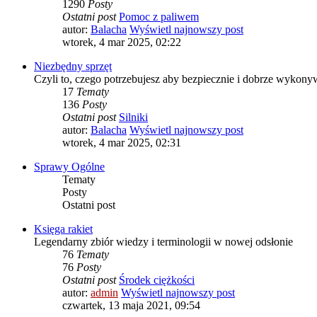
1290
Posty
Ostatni post
Pomoc z paliwem
autor:
Balacha
Wyświetl najnowszy post
wtorek, 4 mar 2025, 02:22
Niezbędny sprzęt
Czyli to, czego potrzebujesz aby bezpiecznie i dobrze wykon
17
Tematy
136
Posty
Ostatni post
Silniki
autor:
Balacha
Wyświetl najnowszy post
wtorek, 4 mar 2025, 02:31
Sprawy Ogólne
Tematy
Posty
Ostatni post
Księga rakiet
Legendarny zbiór wiedzy i terminologii w nowej odsłonie
76
Tematy
76
Posty
Ostatni post
Środek ciężkości
autor:
admin
Wyświetl najnowszy post
czwartek, 13 maja 2021, 09:54