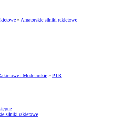
akietowe
»
Amatorskie silniki rakietowe
Rakietowe i Modelarskie
»
PTR
stępne
e silniki rakietowe