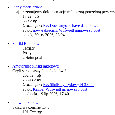
Plany modelarskie
tutaj prezentujemy dokumentacje techniczną potrzebną przy w
17
Tematy
68
Posty
Ostatni post
Re: Does anyone have data on …
autor:
nowyrakieciarz
Wyświetl najnowszy post
piątek, 30 sty 2026, 23:04
Silniki Rakietowe
Tematy
Posty
Ostatni post
Amatorskie silniki rakietowe
Czyli serca naszych niebolotów !
202
Tematy
2384
Posty
Ostatni post
Re: Silnik hybrydowy H 38mm
autor:
Kacper
Wyświetl najnowszy post
niedziela, 19 lip 2026, 17:40
Paliwa rakietowe
Skład wykonanie itp...
101
Tematy