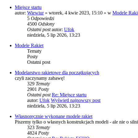
Miejsce startu
autor:
Wiewiur
» wtorek, 4 kwie 2023, 15:10 » w
Modele Raki
5
Odpowiedzi
4500
Odsłony
Ostatni post
autor:
Ufok
niedziela, 5 lip 2026, 13:23
Modele Rakiet
Tematy
Posty
Ostatni post
Modelarstwo rakietowe dla początkujących
czyli zaczynamy zabawę!
329
Tematy
2901
Posty
Ostatni post
Re: Miejsce startu
autor:
Ufok
Wyświetl najnowszy post
niedziela, 5 lip 2026, 13:23
Własnoręcznie wykonane modele rakiet
Piszemy tylko o własnych konstrukcjach modeli - ale nie o siln
323
Tematy
4824
Posty