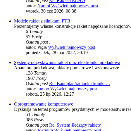
Ostatni post
Re: Rakieta ECHO
autor:
Naomi
Wyświetl najnowszy post
wtorek, 30 cze 2026, 08:38
Modele rakiet z silnikami PTR
Prezentujemy własne konstrukcje rakiet napędzane licencjon
6
Tematy
57
Posty
Ostatni post
.
autor:
Pigła
Wyświetl najnowszy post
poniedziałek, 28 mar 2022, 20:19
Systemy odzyskiwania rakiet oraz elektronika pokładowa
Aparatura pokładowa, układy pomiarowe i wykonawcze.
138
Tematy
1907
Posty
Ostatni post
Re: Bandplan/radioelektronika…
autor:
jumoo
Wyświetl najnowszy post
sobota, 25 lip 2026, 12:27
Oprogramowanie komputerowe
Dyskusja na temat programów przydatnych w modelarstwie raki
51
Tematy
386
Posty
Ostatni post
Re: System śledzący rakiety
autor:
Joaquim
Wyświetl najnowszy post