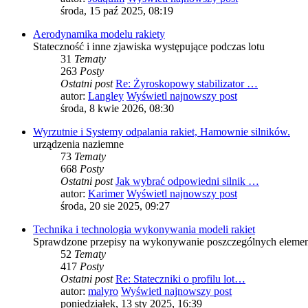
środa, 15 paź 2025, 08:19
Aerodynamika modelu rakiety
Stateczność i inne zjawiska występujące podczas lotu
31
Tematy
263
Posty
Ostatni post
Re: Żyroskopowy stabilizator …
autor:
Langley
Wyświetl najnowszy post
środa, 8 kwie 2026, 08:30
Wyrzutnie i Systemy odpalania rakiet, Hamownie silników.
urządzenia naziemne
73
Tematy
668
Posty
Ostatni post
Jak wybrać odpowiedni silnik …
autor:
Karimer
Wyświetl najnowszy post
środa, 20 sie 2025, 09:27
Technika i technologia wykonywania modeli rakiet
Sprawdzone przepisy na wykonywanie poszczególnych elemen
52
Tematy
417
Posty
Ostatni post
Re: Stateczniki o profilu lot…
autor:
malyro
Wyświetl najnowszy post
poniedziałek, 13 sty 2025, 16:39