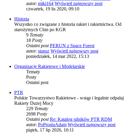
autor:
miki164
Wyświetl najnowszy post
czwartek, 19 lis 2020, 09:10
Historia
Wszystko co związane z historia rakiet i rakietnictwa. Od
starożytnych Chin po KGR
9
Tematy
18
Posty
Ostatni post
PERUN z Space Forest
autor:
stansz
Wyświetl najnowszy post
poniedziałek, 14 mar 2022, 15:13
Organizacje Rakietowe i Modelarskie
Tematy
Posty
Ostatni post
PTR
Polskie Towarzystwo Rakietowe - wstąp i legalnie odpalaj
Rakiety Dużej Mocy
229
Tematy
2698
Posty
Ostatni post
Re: Katalog silników PTR RDM
autor:
PoProstuAdam
Wyświetl najnowszy post
piątek, 17 lip 2026, 10:11