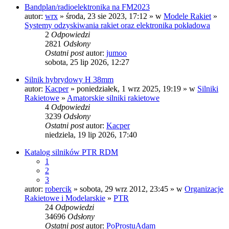
Bandplan/radioelektronika na FM2023
autor:
wrx
» środa, 23 sie 2023, 17:12 » w
Modele Rakiet
»
Systemy odzyskiwania rakiet oraz elektronika pokładowa
2
Odpowiedzi
2821
Odsłony
Ostatni post
autor:
jumoo
sobota, 25 lip 2026, 12:27
Silnik hybrydowy H 38mm
autor:
Kacper
» poniedziałek, 1 wrz 2025, 19:19 » w
Silniki
Rakietowe
»
Amatorskie silniki rakietowe
4
Odpowiedzi
3239
Odsłony
Ostatni post
autor:
Kacper
niedziela, 19 lip 2026, 17:40
Katalog silników PTR RDM
1
2
3
autor:
robercik
» sobota, 29 wrz 2012, 23:45 » w
Organizacje
Rakietowe i Modelarskie
»
PTR
24
Odpowiedzi
34696
Odsłony
Ostatni post
autor:
PoProstuAdam