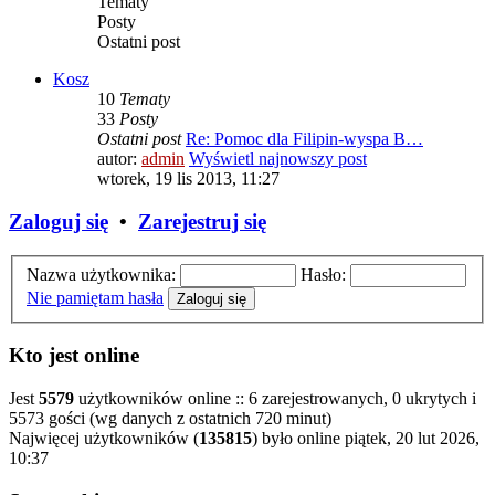
Tematy
Posty
Ostatni post
Kosz
10
Tematy
33
Posty
Ostatni post
Re: Pomoc dla Filipin-wyspa B…
autor:
admin
Wyświetl najnowszy post
wtorek, 19 lis 2013, 11:27
Zaloguj się
•
Zarejestruj się
Nazwa użytkownika:
Hasło:
Nie pamiętam hasła
Kto jest online
Jest
5579
użytkowników online :: 6 zarejestrowanych, 0 ukrytych i
5573 gości (wg danych z ostatnich 720 minut)
Najwięcej użytkowników (
135815
) było online piątek, 20 lut 2026,
10:37