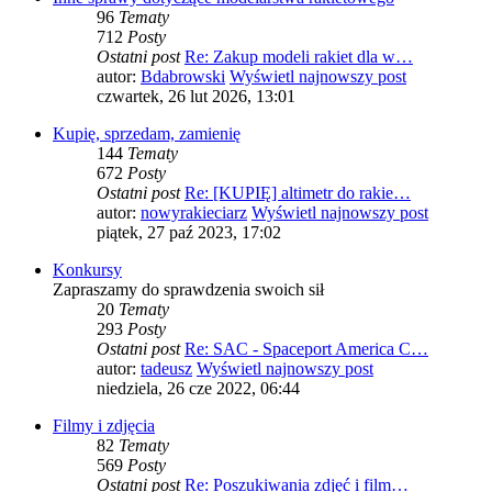
96
Tematy
712
Posty
Ostatni post
Re: Zakup modeli rakiet dla w…
autor:
Bdabrowski
Wyświetl najnowszy post
czwartek, 26 lut 2026, 13:01
Kupię, sprzedam, zamienię
144
Tematy
672
Posty
Ostatni post
Re: [KUPIĘ] altimetr do rakie…
autor:
nowyrakieciarz
Wyświetl najnowszy post
piątek, 27 paź 2023, 17:02
Konkursy
Zapraszamy do sprawdzenia swoich sił
20
Tematy
293
Posty
Ostatni post
Re: SAC - Spaceport America C…
autor:
tadeusz
Wyświetl najnowszy post
niedziela, 26 cze 2022, 06:44
Filmy i zdjęcia
82
Tematy
569
Posty
Ostatni post
Re: Poszukiwania zdjęć i film…