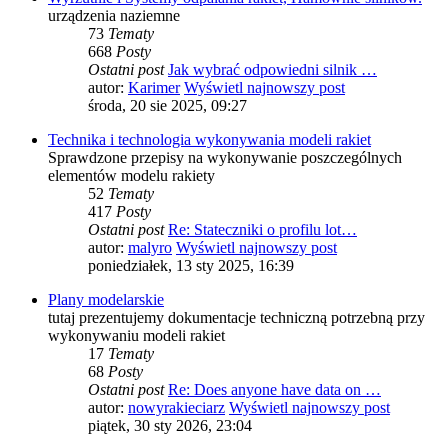
urządzenia naziemne
73
Tematy
668
Posty
Ostatni post
Jak wybrać odpowiedni silnik …
autor:
Karimer
Wyświetl najnowszy post
środa, 20 sie 2025, 09:27
Technika i technologia wykonywania modeli rakiet
Sprawdzone przepisy na wykonywanie poszczególnych
elementów modelu rakiety
52
Tematy
417
Posty
Ostatni post
Re: Stateczniki o profilu lot…
autor:
malyro
Wyświetl najnowszy post
poniedziałek, 13 sty 2025, 16:39
Plany modelarskie
tutaj prezentujemy dokumentacje techniczną potrzebną przy
wykonywaniu modeli rakiet
17
Tematy
68
Posty
Ostatni post
Re: Does anyone have data on …
autor:
nowyrakieciarz
Wyświetl najnowszy post
piątek, 30 sty 2026, 23:04