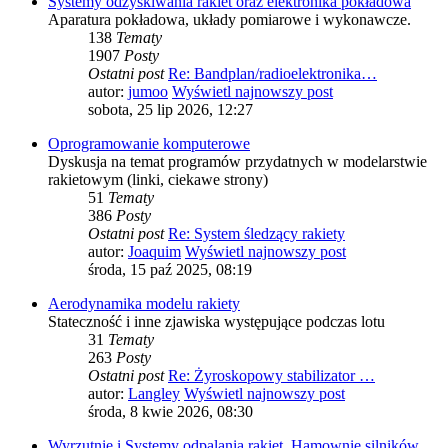
Systemy odzyskiwania rakiet oraz elektronika pokładowa
Aparatura pokładowa, układy pomiarowe i wykonawcze.
138
Tematy
1907
Posty
Ostatni post
Re: Bandplan/radioelektronika…
autor:
jumoo
Wyświetl najnowszy post
sobota, 25 lip 2026, 12:27
Oprogramowanie komputerowe
Dyskusja na temat programów przydatnych w modelarstwie
rakietowym (linki, ciekawe strony)
51
Tematy
386
Posty
Ostatni post
Re: System śledzący rakiety
autor:
Joaquim
Wyświetl najnowszy post
środa, 15 paź 2025, 08:19
Aerodynamika modelu rakiety
Stateczność i inne zjawiska występujące podczas lotu
31
Tematy
263
Posty
Ostatni post
Re: Żyroskopowy stabilizator …
autor:
Langley
Wyświetl najnowszy post
środa, 8 kwie 2026, 08:30
Wyrzutnie i Systemy odpalania rakiet, Hamownie silników.