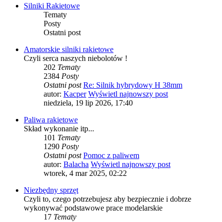
Silniki Rakietowe
Tematy
Posty
Ostatni post
Amatorskie silniki rakietowe
Czyli serca naszych niebolotów !
202
Tematy
2384
Posty
Ostatni post
Re: Silnik hybrydowy H 38mm
autor:
Kacper
Wyświetl najnowszy post
niedziela, 19 lip 2026, 17:40
Paliwa rakietowe
Skład wykonanie itp...
101
Tematy
1290
Posty
Ostatni post
Pomoc z paliwem
autor:
Balacha
Wyświetl najnowszy post
wtorek, 4 mar 2025, 02:22
Niezbędny sprzęt
Czyli to, czego potrzebujesz aby bezpiecznie i dobrze
wykonywać podstawowe prace modelarskie
17
Tematy