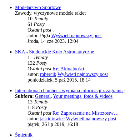
Modelarstwo Sportowe
Zawody, wyczynowe modele rakiet
10
Tematy
61
Posty
Ostatni post
.
autor:
Pigła
Wyświetl najnowszy post
środa, 14 cze 2023, 12:04
SKA - Studenckie Koło Astronautyczne
11
Tematy
132
Posty
Ostatni post
Re: Aktualności
autor:
robercik
Wyświetl najnowszy post
poniedziałek, 5 paź 2015, 18:14
International chamber - wymiana informacji z zagranicą
Subfora:
General
,
Your meetings, fotos & videos
13
Tematy
118
Posty
Ostatni post
Re: Zaproszenie na Mistrzostw…
autor:
jaskiniowiec
Wyświetl najnowszy post
piątek, 26 lip 2019, 16:18
Śmietnik