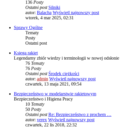
136
Posty
Ostatni post
Silniki
autor:
Balacha
Wyświetl najnowszy post
wtorek, 4 mar 2025, 02:31
Sprawy Ogólne
Tematy
Posty
Ostatni post
Księga rakiet
Legendarny zbiór wiedzy i terminologii w nowej odsłonie
76
Tematy
76
Posty
Ostatni post
Środek ciężkości
autor:
admin
Wyświetl najnowszy post
czwartek, 13 maja 2021, 09:54
Bezpieczeństwo w modelarstwie rakietowym
Bezpieczeństwo i Higiena Pracy
10
Tematy
50
Posty
Ostatni post
Re: Bezpieczeństwo z prochem …
autor:
verex
Wyświetl najnowszy post
czwartek, 22 lis 2018, 22:32