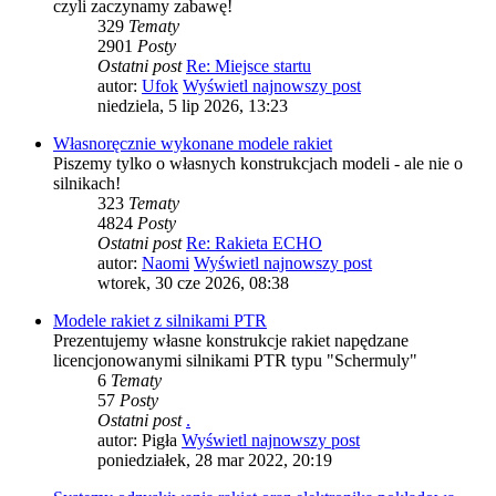
czyli zaczynamy zabawę!
329
Tematy
2901
Posty
Ostatni post
Re: Miejsce startu
autor:
Ufok
Wyświetl najnowszy post
niedziela, 5 lip 2026, 13:23
Własnoręcznie wykonane modele rakiet
Piszemy tylko o własnych konstrukcjach modeli - ale nie o
silnikach!
323
Tematy
4824
Posty
Ostatni post
Re: Rakieta ECHO
autor:
Naomi
Wyświetl najnowszy post
wtorek, 30 cze 2026, 08:38
Modele rakiet z silnikami PTR
Prezentujemy własne konstrukcje rakiet napędzane
licencjonowanymi silnikami PTR typu "Schermuly"
6
Tematy
57
Posty
Ostatni post
.
autor:
Pigła
Wyświetl najnowszy post
poniedziałek, 28 mar 2022, 20:19