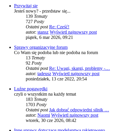
Przywitaj się
Jesteś nowy? - przedstaw się...
139
Tematy
727
Posty
Ostatni post
Re: Cześć!
autor:
stansz
Wyświetl najnowszy post
piątek, 6 mar 2026, 09:21
Sprawy organizacyjne forum
Co Wam się podoba lub nie podoba na forum
13
Tematy
92
Posty
Ostatni post
Re: Uwagi, skargi, problemy -…
autor:
tadeusz
Wyświetl najnowszy post
poniedziałek, 13 cze 2022, 20:54
Luźne pogawędki
czyli o wszystkim na każdy temat
183
Tematy
1703
Posty
Ostatni post
Jak dobrać odpowiedni silnik …
autor:
Naomi
Wyświetl najnowszy post
wtorek, 30 cze 2026, 08:42
Inne sprawy dotyczące modelarstwa rakietowego