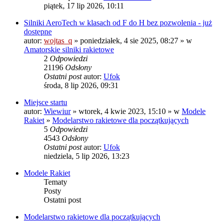
piątek, 17 lip 2026, 10:11
Silniki AeroTech w klasach od F do H bez pozwolenia - już
dostępne
autor:
wojtas_q
» poniedziałek, 4 sie 2025, 08:27 » w
Amatorskie silniki rakietowe
2
Odpowiedzi
21196
Odsłony
Ostatni post
autor:
Ufok
środa, 8 lip 2026, 09:31
Miejsce startu
autor:
Wiewiur
» wtorek, 4 kwie 2023, 15:10 » w
Modele
Rakiet
»
Modelarstwo rakietowe dla początkujących
5
Odpowiedzi
4543
Odsłony
Ostatni post
autor:
Ufok
niedziela, 5 lip 2026, 13:23
Modele Rakiet
Tematy
Posty
Ostatni post
Modelarstwo rakietowe dla początkujących