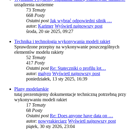
urządzenia naziemne
73
Tematy
668
Posty
Ostatni post
Jak wybrać odpowiedni silnik …
autor:
Karimer
Wyświetl najnowszy post
środa, 20 sie 2025, 09:27
Technika i technologia wykonywania modeli rakiet
Sprawdzone przepisy na wykonywanie poszczególnych
elementów modelu rakiety
52
Tematy
417
Posty
Ostatni post
Re: Stateczniki o profilu lot…
autor:
malyro
Wyświetl najnowszy post
poniedziałek, 13 sty 2025, 16:39
Plany modelarskie
tutaj prezentujemy dokumentacje techniczną potrzebną przy
wykonywaniu modeli rakiet
17
Tematy
68
Posty
Ostatni post
Re: Does anyone have data on …
autor:
nowyrakieciarz
Wyświetl najnowszy post
piątek, 30 sty 2026, 23:04