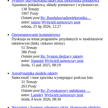
Systemy odzyskiwania rakiet oraz elektronika pokładowa
Aparatura pokładowa, układy pomiarowe i wykonawcze.
138
Tematy
1907
Posty
Ostatni post
Re: Bandplan/radioelektronika…
autor:
jumoo
Wyświetl najnowszy post
sobota, 25 lip 2026, 12:27
Oprogramowanie komputerowe
Dyskusja na temat programów przydatnych w modelarstwie
rakietowym (linki, ciekawe strony)
51
Tematy
386
Posty
Ostatni post
Re: System śledzący rakiety
autor:
Joaquim
Wyświetl najnowszy post
środa, 15 paź 2025, 08:19
Aerodynamika modelu rakiety
Stateczność i inne zjawiska występujące podczas lotu
31
Tematy
263
Posty
Ostatni post
Re: Żyroskopowy stabilizator …
autor:
Langley
Wyświetl najnowszy post
środa, 8 kwie 2026, 08:30
Wyrzutnie i Systemy odpalania rakiet, Hamownie silników.