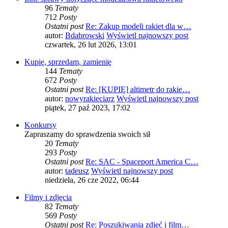
96
Tematy
712
Posty
Ostatni post
Re: Zakup modeli rakiet dla w…
autor:
Bdabrowski
Wyświetl najnowszy post
czwartek, 26 lut 2026, 13:01
Kupię, sprzedam, zamienię
144
Tematy
672
Posty
Ostatni post
Re: [KUPIĘ] altimetr do rakie…
autor:
nowyrakieciarz
Wyświetl najnowszy post
piątek, 27 paź 2023, 17:02
Konkursy
Zapraszamy do sprawdzenia swoich sił
20
Tematy
293
Posty
Ostatni post
Re: SAC - Spaceport America C…
autor:
tadeusz
Wyświetl najnowszy post
niedziela, 26 cze 2022, 06:44
Filmy i zdjęcia
82
Tematy
569
Posty
Ostatni post
Re: Poszukiwania zdjęć i film…