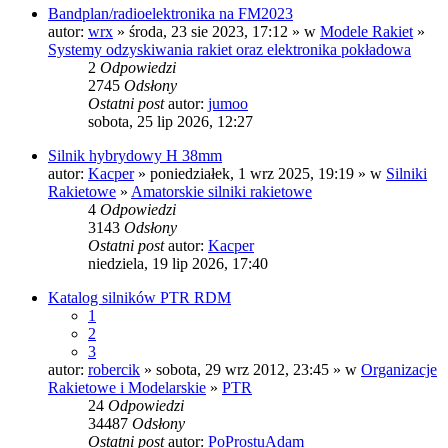
Bandplan/radioelektronika na FM2023
autor:
wrx
» środa, 23 sie 2023, 17:12 » w
Modele Rakiet
»
Systemy odzyskiwania rakiet oraz elektronika pokładowa
2
Odpowiedzi
2745
Odsłony
Ostatni post
autor:
jumoo
sobota, 25 lip 2026, 12:27
Silnik hybrydowy H 38mm
autor:
Kacper
» poniedziałek, 1 wrz 2025, 19:19 » w
Silniki
Rakietowe
»
Amatorskie silniki rakietowe
4
Odpowiedzi
3143
Odsłony
Ostatni post
autor:
Kacper
niedziela, 19 lip 2026, 17:40
Katalog silników PTR RDM
1
2
3
autor:
robercik
» sobota, 29 wrz 2012, 23:45 » w
Organizacje
Rakietowe i Modelarskie
»
PTR
24
Odpowiedzi
34487
Odsłony
Ostatni post
autor:
PoProstuAdam