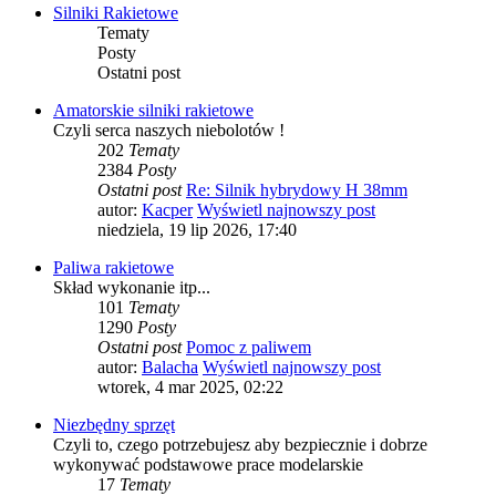
Silniki Rakietowe
Tematy
Posty
Ostatni post
Amatorskie silniki rakietowe
Czyli serca naszych niebolotów !
202
Tematy
2384
Posty
Ostatni post
Re: Silnik hybrydowy H 38mm
autor:
Kacper
Wyświetl najnowszy post
niedziela, 19 lip 2026, 17:40
Paliwa rakietowe
Skład wykonanie itp...
101
Tematy
1290
Posty
Ostatni post
Pomoc z paliwem
autor:
Balacha
Wyświetl najnowszy post
wtorek, 4 mar 2025, 02:22
Niezbędny sprzęt
Czyli to, czego potrzebujesz aby bezpiecznie i dobrze
wykonywać podstawowe prace modelarskie
17
Tematy