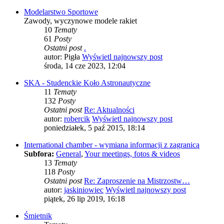
Modelarstwo Sportowe
Zawody, wyczynowe modele rakiet
10
Tematy
61
Posty
Ostatni post
.
autor:
Pigła
Wyświetl najnowszy post
środa, 14 cze 2023, 12:04
SKA - Studenckie Koło Astronautyczne
11
Tematy
132
Posty
Ostatni post
Re: Aktualności
autor:
robercik
Wyświetl najnowszy post
poniedziałek, 5 paź 2015, 18:14
International chamber - wymiana informacji z zagranicą
Subfora:
General
,
Your meetings, fotos & videos
13
Tematy
118
Posty
Ostatni post
Re: Zaproszenie na Mistrzostw…
autor:
jaskiniowiec
Wyświetl najnowszy post
piątek, 26 lip 2019, 16:18
Śmietnik