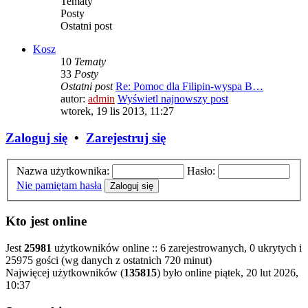
Tematy
Posty
Ostatni post
Kosz
10
Tematy
33
Posty
Ostatni post
Re: Pomoc dla Filipin-wyspa B…
autor:
admin
Wyświetl najnowszy post
wtorek, 19 lis 2013, 11:27
Zaloguj się
•
Zarejestruj się
Nazwa użytkownika:
Hasło:
Nie pamiętam hasła
Kto jest online
Jest
25981
użytkowników online :: 6 zarejestrowanych, 0 ukrytych i
25975 gości (wg danych z ostatnich 720 minut)
Najwięcej użytkowników (
135815
) było online piątek, 20 lut 2026,
10:37