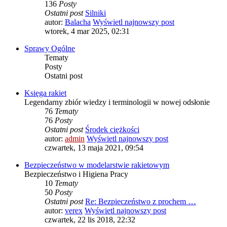
136
Posty
Ostatni post
Silniki
autor:
Balacha
Wyświetl najnowszy post
wtorek, 4 mar 2025, 02:31
Sprawy Ogólne
Tematy
Posty
Ostatni post
Księga rakiet
Legendarny zbiór wiedzy i terminologii w nowej odsłonie
76
Tematy
76
Posty
Ostatni post
Środek ciężkości
autor:
admin
Wyświetl najnowszy post
czwartek, 13 maja 2021, 09:54
Bezpieczeństwo w modelarstwie rakietowym
Bezpieczeństwo i Higiena Pracy
10
Tematy
50
Posty
Ostatni post
Re: Bezpieczeństwo z prochem …
autor:
verex
Wyświetl najnowszy post
czwartek, 22 lis 2018, 22:32