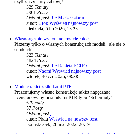
czyli zaczynamy zabawę!
329
Tematy
2901
Posty
Ostatni post
Re: Miejsce startu
autor:
Ufok
Wyświetl najnowszy post
niedziela, 5 lip 2026, 13:23
Własnoręcznie wykonane modele rakiet
Piszemy tylko o własnych konstrukcjach modeli - ale nie o
silnikach!
323
Tematy
4824
Posty
Ostatni post
Re: Rakieta ECHO
autor:
Naomi
Wyświetl najnowszy post
wtorek, 30 cze 2026, 08:38
Modele rakiet z silnikami PTR
Prezentujemy własne konstrukcje rakiet napędzane
licencjonowanymi silnikami PTR typu "Schermuly"
6
Tematy
57
Posty
Ostatni post
.
autor:
Pigła
Wyświetl najnowszy post
poniedziałek, 28 mar 2022, 20:19