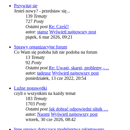
Przywitaj się
Jesteś nowy? - przedstaw się...
139
Tematy
727
Posty
Ostatni post
Re: Cześć!
autor:
stansz
Wyświetl najnowszy post
piątek, 6 mar 2026, 09:21
Sprawy organizacyjne forum
Co Wam się podoba lub nie podoba na forum
13
Tematy
92
Posty
Ostatni post
Re: Uwagi, skargi, problemy -…
autor:
tadeusz
Wyświetl najnowszy post
poniedziałek, 13 cze 2022, 20:54
Luźne pogawędki
czyli o wszystkim na każdy temat
183
Tematy
1703
Posty
Ostatni post
Jak dobrać odpowiedni silnik …
autor:
Naomi
Wyświetl najnowszy post
wtorek, 30 cze 2026, 08:42
Inne sprawy dotyczące modelarstwa rakietowego