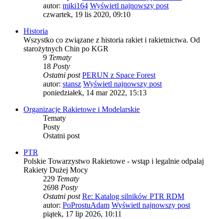
autor:
miki164
Wyświetl najnowszy post
czwartek, 19 lis 2020, 09:10
Historia
Wszystko co związane z historia rakiet i rakietnictwa. Od
starożytnych Chin po KGR
9
Tematy
18
Posty
Ostatni post
PERUN z Space Forest
autor:
stansz
Wyświetl najnowszy post
poniedziałek, 14 mar 2022, 15:13
Organizacje Rakietowe i Modelarskie
Tematy
Posty
Ostatni post
PTR
Polskie Towarzystwo Rakietowe - wstąp i legalnie odpalaj
Rakiety Dużej Mocy
229
Tematy
2698
Posty
Ostatni post
Re: Katalog silników PTR RDM
autor:
PoProstuAdam
Wyświetl najnowszy post
piątek, 17 lip 2026, 10:11