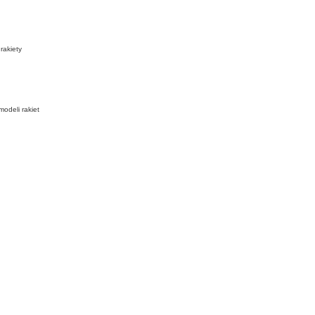
rakiety
odeli rakiet