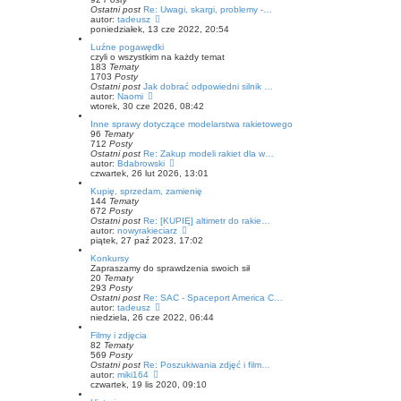
t
s
Ostatni post
Re: Uwagi, skargi, problemy -…
l
z
W
autor:
tadeusz
n
y
y
poniedziałek, 13 cze 2022, 20:54
a
p
ś
j
o
Luźne pogawędki
w
n
s
czyli o wszystkim na każdy temat
i
o
t
183
Tematy
e
w
1703
Posty
t
s
Ostatni post
Jak dobrać odpowiedni silnik …
l
z
W
autor:
Naomi
n
y
y
wtorek, 30 cze 2026, 08:42
a
p
ś
j
o
Inne sprawy dotyczące modelarstwa rakietowego
w
n
s
96
Tematy
i
o
t
712
Posty
e
w
Ostatni post
Re: Zakup modeli rakiet dla w…
t
s
W
autor:
Bdabrowski
l
z
y
czwartek, 26 lut 2026, 13:01
n
y
ś
a
p
Kupię, sprzedam, zamienię
w
j
o
144
Tematy
i
n
s
672
Posty
e
o
t
Ostatni post
Re: [KUPIĘ] altimetr do rakie…
t
w
W
autor:
nowyrakieciarz
l
s
y
piątek, 27 paź 2023, 17:02
n
z
ś
a
y
Konkursy
w
j
p
Zapraszamy do sprawdzenia swoich sił
i
n
o
20
Tematy
e
o
s
293
Posty
t
w
t
Ostatni post
Re: SAC - Spaceport America C…
l
s
W
autor:
tadeusz
n
z
y
niedziela, 26 cze 2022, 06:44
a
y
ś
j
p
Filmy i zdjęcia
w
n
o
82
Tematy
i
o
s
569
Posty
e
w
t
Ostatni post
Re: Poszukiwania zdjęć i film…
t
s
W
autor:
miki164
l
z
y
czwartek, 19 lis 2020, 09:10
n
y
ś
a
p