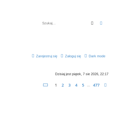
Szukaj
Wyszukiwanie z
Zarejestruj się
Zaloguj się
Dark mode
Dzisiaj jest piątek, 7 sie 2026, 22:17
Strona
1
z
477
1
2
3
4
5
477
Następna
…