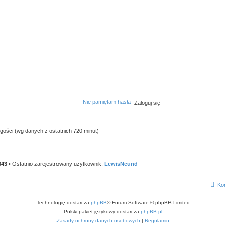
Nie pamiętam hasła
 gości (wg danych z ostatnich 720 minut)
643
• Ostatnio zarejestrowany użytkownik:
LewisNeund
Kon
Technologię dostarcza
phpBB
® Forum Software © phpBB Limited
Polski pakiet językowy dostarcza
phpBB.pl
Zasady ochrony danych osobowych
|
Regulamin