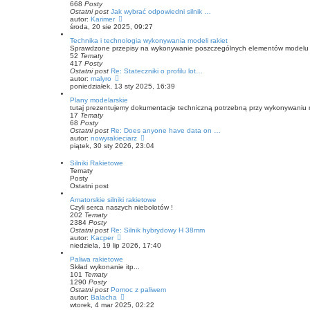
668
Posty
t
s
Ostatni post
Jak wybrać odpowiedni silnik …
l
z
W
autor:
Karimer
n
y
y
środa, 20 sie 2025, 09:27
a
p
ś
j
o
Technika i technologia wykonywania modeli rakiet
w
n
s
Sprawdzone przepisy na wykonywanie poszczególnych elementów modelu 
i
o
t
52
Tematy
e
w
417
Posty
t
s
Ostatni post
Re: Stateczniki o profilu lot…
l
z
W
autor:
malyro
n
y
y
poniedziałek, 13 sty 2025, 16:39
a
p
ś
j
o
Plany modelarskie
w
n
s
tutaj prezentujemy dokumentacje techniczną potrzebną przy wykonywaniu m
i
o
t
17
Tematy
e
w
68
Posty
t
s
Ostatni post
Re: Does anyone have data on …
l
z
W
autor:
nowyrakieciarz
n
y
y
piątek, 30 sty 2026, 23:04
a
p
ś
j
o
w
n
Silniki Rakietowe
s
i
o
Tematy
t
e
w
Posty
t
s
Ostatni post
l
z
n
Amatorskie silniki rakietowe
y
a
Czyli serca naszych niebolotów !
p
j
202
Tematy
o
n
2384
Posty
s
o
Ostatni post
Re: Silnik hybrydowy H 38mm
t
w
W
autor:
Kacper
s
y
niedziela, 19 lip 2026, 17:40
z
ś
Paliwa rakietowe
y
w
Skład wykonanie itp...
p
i
101
Tematy
o
e
1290
Posty
s
t
Ostatni post
Pomoc z paliwem
t
l
W
autor:
Balacha
n
y
wtorek, 4 mar 2025, 02:22
a