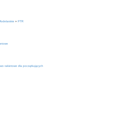
Modelarskie
»
PTR
kietowe
wo rakietowe dla początkujących