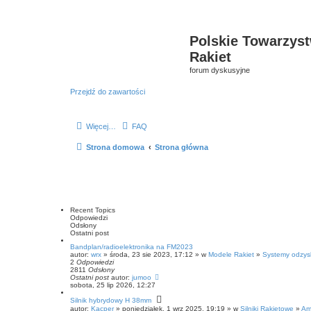
Polskie Towarzyst
Rakiet
forum dyskusyjne
Przejdź do zawartości
Więcej…
FAQ
Strona domowa
Strona główna
Recent Topics
Odpowiedzi
Odsłony
Ostatni post
Bandplan/radioelektronika na FM2023
autor:
wrx
» środa, 23 sie 2023, 17:12 » w
Modele Rakiet
»
Systemy odzysk
2
Odpowiedzi
2811
Odsłony
Ostatni post
autor:
jumoo
sobota, 25 lip 2026, 12:27
Silnik hybrydowy H 38mm
autor:
Kacper
» poniedziałek, 1 wrz 2025, 19:19 » w
Silniki Rakietowe
»
Ama