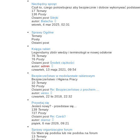
ś
j
Niezbędny sprzęt
w
n
Czyli to, czego potrzebujesz aby bezpiecznie i dobrze wykonywać podsta
i
o
17
Tematy
e
w
136
Posty
t
s
Ostatni post
Silniki
l
z
W
autor:
Balacha
n
y
y
wtorek, 4 mar 2025, 02:31
a
p
ś
j
o
w
n
Sprawy Ogólne
s
i
o
Tematy
t
e
w
Posty
t
s
Ostatni post
l
z
n
Księga rakiet
y
a
Legendarny zbiór wiedzy i terminologii w nowej odsłonie
p
j
76
Tematy
o
n
76
Posty
s
o
Ostatni post
Środek ciężkości
t
w
W
autor:
admin
s
y
czwartek, 13 maja 2021, 09:54
z
ś
Bezpieczeństwo w modelarstwie rakietowym
y
w
Bezpieczeństwo i Higiena Pracy
p
i
10
Tematy
o
e
50
Posty
s
t
Ostatni post
Re: Bezpieczeństwo z prochem …
t
l
W
autor:
verex
n
y
czwartek, 22 lis 2018, 22:32
a
ś
j
Przywitaj się
w
n
Jesteś nowy? - przedstaw się...
i
o
139
Tematy
e
w
727
Posty
t
s
Ostatni post
Re: Cześć!
l
z
W
autor:
stansz
n
y
y
piątek, 6 mar 2026, 09:21
a
p
ś
j
o
Sprawy organizacyjne forum
w
n
s
Co Wam się podoba lub nie podoba na forum
i
o
t
13
Tematy
e
w
92
Posty