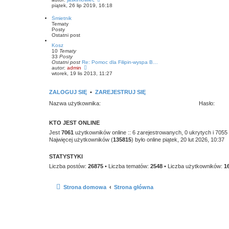
n
z
y
piątek, 26 lip 2019, 16:18
a
y
ś
j
p
w
n
Śmietnik
o
i
o
Tematy
s
e
w
Posty
t
t
s
Ostatni post
l
z
n
Kosz
y
a
10
Tematy
p
j
33
Posty
o
n
Ostatni post
Re: Pomoc dla Filipin-wyspa B…
s
o
W
autor:
admin
t
w
y
wtorek, 19 lis 2013, 11:27
s
ś
z
w
y
i
ZALOGUJ SIĘ
•
ZAREJESTRUJ SIĘ
p
e
o
t
Nazwa użytkownika:
Hasło:
s
l
t
n
a
KTO JEST ONLINE
j
n
Jest
7061
użytkowników online :: 6 zarejestrowanych, 0 ukrytych i 7055
o
Najwięcej użytkowników (
135815
) było online piątek, 20 lut 2026, 10:37
w
s
z
STATYSTYKI
y
p
Liczba postów:
26875
• Liczba tematów:
2548
• Liczba użytkowników:
1
o
s
t
Strona domowa
Strona główna