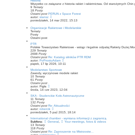
Historia
w
j
o
Wszystko co związane z historia rakiet i rakietnictwa. Od starożytnych Chi
i
n
s
9
Tematy
e
o
t
18
Posty
t
w
Ostatni post
PERUN z Space Forest
l
s
W
autor:
stansz
n
z
y
poniedziałek, 14 mar 2022, 15:13
a
y
ś
j
p
w
n
Organizacje Rakietowe i Modelarskie
o
i
o
Tematy
s
e
w
Posty
t
t
s
Ostatni post
l
z
n
PTR
y
a
Polskie Towarzystwo Rakietowe - wstąp i legalnie odpalaj Rakiety Dużej Mo
p
j
229
Tematy
o
n
2698
Posty
s
o
Ostatni post
Re: Katalog silników PTR RDM
t
w
W
autor:
PoProstuAdam
s
y
piątek, 17 lip 2026, 10:11
z
ś
Modelarstwo Sportowe
y
w
Zawody, wyczynowe modele rakiet
p
i
10
Tematy
o
e
61
Posty
s
t
Ostatni post
.
t
l
W
autor:
Pigła
n
y
środa, 14 cze 2023, 12:04
a
ś
j
SKA - Studenckie Koło Astronautyczne
w
n
11
Tematy
i
o
132
Posty
e
w
Ostatni post
Re: Aktualności
t
s
W
autor:
robercik
l
z
y
poniedziałek, 5 paź 2015, 18:14
n
y
ś
a
p
International chamber - wymiana informacji z zagranicą
w
j
o
Subfora:
General
,
Your meetings, fotos & videos
i
n
s
13
Tematy
e
o
t
118
Posty
t
w
Ostatni post
Re: Zaproszenie na Mistrzostw…
l
s
W
autor:
jaskiniowiec