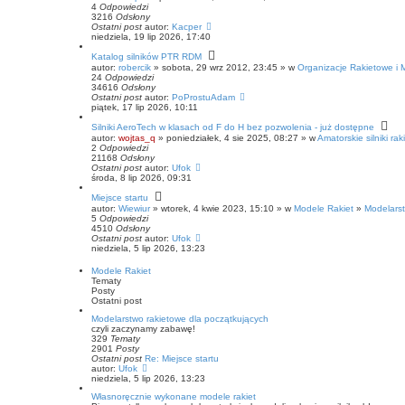
4
Odpowiedzi
3216
Odsłony
Ostatni post
autor:
Kacper
niedziela, 19 lip 2026, 17:40
Katalog silników PTR RDM
autor:
robercik
» sobota, 29 wrz 2012, 23:45 » w
Organizacje Rakietowe i 
24
Odpowiedzi
34616
Odsłony
Ostatni post
autor:
PoProstuAdam
piątek, 17 lip 2026, 10:11
Silniki AeroTech w klasach od F do H bez pozwolenia - już dostępne
autor:
wojtas_q
» poniedziałek, 4 sie 2025, 08:27 » w
Amatorskie silniki ra
2
Odpowiedzi
21168
Odsłony
Ostatni post
autor:
Ufok
środa, 8 lip 2026, 09:31
Miejsce startu
autor:
Wiewiur
» wtorek, 4 kwie 2023, 15:10 » w
Modele Rakiet
»
Modelarst
5
Odpowiedzi
4510
Odsłony
Ostatni post
autor:
Ufok
niedziela, 5 lip 2026, 13:23
Modele Rakiet
Tematy
Posty
Ostatni post
Modelarstwo rakietowe dla początkujących
czyli zaczynamy zabawę!
329
Tematy
2901
Posty
Ostatni post
Re: Miejsce startu
W
autor:
Ufok
y
niedziela, 5 lip 2026, 13:23
ś
Własnoręcznie wykonane modele rakiet
w