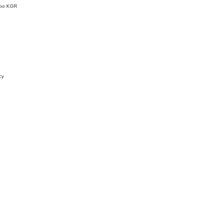
n po KGR
cy