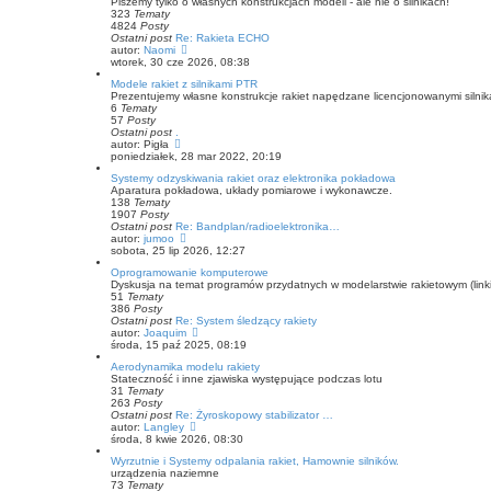
Piszemy tylko o własnych konstrukcjach modeli - ale nie o silnikach!
i
323
Tematy
e
4824
Posty
t
Ostatni post
Re: Rakieta ECHO
l
W
autor:
Naomi
n
y
wtorek, 30 cze 2026, 08:38
a
ś
j
Modele rakiet z silnikami PTR
w
n
Prezentujemy własne konstrukcje rakiet napędzane licencjonowanymi silni
i
o
6
Tematy
e
w
57
Posty
t
s
Ostatni post
.
l
z
W
autor:
Pigła
n
y
y
poniedziałek, 28 mar 2022, 20:19
a
p
ś
j
o
Systemy odzyskiwania rakiet oraz elektronika pokładowa
w
n
s
Aparatura pokładowa, układy pomiarowe i wykonawcze.
i
o
t
138
Tematy
e
w
1907
Posty
t
s
Ostatni post
Re: Bandplan/radioelektronika…
l
z
W
autor:
jumoo
n
y
y
sobota, 25 lip 2026, 12:27
a
p
ś
j
o
Oprogramowanie komputerowe
w
n
s
Dyskusja na temat programów przydatnych w modelarstwie rakietowym (linki
i
o
t
51
Tematy
e
w
386
Posty
t
s
Ostatni post
Re: System śledzący rakiety
l
z
W
autor:
Joaquim
n
y
y
środa, 15 paź 2025, 08:19
a
p
ś
j
o
Aerodynamika modelu rakiety
w
n
s
Stateczność i inne zjawiska występujące podczas lotu
i
o
t
31
Tematy
e
w
263
Posty
t
s
Ostatni post
Re: Żyroskopowy stabilizator …
l
z
W
autor:
Langley
n
y
y
środa, 8 kwie 2026, 08:30
a
p
ś
j
o
Wyrzutnie i Systemy odpalania rakiet, Hamownie silników.
w
n
s
urządzenia naziemne
i
o
t
73
Tematy
e
w