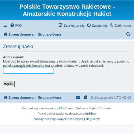
Polskie Towarzystwo Rakietowe -
Amatorskie Konstrukcje Rakiet
FAQ
Zarejestruj się
Zaloguj się
Dark mode
S
Strona domowa
Strona główna
z
Zresetuj hasło
u
k
Adres e-mail:
Musi być to adres e-mail skojarzony z twoim kontem. Jeśli nie był zmieniany z poziomu
a
panelu zarządzania kontem, jest to adres podany w czasie rejestracji.
j
Strona domowa
Strona główna
Strefa czasowa
UTC+01:00
Technologię dostarcza
phpBB
® Forum Software © phpBB Limited
Polski pakiet językowy dostarcza
phpBB.pl
Zasady ochrony danych osobowych
|
Regulamin