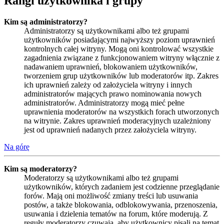
Rangi użytkownika i grupy
Kim są administratorzy?
Administratorzy są użytkownikami albo też grupami
użytkowników posiadającymi najwyższy poziom uprawnień
kontrolnych całej witryny. Mogą oni kontrolować wszystkie
zagadnienia związane z funkcjonowaniem witryny włącznie z
nadawaniem uprawnień, blokowaniem użytkowników,
tworzeniem grup użytkowników lub moderatorów itp. Zakres
ich uprawnień zależy od założyciela witryny i innych
administratorów mających prawo nominowania nowych
administratorów. Administratorzy mogą mieć pełne
uprawnienia moderatorów na wszystkich forach utworzonych
na witrynie. Zakres uprawnień moderacyjnych uzależniony
jest od uprawnień nadanych przez założyciela witryny.
Na górę
Kim są moderatorzy?
Moderatorzy są użytkownikami albo też grupami
użytkowników, których zadaniem jest codzienne przeglądanie
forów. Mają oni możliwość zmiany treści lub usuwania
postów, a także blokowania, odblokowywania, przenoszenia,
usuwania i dzielenia tematów na forum, które moderują. Z
reguły moderatorzy czuwają, aby użytkownicy pisali na temat