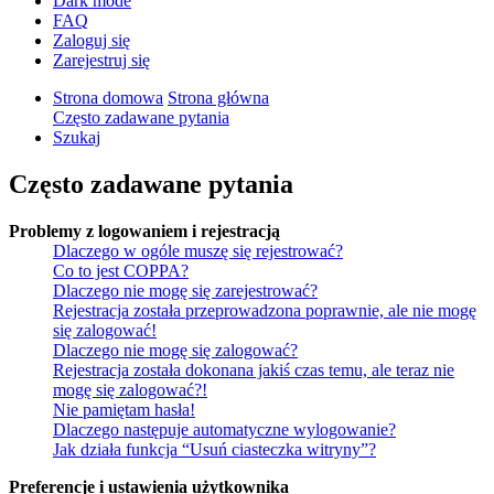
Dark mode
FAQ
Zaloguj się
Zarejestruj się
Strona domowa
Strona główna
Często zadawane pytania
Szukaj
Często zadawane pytania
Problemy z logowaniem i rejestracją
Dlaczego w ogóle muszę się rejestrować?
Co to jest COPPA?
Dlaczego nie mogę się zarejestrować?
Rejestracja została przeprowadzona poprawnie, ale nie mogę
się zalogować!
Dlaczego nie mogę się zalogować?
Rejestracja została dokonana jakiś czas temu, ale teraz nie
mogę się zalogować?!
Nie pamiętam hasła!
Dlaczego następuje automatyczne wylogowanie?
Jak działa funkcja “Usuń ciasteczka witryny”?
Preferencje i ustawienia użytkownika