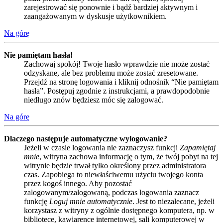
zarejestrować się ponownie i bądź bardziej aktywnym i
zaangażowanym w dyskusje użytkownikiem.
Na górę
Nie pamiętam hasła!
Zachowaj spokój! Twoje hasło wprawdzie nie może zostać
odzyskane, ale bez problemu może zostać zresetowane.
Przejdź na stronę logowania i kliknij odnośnik “Nie pamiętam
hasła”. Postępuj zgodnie z instrukcjami, a prawdopodobnie
niedługo znów będziesz móc się zalogować.
Na górę
Dlaczego następuje automatyczne wylogowanie?
Jeżeli w czasie logowania nie zaznaczysz funkcji
Zapamiętaj
mnie
, witryna zachowa informację o tym, że twój pobyt na tej
witrynie będzie trwał tylko określony przez administratora
czas. Zapobiega to niewłaściwemu użyciu twojego konta
przez kogoś innego. Aby pozostać
zalogowanym/zalogowaną, podczas logowania zaznacz
funkcję
Loguj mnie automatycznie
. Jest to niezalecane, jeżeli
korzystasz z witryny z ogólnie dostępnego komputera, np. w
bibliotece, kawiarence internetowej, sali komputerowej w