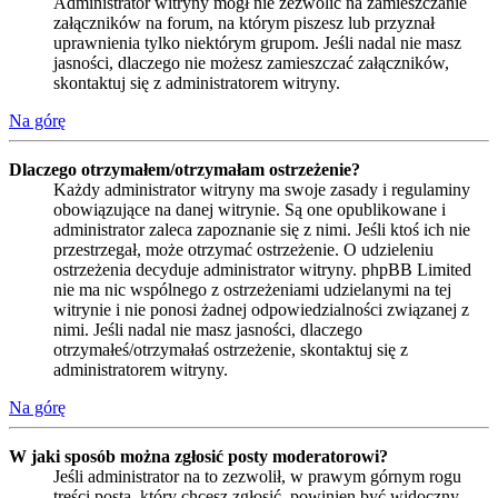
Administrator witryny mógł nie zezwolić na zamieszczanie
załączników na forum, na którym piszesz lub przyznał
uprawnienia tylko niektórym grupom. Jeśli nadal nie masz
jasności, dlaczego nie możesz zamieszczać załączników,
skontaktuj się z administratorem witryny.
Na górę
Dlaczego otrzymałem/otrzymałam ostrzeżenie?
Każdy administrator witryny ma swoje zasady i regulaminy
obowiązujące na danej witrynie. Są one opublikowane i
administrator zaleca zapoznanie się z nimi. Jeśli ktoś ich nie
przestrzegał, może otrzymać ostrzeżenie. O udzieleniu
ostrzeżenia decyduje administrator witryny. phpBB Limited
nie ma nic wspólnego z ostrzeżeniami udzielanymi na tej
witrynie i nie ponosi żadnej odpowiedzialności związanej z
nimi. Jeśli nadal nie masz jasności, dlaczego
otrzymałeś/otrzymałaś ostrzeżenie, skontaktuj się z
administratorem witryny.
Na górę
W jaki sposób można zgłosić posty moderatorowi?
Jeśli administrator na to zezwolił, w prawym górnym rogu
treści posta, który chcesz zgłosić, powinien być widoczny