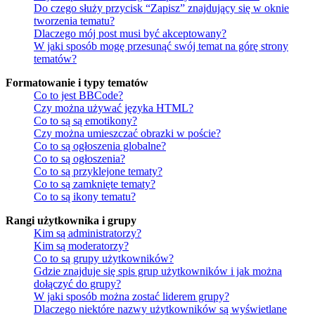
Do czego służy przycisk “Zapisz” znajdujący się w oknie
tworzenia tematu?
Dlaczego mój post musi być akceptowany?
W jaki sposób mogę przesunąć swój temat na górę strony
tematów?
Formatowanie i typy tematów
Co to jest BBCode?
Czy można używać języka HTML?
Co to są są emotikony?
Czy można umieszczać obrazki w poście?
Co to są ogłoszenia globalne?
Co to są ogłoszenia?
Co to są przyklejone tematy?
Co to są zamknięte tematy?
Co to są ikony tematu?
Rangi użytkownika i grupy
Kim są administratorzy?
Kim są moderatorzy?
Co to są grupy użytkowników?
Gdzie znajduje się spis grup użytkowników i jak można
dołączyć do grupy?
W jaki sposób można zostać liderem grupy?
Dlaczego niektóre nazwy użytkowników są wyświetlane