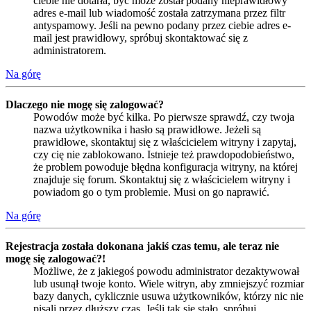
ciebie nie dotarła, być może został podany nieprawidłowy
adres e-mail lub wiadomość została zatrzymana przez filtr
antyspamowy. Jeśli na pewno podany przez ciebie adres e-
mail jest prawidłowy, spróbuj skontaktować się z
administratorem.
Na górę
Dlaczego nie mogę się zalogować?
Powodów może być kilka. Po pierwsze sprawdź, czy twoja
nazwa użytkownika i hasło są prawidłowe. Jeżeli są
prawidłowe, skontaktuj się z właścicielem witryny i zapytaj,
czy cię nie zablokowano. Istnieje też prawdopodobieństwo,
że problem powoduje błędna konfiguracja witryny, na której
znajduje się forum. Skontaktuj się z właścicielem witryny i
powiadom go o tym problemie. Musi on go naprawić.
Na górę
Rejestracja została dokonana jakiś czas temu, ale teraz nie
mogę się zalogować?!
Możliwe, że z jakiegoś powodu administrator dezaktywował
lub usunął twoje konto. Wiele witryn, aby zmniejszyć rozmiar
bazy danych, cyklicznie usuwa użytkowników, którzy nic nie
pisali przez dłuższy czas. Jeśli tak się stało, spróbuj