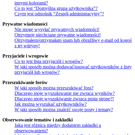
innymi kolorami?
Co to jest “Domyślna grupa użytkownika”?
Czym jest odnośnik “Zespół administracyjny”?
Prywatne wiadomości
Nie mogę wysyłać prywatnych wiadomości!
Otrzymuję niechciane prywatne wiadomości!
Otrzymałem/otrzymałam spam lub obraźliwy e-mail od kogoś
z tej witryny!
Przyjaciele i wrogowie
Co to jest lista przyjaciół i wrogów?
W jaki sposób można dodawać/usuwać użytkowników z listy
przyjaciół lub wrogów?
Przeszukiwanie forów
W jaki sposób można przeszukiwać fora?
Dlaczego moje wyszukiwanie nie zwraca wyników?
Dlaczego moje wyszukiwanie zwraca pustą stronę?!
Jak można wyszukać użytkowników?
W jaki sposób można znaleźć swoje posty i tematy?
Obserwowanie tematów i zakładki
Jaka jest różnica między dodaniem zakładki a
obserwowaniem?