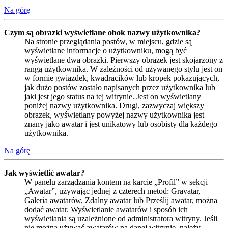
Na górę
Czym są obrazki wyświetlane obok nazwy użytkownika?
Na stronie przeglądania postów, w miejscu, gdzie są
wyświetlane informacje o użytkowniku, mogą być
wyświetlane dwa obrazki. Pierwszy obrazek jest skojarzony z
rangą użytkownika. W zależności od używanego stylu jest on
w formie gwiazdek, kwadracików lub kropek pokazujących,
jak dużo postów zostało napisanych przez użytkownika lub
jaki jest jego status na tej witrynie. Jest on wyświetlany
poniżej nazwy użytkownika. Drugi, zazwyczaj większy
obrazek, wyświetlany powyżej nazwy użytkownika jest
znany jako awatar i jest unikatowy lub osobisty dla każdego
użytkownika.
Na górę
Jak wyświetlić awatar?
W panelu zarządzania kontem na karcie „Profil” w sekcji
„Awatar”, używając jednej z czterech metod: Gravatar,
Galeria awatarów, Zdalny awatar lub Prześlij awatar, można
dodać awatar. Wyświetlanie awatarów i sposób ich
wyświetlania są uzależnione od administratora witryny. Jeśli
nie można używać awatarów na danej witrynie, należy