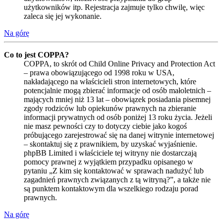
użytkowników itp. Rejestracja zajmuje tylko chwilę, więc
zaleca się jej wykonanie.
Na górę
Co to jest COPPA?
COPPA, to skrót od Child Online Privacy and Protection Act
– prawa obowiązującego od 1998 roku w USA,
nakładającego na właścicieli stron internetowych, które
potencjalnie mogą zbierać informacje od osób małoletnich –
mających mniej niż 13 lat – obowiązek posiadania pisemnej
zgody rodziców lub opiekunów prawnych na zbieranie
informacji prywatnych od osób poniżej 13 roku życia. Jeżeli
nie masz pewności czy to dotyczy ciebie jako kogoś
próbującego zarejestrować się na danej witrynie internetowej
– skontaktuj się z prawnikiem, by uzyskać wyjaśnienie.
phpBB Limited i właściciele tej witryny nie dostarczają
pomocy prawnej z wyjątkiem przypadku opisanego w
pytaniu „Z kim się kontaktować w sprawach nadużyć lub
zagadnień prawnych związanych z tą witryną?”, a także nie
są punktem kontaktowym dla wszelkiego rodzaju porad
prawnych.
Na górę