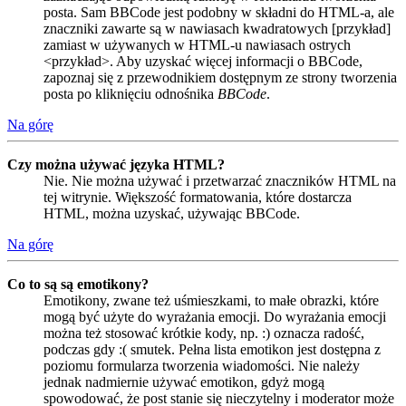
posta. Sam BBCode jest podobny w składni do HTML-a, ale
znaczniki zawarte są w nawiasach kwadratowych [przykład]
zamiast w używanych w HTML-u nawiasach ostrych
<przykład>. Aby uzyskać więcej informacji o BBCode,
zapoznaj się z przewodnikiem dostępnym ze strony tworzenia
posta po kliknięciu odnośnika
BBCode
.
Na górę
Czy można używać języka HTML?
Nie. Nie można używać i przetwarzać znaczników HTML na
tej witrynie. Większość formatowania, które dostarcza
HTML, można uzyskać, używając BBCode.
Na górę
Co to są są emotikony?
Emotikony, zwane też uśmieszkami, to małe obrazki, które
mogą być użyte do wyrażania emocji. Do wyrażania emocji
można też stosować krótkie kody, np. :) oznacza radość,
podczas gdy :( smutek. Pełna lista emotikon jest dostępna z
poziomu formularza tworzenia wiadomości. Nie należy
jednak nadmiernie używać emotikon, gdyż mogą
spowodować, że post stanie się nieczytelny i moderator może