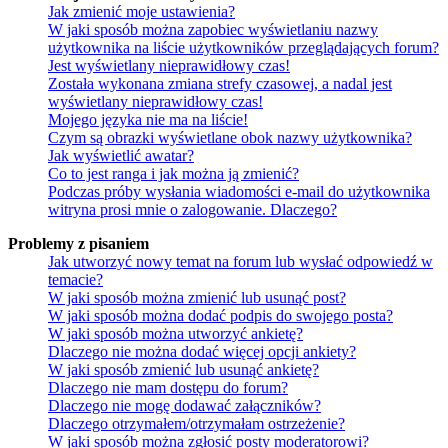
Jak zmienić moje ustawienia?
W jaki sposób można zapobiec wyświetlaniu nazwy
użytkownika na liście użytkowników przeglądających forum?
Jest wyświetlany nieprawidłowy czas!
Została wykonana zmiana strefy czasowej, a nadal jest
wyświetlany nieprawidłowy czas!
Mojego języka nie ma na liście!
Czym są obrazki wyświetlane obok nazwy użytkownika?
Jak wyświetlić awatar?
Co to jest ranga i jak można ją zmienić?
Podczas próby wysłania wiadomości e-mail do użytkownika
witryna prosi mnie o zalogowanie. Dlaczego?
Problemy z pisaniem
Jak utworzyć nowy temat na forum lub wysłać odpowiedź w
temacie?
W jaki sposób można zmienić lub usunąć post?
W jaki sposób można dodać podpis do swojego posta?
W jaki sposób można utworzyć ankietę?
Dlaczego nie można dodać więcej opcji ankiety?
W jaki sposób zmienić lub usunąć ankietę?
Dlaczego nie mam dostępu do forum?
Dlaczego nie mogę dodawać załączników?
Dlaczego otrzymałem/otrzymałam ostrzeżenie?
W jaki sposób można zgłosić posty moderatorowi?