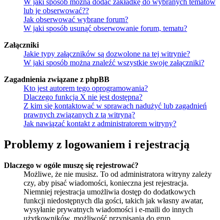
W jaki sposób można dodać zakładkę do wybranych tematów
lub je obserwować??
Jak obserwować wybrane forum?
W jaki sposób usunąć obserwowanie forum, tematu?
Załączniki
Jakie typy załączników są dozwolone na tej witrynie?
W jaki sposób można znaleźć wszystkie swoje załączniki?
Zagadnienia związane z phpBB
Kto jest autorem tego oprogramowania?
Dlaczego funkcja X nie jest dostępna?
Z kim się kontaktować w sprawach nadużyć lub zagadnień
prawnych związanych z tą witryną?
Jak nawiązać kontakt z administratorem witryny?
Problemy z logowaniem i rejestracją
Dlaczego w ogóle muszę się rejestrować?
Możliwe, że nie musisz. To od administratora witryny zależy
czy, aby pisać wiadomości, konieczna jest rejestracja.
Niemniej rejestracja umożliwia dostęp do dodatkowych
funkcji niedostępnych dla gości, takich jak własny awatar,
wysyłanie prywatnych wiadomości i e-maili do innych
użytkowników, możliwość przypisania do grup