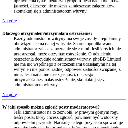
uprawnienia tylko niektórym grupom. Jeśli nadal nie masz
jasności, dlaczego nie możesz zamieszczać załączników,
skontaktuj się z administratorem witryny.
Na górę
Dlaczego otrzymałem/otrzymałam ostrzeżenie?
Każdy administrator witryny ma swoje zasady i regulaminy
obowiązujące na danej witrynie. Są one opublikowane i
administrator zaleca zapoznanie się z nimi. Jeśli ktoś ich nie
przestrzegał, może otrzymać ostrzeżenie. O udzieleniu
ostrzeżenia decyduje administrator witryny. phpBB Limited
nie ma nic wspólnego z ostrzeżeniami udzielanymi na tej
witrynie i nie ponosi żadnej odpowiedzialności związanej z
nimi. Jeśli nadal nie masz jasności, dlaczego
otrzymałeś/otrzymałaś ostrzeżenie, skontaktuj się z
administratorem witryny.
Na górę
W jaki sposób można zgłosić posty moderatorowi?
Jeśli administrator na to zezwolił, w prawym górnym rogu
treści posta, który chcesz zgłosić, powinien być widoczny
odpowiedni przycisk. Naciśnięcie tego przycisku spowoduje
przeniesienie cię do formularza, który po jego wypełnieniu