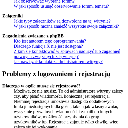
Jak obserwować wybrane forum?
W jaki sposób usunąć obserwowanie forum, tematu?
Załączniki
Jakie typy załączników są dozwolone na tej witrynie?
W jaki sposób można znaleźć wszystkie swoje załączniki?
Zagadnienia związane z phpBB
Kto jest autorem tego oprogramowania?
Dlaczego funkcja X nie jest dostępna?
Z kim się kontaktować w sprawach nadużyć lub zagadnień
prawnych związanych z tą witryną?
Jak nawiązać kontakt z administratorem witryny?
Problemy z logowaniem i rejestracją
Dlaczego w ogóle muszę się rejestrować?
Możliwe, że nie musisz. To od administratora witryny zależy
czy, aby pisać wiadomości, konieczna jest rejestracja.
Niemniej rejestracja umożliwia dostęp do dodatkowych
funkcji niedostępnych dla gości, takich jak własny awatar,
wysyłanie prywatnych wiadomości i e-maili do innych
użytkowników, możliwość przypisania do grup
użytkowników itp. Rejestracja zajmuje tylko chwilę, więc
zaleca się jej wykonanie.