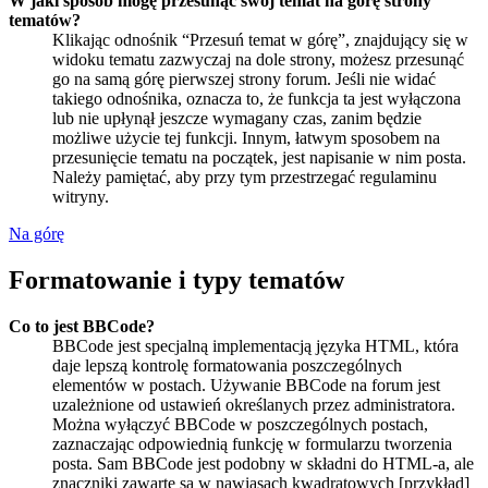
W jaki sposób mogę przesunąć swój temat na górę strony
tematów?
Klikając odnośnik “Przesuń temat w górę”, znajdujący się w
widoku tematu zazwyczaj na dole strony, możesz przesunąć
go na samą górę pierwszej strony forum. Jeśli nie widać
takiego odnośnika, oznacza to, że funkcja ta jest wyłączona
lub nie upłynął jeszcze wymagany czas, zanim będzie
możliwe użycie tej funkcji. Innym, łatwym sposobem na
przesunięcie tematu na początek, jest napisanie w nim posta.
Należy pamiętać, aby przy tym przestrzegać regulaminu
witryny.
Na górę
Formatowanie i typy tematów
Co to jest BBCode?
BBCode jest specjalną implementacją języka HTML, która
daje lepszą kontrolę formatowania poszczególnych
elementów w postach. Używanie BBCode na forum jest
uzależnione od ustawień określanych przez administratora.
Można wyłączyć BBCode w poszczególnych postach,
zaznaczając odpowiednią funkcję w formularzu tworzenia
posta. Sam BBCode jest podobny w składni do HTML-a, ale
znaczniki zawarte są w nawiasach kwadratowych [przykład]