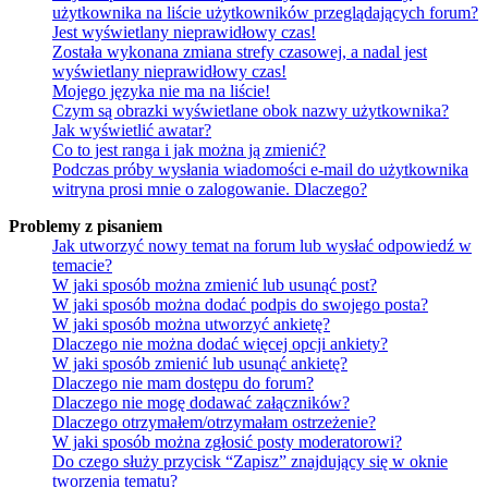
użytkownika na liście użytkowników przeglądających forum?
Jest wyświetlany nieprawidłowy czas!
Została wykonana zmiana strefy czasowej, a nadal jest
wyświetlany nieprawidłowy czas!
Mojego języka nie ma na liście!
Czym są obrazki wyświetlane obok nazwy użytkownika?
Jak wyświetlić awatar?
Co to jest ranga i jak można ją zmienić?
Podczas próby wysłania wiadomości e-mail do użytkownika
witryna prosi mnie o zalogowanie. Dlaczego?
Problemy z pisaniem
Jak utworzyć nowy temat na forum lub wysłać odpowiedź w
temacie?
W jaki sposób można zmienić lub usunąć post?
W jaki sposób można dodać podpis do swojego posta?
W jaki sposób można utworzyć ankietę?
Dlaczego nie można dodać więcej opcji ankiety?
W jaki sposób zmienić lub usunąć ankietę?
Dlaczego nie mam dostępu do forum?
Dlaczego nie mogę dodawać załączników?
Dlaczego otrzymałem/otrzymałam ostrzeżenie?
W jaki sposób można zgłosić posty moderatorowi?
Do czego służy przycisk “Zapisz” znajdujący się w oknie
tworzenia tematu?