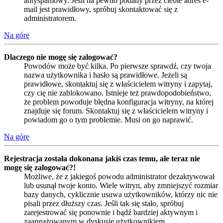
antyspamowy. Jeśli na pewno podany przez ciebie adres e-
mail jest prawidłowy, spróbuj skontaktować się z
administratorem.
Na górę
Dlaczego nie mogę się zalogować?
Powodów może być kilka. Po pierwsze sprawdź, czy twoja
nazwa użytkownika i hasło są prawidłowe. Jeżeli są
prawidłowe, skontaktuj się z właścicielem witryny i zapytaj,
czy cię nie zablokowano. Istnieje też prawdopodobieństwo,
że problem powoduje błędna konfiguracja witryny, na której
znajduje się forum. Skontaktuj się z właścicielem witryny i
powiadom go o tym problemie. Musi on go naprawić.
Na górę
Rejestracja została dokonana jakiś czas temu, ale teraz nie
mogę się zalogować?!
Możliwe, że z jakiegoś powodu administrator dezaktywował
lub usunął twoje konto. Wiele witryn, aby zmniejszyć rozmiar
bazy danych, cyklicznie usuwa użytkowników, którzy nic nie
pisali przez dłuższy czas. Jeśli tak się stało, spróbuj
zarejestrować się ponownie i bądź bardziej aktywnym i
zaangażowanym w dyskusje użytkownikiem.