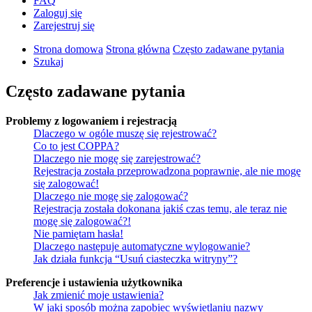
FAQ
Zaloguj się
Zarejestruj się
Strona domowa
Strona główna
Często zadawane pytania
Szukaj
Często zadawane pytania
Problemy z logowaniem i rejestracją
Dlaczego w ogóle muszę się rejestrować?
Co to jest COPPA?
Dlaczego nie mogę się zarejestrować?
Rejestracja została przeprowadzona poprawnie, ale nie mogę
się zalogować!
Dlaczego nie mogę się zalogować?
Rejestracja została dokonana jakiś czas temu, ale teraz nie
mogę się zalogować?!
Nie pamiętam hasła!
Dlaczego następuje automatyczne wylogowanie?
Jak działa funkcja “Usuń ciasteczka witryny”?
Preferencje i ustawienia użytkownika
Jak zmienić moje ustawienia?
W jaki sposób można zapobiec wyświetlaniu nazwy