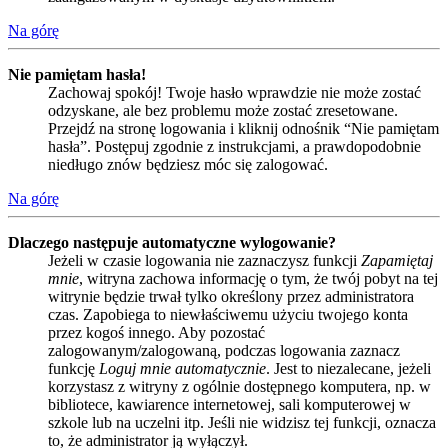
Na górę
Nie pamiętam hasła!
Zachowaj spokój! Twoje hasło wprawdzie nie może zostać
odzyskane, ale bez problemu może zostać zresetowane.
Przejdź na stronę logowania i kliknij odnośnik “Nie pamiętam
hasła”. Postępuj zgodnie z instrukcjami, a prawdopodobnie
niedługo znów będziesz móc się zalogować.
Na górę
Dlaczego następuje automatyczne wylogowanie?
Jeżeli w czasie logowania nie zaznaczysz funkcji
Zapamiętaj
mnie
, witryna zachowa informację o tym, że twój pobyt na tej
witrynie będzie trwał tylko określony przez administratora
czas. Zapobiega to niewłaściwemu użyciu twojego konta
przez kogoś innego. Aby pozostać
zalogowanym/zalogowaną, podczas logowania zaznacz
funkcję
Loguj mnie automatycznie
. Jest to niezalecane, jeżeli
korzystasz z witryny z ogólnie dostępnego komputera, np. w
bibliotece, kawiarence internetowej, sali komputerowej w
szkole lub na uczelni itp. Jeśli nie widzisz tej funkcji, oznacza
to, że administrator ją wyłączył.