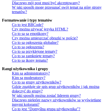
Dlaczego mój post musi być akceptowany?
W jaki sposób mogę przesunąć swój temat na górę strony
tematów?
Formatowanie i typy tematów
Co to jest BBCode?
Czy można używać języka HTML?
Co to są są emotikony?
Czy można umieszczać obrazki w poście?
Co to są ogłoszenia globalne?
Co to są ogłoszenia?
Co to są przyklejone tematy?
Co to są zamknięte tematy?
Co to są ikony tematu?
Rangi użytkownika i grupy
Kim są administratorzy?
Kim są moderatorzy?
Co to są grupy użytkowników?
Gdzie znajduje się spis grup użytkowników i jak można
dołączyć do grupy?
W jaki sposób można zostać liderem grupy?
Dlaczego niektóre nazwy użytkowników są wyświetlane
innymi kolorami?
Co to jest “Domyślna grupa użytkownika”?