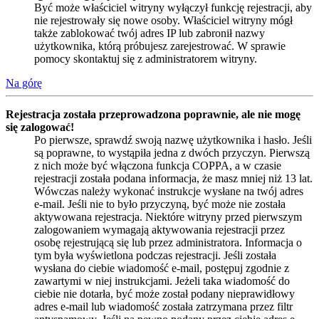
Być może właściciel witryny wyłączył funkcję rejestracji, aby
nie rejestrowały się nowe osoby. Właściciel witryny mógł
także zablokować twój adres IP lub zabronił nazwy
użytkownika, którą próbujesz zarejestrować. W sprawie
pomocy skontaktuj się z administratorem witryny.
Na górę
Rejestracja została przeprowadzona poprawnie, ale nie mogę
się zalogować!
Po pierwsze, sprawdź swoją nazwę użytkownika i hasło. Jeśli
są poprawne, to wystąpiła jedna z dwóch przyczyn. Pierwszą
z nich może być włączona funkcja COPPA, a w czasie
rejestracji została podana informacja, że masz mniej niż 13 lat.
Wówczas należy wykonać instrukcje wysłane na twój adres
e-mail. Jeśli nie to było przyczyną, być może nie została
aktywowana rejestracja. Niektóre witryny przed pierwszym
zalogowaniem wymagają aktywowania rejestracji przez
osobę rejestrującą się lub przez administratora. Informacja o
tym była wyświetlona podczas rejestracji. Jeśli została
wysłana do ciebie wiadomość e-mail, postępuj zgodnie z
zawartymi w niej instrukcjami. Jeżeli taka wiadomość do
ciebie nie dotarła, być może został podany nieprawidłowy
adres e-mail lub wiadomość została zatrzymana przez filtr