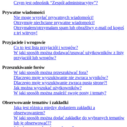
Czym jest odnośnik “Zespół administracyjny”?
Prywatne wiadomości
Nie mogę wysyłać prywatnych wiadomości!
Otrzymuję niechciane prywatne wiadomości!
Otrzymałem/otrzymałam spam lub obraźliwy e-mail od kogoś
z tej witryny!
Przyjaciele i wrogowie
Co to jest lista przyjaciół i wrogów?
W jaki sposób można dodawać/usuwać użytkowników z listy
przyjaciół lub wrogów?
Przeszukiwanie forów
W jaki sposób można przeszukiwać fora?
Dlaczego moje wyszukiwanie nie zwraca wyników?
Dlaczego moje wyszukiwanie zwraca pustą stronę?!
Jak można wyszukać użytkowników?
W jaki sposób można znaleźć swoje posty i tematy?
Obserwowanie tematów i zakładki
Jaka jest różnica między dodaniem zakładki a
obserwowaniem?
W jaki sposób można dodać zakładkę do wybranych tematów
lub je obserwować??