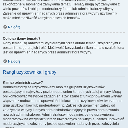
zakończone w momencie zamykania tematu. Tematy mogą być zamykane z
wielu powodów i robią to moderatorzy forum lub administratorzy witryny.
Zależnie od uprawnień nadanych przez administratora witryny użytkownik
może mieć możliwość zamykania swoich tematów.
Na górę
Co to są ikony tematu?
Ikony tematu są obrazkami wybieranymi przez autora tematu skojarzonymi z
postami – sugerują ich treść. Możliwość korzystania z ikon tematu uzależniona
jest od uprawnień nadanych przez administratora witryny.
Na górę
Rangi użytkownika i grupy
Kim są administratorzy?
Administratorzy są użytkownikami albo też grupami użytkowników
posiadającymi najwyższy poziom uprawnień kontrolnych całej witryny. Mogą
oni kontrolować wszystkie zagadnienia związane z funkcjonowaniem witryny
włącznie z nadawaniem uprawnień, blokowaniem użytkowników, tworzeniem
grup użytkowników lub moderatorów itp. Zakres ich uprawnień zależy od
założyciela witryny i innych administratorów mających prawo nominowania
nowych administratorów. Administratorzy mogą mieć pełne uprawnienia
moderatorów na wszystkich forach utworzonych na witrynie. Zakres uprawnień
moderacyjnych uzależniony jest od uprawnień nadanych przez założyciela