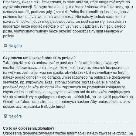
Emotikony, zwane też uśmieszkami, to małe obrazki, które mogą być użyte do
wyrażania emocji. Do wyrażania emocji można też stosować krótkie kody, np. :)
oznacza radość, podczas gdy :( smutek. Pełna lista emotikon jest dostępna z
poziomu formularza tworzenia wiadomości. Nie należy jednak nadmiernie
używać emotikon, gdyż mogą spowodować, że post stanie się nieczytelny i
moderator może podjąć decyzję o ich usunięciu bądź też usunięciu całego
posta. Administrator witryny może określić dopuszczalny limit emotikon w
poście.
Na górę
Czy można umieszczać obrazki w poście?
Tak, obrazki można umieszczać w postach. Jeśli administrator włączył
możliwość zamieszczania załączników, można wgrać obrazek bezpośrednio
na witrynę. Jeśli ta funkcja nie działa, aby obrazek był wyświetlany na forum,
należy podać odnośnik do obrazka umieszczonego na publicznie dostępnym
serwerze, np. http://www.jakas_strona.com/moj_obrazek.gif. Nie można
podawać odnośników do obrazków zapisanych na prywatnym komputerze,
chyba że jest publicznie dostępnym serwerem ani do obrazków znajdujących
się na stronach wymagających autoryzacji, takich jak, np. skrzynki pocztowe na
Gmail lub Yahoo! oraz stronach chronionych hasłem. Aby umieścić obrazek w
poście, użyj znacznika BBCode
[img]
.
Na górę
Co to są ogłoszenia globalne?
Ogłoszenia globalne zawierają ważne informacje i należy zawsze je czytać. Są