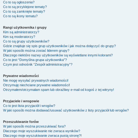
Co to są ogłoszenia?
Co to są przyklejone tematy?
Co to są zamknięte tematy?
Co to są ikony tematu?
Rangi użytkownika i grupy
Kim są administratorzy?
Kim są moderatorzy?
Co to są grupy użytkowników?
Gdzie znajduje się spis grup użytkowników i jak można dołączyć do grupy?
W jaki sposób można zostać liderem grupy?
Dlaczego niektóre nazwy użytkowników są wyświetlane innymi kolorami?
Co to jest “Domyślna grupa użytkownika”?
Czym jest odnośnik “Zespół administracyjny”?
Prywatne wiadomości
Nie mogę wysyłać prywatnych wiadomości!
Otrzymuję niechciane prywatne wiadomości!
Otrzymałem/otrzymałam spam lub obraźliwy e-mail od kogoś z tej witryny!
Przyjaciele i wrogowie
Co to jest lista przyjaciół i wrogów?
W jaki sposób można dodawać/usuwać użytkowników z listy przyjaciół lub wrogów?
Przeszukiwanie forów
W jaki sposób można przeszukiwać fora?
Dlaczego moje wyszukiwanie nie zwraca wyników?
Dlaczego moje wyszukiwanie zwraca pustą stronę?!