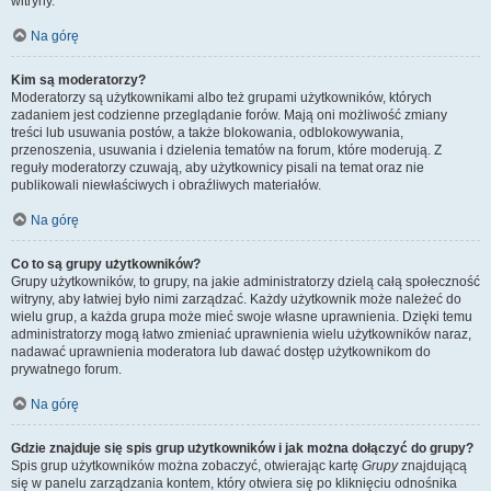
witryny.
Na górę
Kim są moderatorzy?
Moderatorzy są użytkownikami albo też grupami użytkowników, których
zadaniem jest codzienne przeglądanie forów. Mają oni możliwość zmiany
treści lub usuwania postów, a także blokowania, odblokowywania,
przenoszenia, usuwania i dzielenia tematów na forum, które moderują. Z
reguły moderatorzy czuwają, aby użytkownicy pisali na temat oraz nie
publikowali niewłaściwych i obraźliwych materiałów.
Na górę
Co to są grupy użytkowników?
Grupy użytkowników, to grupy, na jakie administratorzy dzielą całą społeczność
witryny, aby łatwiej było nimi zarządzać. Każdy użytkownik może należeć do
wielu grup, a każda grupa może mieć swoje własne uprawnienia. Dzięki temu
administratorzy mogą łatwo zmieniać uprawnienia wielu użytkowników naraz,
nadawać uprawnienia moderatora lub dawać dostęp użytkownikom do
prywatnego forum.
Na górę
Gdzie znajduje się spis grup użytkowników i jak można dołączyć do grupy?
Spis grup użytkowników można zobaczyć, otwierając kartę
Grupy
znajdującą
się w panelu zarządzania kontem, który otwiera się po kliknięciu odnośnika