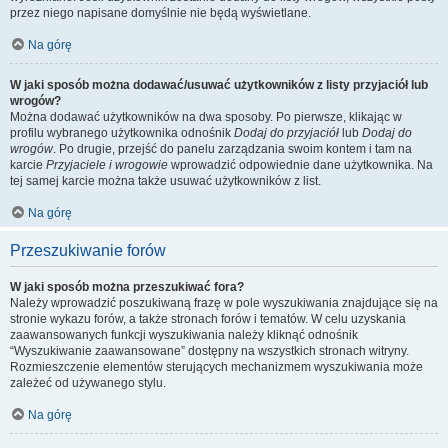
przez niego napisane domyślnie nie będą wyświetlane.
Na górę
W jaki sposób można dodawać/usuwać użytkowników z listy przyjaciół lub
wrogów?
Można dodawać użytkowników na dwa sposoby. Po pierwsze, klikając w
profilu wybranego użytkownika odnośnik
Dodaj do przyjaciół
lub
Dodaj do
wrogów
. Po drugie, przejść do panelu zarządzania swoim kontem i tam na
karcie
Przyjaciele i wrogowie
wprowadzić odpowiednie dane użytkownika. Na
tej samej karcie można także usuwać użytkowników z list.
Na górę
Przeszukiwanie forów
W jaki sposób można przeszukiwać fora?
Należy wprowadzić poszukiwaną frazę w pole wyszukiwania znajdujące się na
stronie wykazu forów, a także stronach forów i tematów. W celu uzyskania
zaawansowanych funkcji wyszukiwania należy kliknąć odnośnik
“Wyszukiwanie zaawansowane” dostępny na wszystkich stronach witryny.
Rozmieszczenie elementów sterujących mechanizmem wyszukiwania może
zależeć od używanego stylu.
Na górę