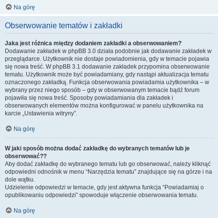
Na górę
Obserwowanie tematów i zakładki
Jaka jest różnica między dodaniem zakładki a obserwowaniem?
Dodawanie zakładek w phpBB 3.0 działa podobnie jak dodawanie zakładek w
przeglądarce. Użytkownik nie dostaje powiadomienia, gdy w temacie pojawia
się nowa treść. W phpBB 3.1 dodawanie zakładek przypomina obserwowanie
tematu. Użytkownik może być powiadamiany, gdy nastąpi aktualizacja tematu
oznaczonego zakładką. Funkcja obserwowania powiadamia użytkownika – w
wybrany przez niego sposób – gdy w obserwowanym temacie bądź forum
pojawiła się nowa treść. Sposoby powiadamiania dla zakładek i
obserwowanych elementów można konfigurować w panelu użytkownika na
karcie „Ustawienia witryny”.
Na górę
W jaki sposób można dodać zakładkę do wybranych tematów lub je
obserwować??
Aby dodać zakładkę do wybranego tematu lub go obserwować, należy kliknąć
odpowiedni odnośnik w menu “Narzędzia tematu” znajdujące się na górze i na
dole wątku.
Udzielenie odpowiedzi w temacie, gdy jest aktywna funkcja “Powiadamiaj o
opublikowaniu odpowiedzi” spowoduje włączenie obserwowania tematu.
Na górę