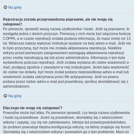
Na górę
Rejestracja została przeprowadzona poprawnie, ale nie mogę się
zalogować!
Po pierwsze, sprawdź swoją nazwę użytkownika i hasło. Jeśli są poprawne, to
wystąpiła jedna z dwóch przyczyn. Pierwszą z nich może być włączona funkcja
COPPA, a w czasie rejestracji została podana informacja, że masz mniej niż 13
lat. Wówczas należy wykonać instrukcje wysłane na twój adres e-mail. Jeśli nie
to było przyczyną, być może nie została aktywowana rejestracja. Niektóre
witryny przed pierwszym zalogowaniem wymagają aktywowania rejestracji
przez osobę rejestrującą się lub przez administratora. Informacja o tym była
wyświetlona podczas rejestracji. Jeśli została wysłana do ciebie wiadomość e-
mail, postępuj zgodnie z zawartymi w niej instrukcjami. Jeżeli taka wiadomość
do ciebie nie dotarła, być może został podany nieprawidłowy adres e-mail lub
wiadomość została zatrzymana przez filtr antyspamowy. Jeśli na pewno
podany przez ciebie adres e-mail jest prawidłowy, spróbuj skontaktować się z
administratorem.
Na górę
Dlaczego nie mogę się zalogować?
Powodów może być kilka. Po pierwsze sprawdź, czy twoja nazwa użytkownika
i hasło są prawidłowe. Jeżeli są prawidłowe, skontaktuj się z właścicielem
witryny i zapytaj, czy cię nie zablokowano. Istnieje też prawdopodobieństwo,
że problem powoduje błędna konfiguracja witryny, na której znajduje się forum.
Skontaktuj się z właścicielem witryny i powiadom go o tym problemie. Musi on