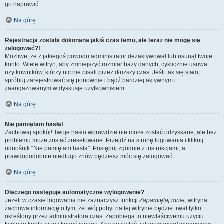
go naprawić.
Na górę
Rejestracja została dokonana jakiś czas temu, ale teraz nie mogę się
zalogować?!
Możliwe, że z jakiegoś powodu administrator dezaktywował lub usunął twoje
konto. Wiele witryn, aby zmniejszyć rozmiar bazy danych, cyklicznie usuwa
użytkowników, którzy nic nie pisali przez dłuższy czas. Jeśli tak się stało,
spróbuj zarejestrować się ponownie i bądź bardziej aktywnym i
zaangażowanym w dyskusje użytkownikiem.
Na górę
Nie pamiętam hasła!
Zachowaj spokój! Twoje hasło wprawdzie nie może zostać odzyskane, ale bez
problemu może zostać zresetowane. Przejdź na stronę logowania i kliknij
odnośnik “Nie pamiętam hasła”. Postępuj zgodnie z instrukcjami, a
prawdopodobnie niedługo znów będziesz móc się zalogować.
Na górę
Dlaczego następuje automatyczne wylogowanie?
Jeżeli w czasie logowania nie zaznaczysz funkcji
Zapamiętaj mnie
, witryna
zachowa informację o tym, że twój pobyt na tej witrynie będzie trwał tylko
określony przez administratora czas. Zapobiega to niewłaściwemu użyciu