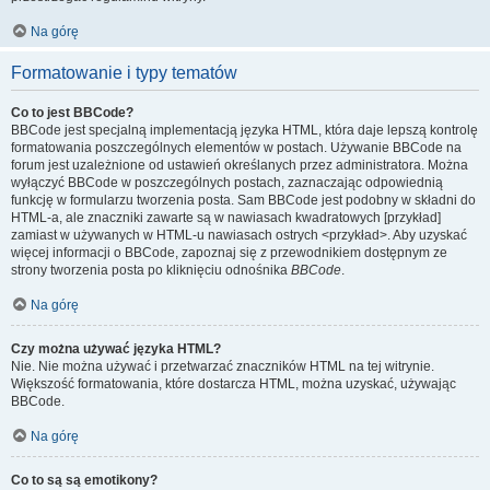
Na górę
Formatowanie i typy tematów
Co to jest BBCode?
BBCode jest specjalną implementacją języka HTML, która daje lepszą kontrolę
formatowania poszczególnych elementów w postach. Używanie BBCode na
forum jest uzależnione od ustawień określanych przez administratora. Można
wyłączyć BBCode w poszczególnych postach, zaznaczając odpowiednią
funkcję w formularzu tworzenia posta. Sam BBCode jest podobny w składni do
HTML-a, ale znaczniki zawarte są w nawiasach kwadratowych [przykład]
zamiast w używanych w HTML-u nawiasach ostrych <przykład>. Aby uzyskać
więcej informacji o BBCode, zapoznaj się z przewodnikiem dostępnym ze
strony tworzenia posta po kliknięciu odnośnika
BBCode
.
Na górę
Czy można używać języka HTML?
Nie. Nie można używać i przetwarzać znaczników HTML na tej witrynie.
Większość formatowania, które dostarcza HTML, można uzyskać, używając
BBCode.
Na górę
Co to są są emotikony?