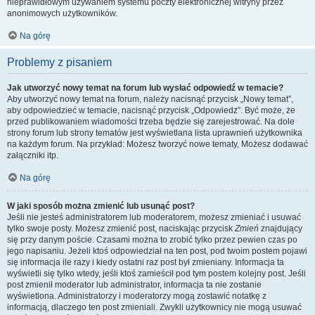
nieprawidłowym używaniem systemu poczty elektronicznej witryny przez
anonimowych użytkowników.
Na górę
Problemy z pisaniem
Jak utworzyć nowy temat na forum lub wysłać odpowiedź w temacie?
Aby utworzyć nowy temat na forum, należy nacisnąć przycisk „Nowy temat”,
aby odpowiedzieć w temacie, nacisnąć przycisk „Odpowiedz”. Być może, że
przed publikowaniem wiadomości trzeba będzie się zarejestrować. Na dole
strony forum lub strony tematów jest wyświetlana lista uprawnień użytkownika
na każdym forum. Na przykład: Możesz tworzyć nowe tematy, Możesz dodawać
załączniki itp.
Na górę
W jaki sposób można zmienić lub usunąć post?
Jeśli nie jesteś administratorem lub moderatorem, możesz zmieniać i usuwać
tylko swoje posty. Możesz zmienić post, naciskając przycisk
Zmień
znajdujący
się przy danym poście. Czasami można to zrobić tylko przez pewien czas po
jego napisaniu. Jeżeli ktoś odpowiedział na ten post, pod twoim postem pojawi
się informacja ile razy i kiedy ostatni raz post był zmieniany. Informacja ta
wyświetli się tylko wtedy, jeśli ktoś zamieścił pod tym postem kolejny post. Jeśli
post zmienił moderator lub administrator, informacja ta nie zostanie
wyświetlona. Administratorzy i moderatorzy mogą zostawić notatkę z
informacją, dlaczego ten post zmieniali. Zwykli użytkownicy nie mogą usuwać