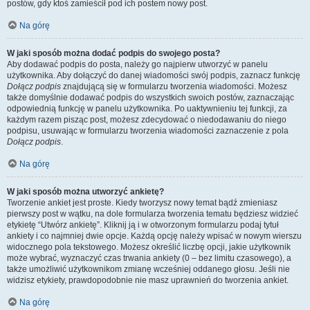
postów, gdy ktoś zamieścił pod ich postem nowy post.
Na górę
W jaki sposób można dodać podpis do swojego posta?
Aby dodawać podpis do posta, należy go najpierw utworzyć w panelu
użytkownika. Aby dołączyć do danej wiadomości swój podpis, zaznacz funkcję
Dołącz podpis
znajdującą się w formularzu tworzenia wiadomości. Możesz
także domyślnie dodawać podpis do wszystkich swoich postów, zaznaczając
odpowiednią funkcję w panelu użytkownika. Po uaktywnieniu tej funkcji, za
każdym razem pisząc post, możesz zdecydować o niedodawaniu do niego
podpisu, usuwając w formularzu tworzenia wiadomości zaznaczenie z pola
Dołącz podpis
.
Na górę
W jaki sposób można utworzyć ankietę?
Tworzenie ankiet jest proste. Kiedy tworzysz nowy temat bądź zmieniasz
pierwszy post w wątku, na dole formularza tworzenia tematu będziesz widzieć
etykietę “Utwórz ankietę”. Kliknij ją i w otworzonym formularzu podaj tytuł
ankiety i co najmniej dwie opcje. Każdą opcję należy wpisać w nowym wierszu
widocznego pola tekstowego. Możesz określić liczbę opcji, jakie użytkownik
może wybrać, wyznaczyć czas trwania ankiety (0 – bez limitu czasowego), a
także umożliwić użytkownikom zmianę wcześniej oddanego głosu. Jeśli nie
widzisz etykiety, prawdopodobnie nie masz uprawnień do tworzenia ankiet.
Na górę