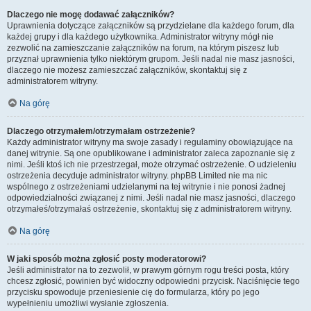
Dlaczego nie mogę dodawać załączników?
Uprawnienia dotyczące załączników są przydzielane dla każdego forum, dla
każdej grupy i dla każdego użytkownika. Administrator witryny mógł nie
zezwolić na zamieszczanie załączników na forum, na którym piszesz lub
przyznał uprawnienia tylko niektórym grupom. Jeśli nadal nie masz jasności,
dlaczego nie możesz zamieszczać załączników, skontaktuj się z
administratorem witryny.
Na górę
Dlaczego otrzymałem/otrzymałam ostrzeżenie?
Każdy administrator witryny ma swoje zasady i regulaminy obowiązujące na
danej witrynie. Są one opublikowane i administrator zaleca zapoznanie się z
nimi. Jeśli ktoś ich nie przestrzegał, może otrzymać ostrzeżenie. O udzieleniu
ostrzeżenia decyduje administrator witryny. phpBB Limited nie ma nic
wspólnego z ostrzeżeniami udzielanymi na tej witrynie i nie ponosi żadnej
odpowiedzialności związanej z nimi. Jeśli nadal nie masz jasności, dlaczego
otrzymałeś/otrzymałaś ostrzeżenie, skontaktuj się z administratorem witryny.
Na górę
W jaki sposób można zgłosić posty moderatorowi?
Jeśli administrator na to zezwolił, w prawym górnym rogu treści posta, który
chcesz zgłosić, powinien być widoczny odpowiedni przycisk. Naciśnięcie tego
przycisku spowoduje przeniesienie cię do formularza, który po jego
wypełnieniu umożliwi wysłanie zgłoszenia.