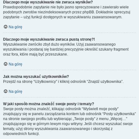
Dlaczego moje wyszukiwanie nie zwraca wyników?
Prawdopodobnie zapytanie nie było jasno sprecyzowane i zawierało wiele
podobnych zwrotów niezindeksowanych przez phpBB. Dokładnie sprecyzuj
zapytanie – użyj funkcji dostępnych w wyszukiwaniu zaawansowanym.
Na górę
Dlaczego moje wyszukiwanie zwraca pustą stronę?!
Wyszukiwanie zwróciło zbyt dużo wyników. Użyj zaawansowanego
wyszukiwania i postaraj się bardziej precyzyjnie określić szukany fragment
oraz fora, które mają być przeszukane.
Na górę
Jak można wyszukać użytkowników?
Przejdź na stronę “Użytkownicy” i kliknij odnośnik “Znajdź użytkownika”.
Na górę
W jaki sposób można znaleźć swoje posty i tematy?
Swoje posty można znaleźć, klikając odnośnik “Wyświetl moje posty”
znajdujący się w panelu zarządzania kontem lub odnośnik “Posty użytkownika”
na stronie swojego profilu lub wybierając „Twoje posty” z menu „Więcej…”
znajdującego się w górnym lewym rogu witryny. Jeśli chcesz wyszukać swoje
tematy, użyj strony wyszukiwania zaawansowanego i skorzystaj z
odpowiednich funkcji.