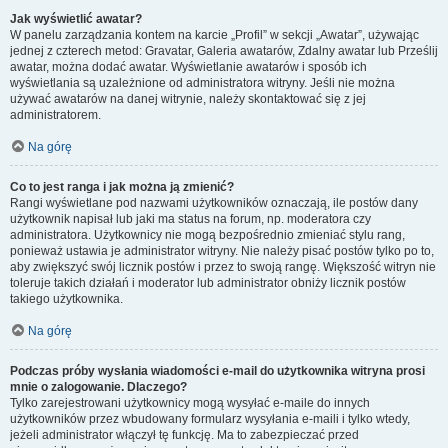
Jak wyświetlić awatar?
W panelu zarządzania kontem na karcie „Profil” w sekcji „Awatar”, używając
jednej z czterech metod: Gravatar, Galeria awatarów, Zdalny awatar lub Prześlij
awatar, można dodać awatar. Wyświetlanie awatarów i sposób ich
wyświetlania są uzależnione od administratora witryny. Jeśli nie można
używać awatarów na danej witrynie, należy skontaktować się z jej
administratorem.
Na górę
Co to jest ranga i jak można ją zmienić?
Rangi wyświetlane pod nazwami użytkowników oznaczają, ile postów dany
użytkownik napisał lub jaki ma status na forum, np. moderatora czy
administratora. Użytkownicy nie mogą bezpośrednio zmieniać stylu rang,
ponieważ ustawia je administrator witryny. Nie należy pisać postów tylko po to,
aby zwiększyć swój licznik postów i przez to swoją rangę. Większość witryn nie
toleruje takich działań i moderator lub administrator obniży licznik postów
takiego użytkownika.
Na górę
Podczas próby wysłania wiadomości e-mail do użytkownika witryna prosi
mnie o zalogowanie. Dlaczego?
Tylko zarejestrowani użytkownicy mogą wysyłać e-maile do innych
użytkowników przez wbudowany formularz wysyłania e-maili i tylko wtedy,
jeżeli administrator włączył tę funkcję. Ma to zabezpieczać przed