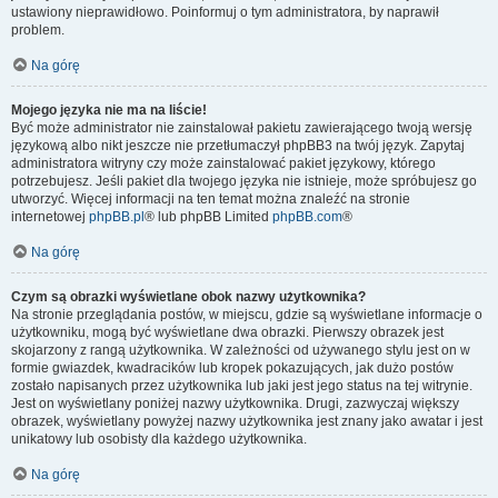
ustawiony nieprawidłowo. Poinformuj o tym administratora, by naprawił
problem.
Na górę
Mojego języka nie ma na liście!
Być może administrator nie zainstalował pakietu zawierającego twoją wersję
językową albo nikt jeszcze nie przetłumaczył phpBB3 na twój język. Zapytaj
administratora witryny czy może zainstalować pakiet językowy, którego
potrzebujesz. Jeśli pakiet dla twojego języka nie istnieje, może spróbujesz go
utworzyć. Więcej informacji na ten temat można znaleźć na stronie
internetowej
phpBB.pl
® lub phpBB Limited
phpBB.com
®
Na górę
Czym są obrazki wyświetlane obok nazwy użytkownika?
Na stronie przeglądania postów, w miejscu, gdzie są wyświetlane informacje o
użytkowniku, mogą być wyświetlane dwa obrazki. Pierwszy obrazek jest
skojarzony z rangą użytkownika. W zależności od używanego stylu jest on w
formie gwiazdek, kwadracików lub kropek pokazujących, jak dużo postów
zostało napisanych przez użytkownika lub jaki jest jego status na tej witrynie.
Jest on wyświetlany poniżej nazwy użytkownika. Drugi, zazwyczaj większy
obrazek, wyświetlany powyżej nazwy użytkownika jest znany jako awatar i jest
unikatowy lub osobisty dla każdego użytkownika.
Na górę