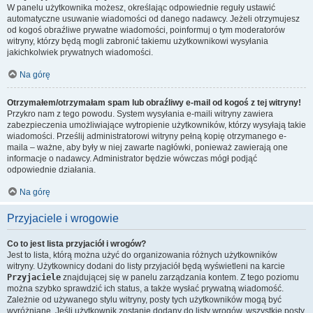
W panelu użytkownika możesz, określając odpowiednie reguły ustawić
automatyczne usuwanie wiadomości od danego nadawcy. Jeżeli otrzymujesz
od kogoś obraźliwe prywatne wiadomości, poinformuj o tym moderatorów
witryny, którzy będą mogli zabronić takiemu użytkownikowi wysyłania
jakichkolwiek prywatnych wiadomości.
Na górę
Otrzymałem/otrzymałam spam lub obraźliwy e-mail od kogoś z tej witryny!
Przykro nam z tego powodu. System wysyłania e-maili witryny zawiera
zabezpieczenia umożliwiające wytropienie użytkowników, którzy wysyłają takie
wiadomości. Prześlij administratorowi witryny pełną kopię otrzymanego e-
maila – ważne, aby były w niej zawarte nagłówki, ponieważ zawierają one
informacje o nadawcy. Administrator będzie wówczas mógł podjąć
odpowiednie działania.
Na górę
Przyjaciele i wrogowie
Co to jest lista przyjaciół i wrogów?
Jest to lista, którą można użyć do organizowania różnych użytkowników
witryny. Użytkownicy dodani do listy przyjaciół będą wyświetleni na karcie
Przyjaciele
znajdującej się w panelu zarządzania kontem. Z tego poziomu
można szybko sprawdzić ich status, a także wysłać prywatną wiadomość.
Zależnie od używanego stylu witryny, posty tych użytkowników mogą być
wyróżniane. Jeśli użytkownik zostanie dodany do listy wrogów, wszystkie posty