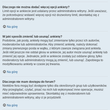
Dlaczego nie można dodać więcej opcji ankiety?
Limit opcji w ankiecie jest ustalany przez administratora witryny. Jeśli uważasz,
że potrzebujesz wstawić więcej opcji niż dozwolony limit, skontaktuj się z
administratorem witryny.
Na górę
W jaki sposób zmienić lub usunąć ankietę?
Podobnie, jak posty, ankiety mogą być zmieniane tylko przez ich autorów,
moderatorów lub administratorów. Aby zmienić ankietę, należy dokonać
zmiany pierwszego posta w wątku, z którym zawsze związana jest ankieta.
Jeśli nikt jeszcze nie oddał głosu w ankiecie, jej autor może usunąć ankietę lub
zmienić jej opcje. Jednakże, jeśli w ankiecie zostały już oddane głosy, tylko
moderatorzy lub administratorzy mogą ją zmienić, lub usunąć. Zapobiega to
modyfikowaniu ankiety w czasie jej trwania.
Na górę
Dlaczego nie mam dostępu do forum?
Niektóre fora mogą być dostępne tylko dla określonych grup lub użytkowników.
Aby przeglądać, czytać, pisać na nich lub wykonywać inne operacje, musisz
mieć odpowiednie uprawnienia. Skontaktuj się z moderatorem lub
administratorem witryny, aby ci je przydzielił.
Na górę