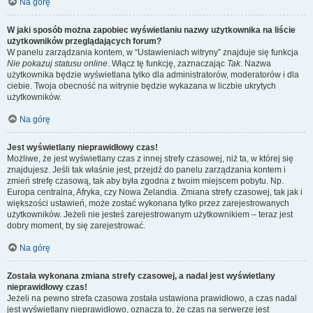
Na górę
W jaki sposób można zapobiec wyświetlaniu nazwy użytkownika na liście
użytkowników przeglądających forum?
W panelu zarządzania kontem, w “Ustawieniach witryny” znajduje się funkcja
Nie pokazuj statusu online
. Włącz tę funkcję, zaznaczając
Tak
. Nazwa
użytkownika będzie wyświetlana tylko dla administratorów, moderatorów i dla
ciebie. Twoja obecność na witrynie będzie wykazana w liczbie ukrytych
użytkowników.
Na górę
Jest wyświetlany nieprawidłowy czas!
Możliwe, że jest wyświetlany czas z innej strefy czasowej, niż ta, w której się
znajdujesz. Jeśli tak właśnie jest, przejdź do panelu zarządzania kontem i
zmień strefę czasową, tak aby była zgodna z twoim miejscem pobytu. Np.
Europa centralna, Afryka, czy Nowa Zelandia. Zmiana strefy czasowej, tak jak i
większości ustawień, może zostać wykonana tylko przez zarejestrowanych
użytkowników. Jeżeli nie jesteś zarejestrowanym użytkownikiem – teraz jest
dobry moment, by się zarejestrować.
Na górę
Została wykonana zmiana strefy czasowej, a nadal jest wyświetlany
nieprawidłowy czas!
Jeżeli na pewno strefa czasowa została ustawiona prawidłowo, a czas nadal
jest wyświetlany nieprawidłowo, oznacza to, że czas na serwerze jest