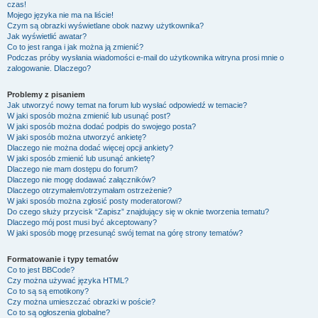
czas!
Mojego języka nie ma na liście!
Czym są obrazki wyświetlane obok nazwy użytkownika?
Jak wyświetlić awatar?
Co to jest ranga i jak można ją zmienić?
Podczas próby wysłania wiadomości e-mail do użytkownika witryna prosi mnie o
zalogowanie. Dlaczego?
Problemy z pisaniem
Jak utworzyć nowy temat na forum lub wysłać odpowiedź w temacie?
W jaki sposób można zmienić lub usunąć post?
W jaki sposób można dodać podpis do swojego posta?
W jaki sposób można utworzyć ankietę?
Dlaczego nie można dodać więcej opcji ankiety?
W jaki sposób zmienić lub usunąć ankietę?
Dlaczego nie mam dostępu do forum?
Dlaczego nie mogę dodawać załączników?
Dlaczego otrzymałem/otrzymałam ostrzeżenie?
W jaki sposób można zgłosić posty moderatorowi?
Do czego służy przycisk “Zapisz” znajdujący się w oknie tworzenia tematu?
Dlaczego mój post musi być akceptowany?
W jaki sposób mogę przesunąć swój temat na górę strony tematów?
Formatowanie i typy tematów
Co to jest BBCode?
Czy można używać języka HTML?
Co to są są emotikony?
Czy można umieszczać obrazki w poście?
Co to są ogłoszenia globalne?