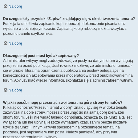
Na górę
Do czego służy przycisk “Zapisz” znajdujący się w oknie tworzenia tematu?
Funkcja ta umożliwia zapisanie kopii roboczej i dokończenie pisania oraz
wysłanie w późniejszym czasie. Zapisaną kopię roboczą można wczytać z
poziomu panelu użytkownika.
Na górę
Dlaczego mój post musi być akceptowany?
Administrator witryny mógł zadecydować, że posty na danym forum wymagają
przejrzenia przed publikacją. Jest również możliwe, że administrator umieścił
cię w grupie, która ma ograniczenia publikowania postów polegające na
konieczności ich akceptowania przez moderatorów przed opublikowaniem na
forum. Aby uzyskać więcej informacji, skontaktuj się z administratorem witryny.
Na górę
W jaki sposób mogę przesunąć swój temat na górę strony tematów?
Klikając odnośnik “Przesuń temat w górę”, znajdujący się w widoku tematu
zazwyczaj na dole strony, możesz przesunąć go na samą górę pierwszej
strony forum. Jeśli nie widać takiego odnośnika, oznacza to, że funkcja ta jest
wyłączona lub nie upłynął jeszcze wymagany czas, zanim będzie możliwe
użycie tej funkcji. Innym, łatwym sposobem na przesunięcie tematu na
początek, jest napisanie w nim posta. Należy pamiętać, aby przy tym
przestrzegać regulaminu witryny.