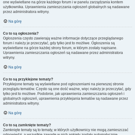
one wyświetlane na górze każdego forum i w panelu zarządzania kontem
użytkownika. Uprawnienia zamieszczania ogłoszeń globalnych są nadawane
przez administratora witryny.
Na górę
Co to są ogłoszenia?
Ogłoszenia często zawierają ważne informacje dotyczące przeglądanego
forum i należy je przeczytać, gdy tylko jest to możliwe. Ogłoszenia są
wyświetlane na górze każdej strony forum, w którym zostały napisane.
Uprawnienia zamieszczania ogłoszeń są nadawane przez administratora
witryny.
Na górę
Co to są przyklejone tematy?
Przyklejone tematy są wyświetlane pod ogłoszeniami na pierwszej stronie
przeglądu tematów. Często są one dość ważne, więc należy je przeczytać, gdy
tylko jest to możliwe. Podobnie, jak uprawnienia zamieszczania ogłoszeń i
globalnych ogłoszeń, uprawnienia przyklejania tematów są nadawane przez
administratora witryny.
Na górę
Co to są zamknięte tematy?
Zamknięte tematy są to tematy, w których użytkownicy nie mogą zamieszczać
odpowiedzi, a wszystkie zawarte w nich ankiety zostały automatycznie