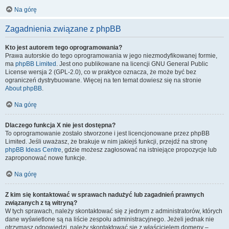
Na górę
Zagadnienia związane z phpBB
Kto jest autorem tego oprogramowania?
Prawa autorskie do tego oprogramowania w jego niezmodyfikowanej formie,
ma
phpBB Limited
. Jest ono publikowane na licencji GNU General Public
License wersja 2 (GPL-2.0), co w praktyce oznacza, że może być bez
ograniczeń dystrybuowane. Więcej na ten temat dowiesz się na stronie
About phpBB
.
Na górę
Dlaczego funkcja X nie jest dostępna?
To oprogramowanie zostało stworzone i jest licencjonowane przez phpBB
Limited. Jeśli uważasz, że brakuje w nim jakiejś funkcji, przejdź na stronę
phpBB Ideas Centre
, gdzie możesz zagłosować na istniejące propozycje lub
zaproponować nowe funkcje.
Na górę
Z kim się kontaktować w sprawach nadużyć lub zagadnień prawnych
związanych z tą witryną?
W tych sprawach, należy skontaktować się z jednym z administratorów, których
dane wyświetlone są na liście zespołu administracyjnego. Jeżeli jednak nie
otrzymasz odpowiedzi, należy skontaktować się z właścicielem domeny –