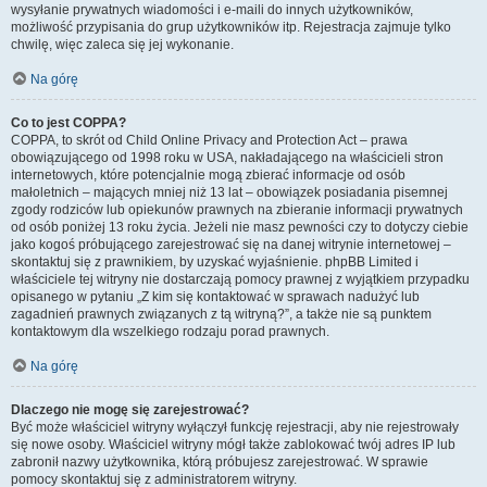
wysyłanie prywatnych wiadomości i e-maili do innych użytkowników,
możliwość przypisania do grup użytkowników itp. Rejestracja zajmuje tylko
chwilę, więc zaleca się jej wykonanie.
Na górę
Co to jest COPPA?
COPPA, to skrót od Child Online Privacy and Protection Act – prawa
obowiązującego od 1998 roku w USA, nakładającego na właścicieli stron
internetowych, które potencjalnie mogą zbierać informacje od osób
małoletnich – mających mniej niż 13 lat – obowiązek posiadania pisemnej
zgody rodziców lub opiekunów prawnych na zbieranie informacji prywatnych
od osób poniżej 13 roku życia. Jeżeli nie masz pewności czy to dotyczy ciebie
jako kogoś próbującego zarejestrować się na danej witrynie internetowej –
skontaktuj się z prawnikiem, by uzyskać wyjaśnienie. phpBB Limited i
właściciele tej witryny nie dostarczają pomocy prawnej z wyjątkiem przypadku
opisanego w pytaniu „Z kim się kontaktować w sprawach nadużyć lub
zagadnień prawnych związanych z tą witryną?”, a także nie są punktem
kontaktowym dla wszelkiego rodzaju porad prawnych.
Na górę
Dlaczego nie mogę się zarejestrować?
Być może właściciel witryny wyłączył funkcję rejestracji, aby nie rejestrowały
się nowe osoby. Właściciel witryny mógł także zablokować twój adres IP lub
zabronił nazwy użytkownika, którą próbujesz zarejestrować. W sprawie
pomocy skontaktuj się z administratorem witryny.