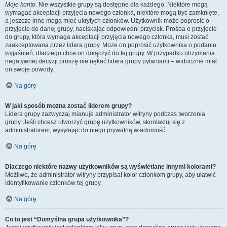
Moje konto
. Nie wszystkie grupy są dostępne dla każdego. Niektóre mogą
wymagać akceptacji przyjęcia nowego członka, niektóre mogą być zamknięte,
a jeszcze inne mogą mieć ukrytych członków. Użytkownik może poprosić o
przyjęcie do danej grupy, naciskając odpowiedni przycisk. Prośba o przyjęcie
do grupy, która wymaga akceptacji przyjęcia nowego członka, musi zostać
zaakceptowana przez lidera grupy. Może on poprosić użytkownika o podanie
wyjaśnień, dlaczego chce on dołączyć do tej grupy. W przypadku otrzymania
negatywnej decyzji proszę nie nękać lidera grupy pytaniami – widocznie miał
on swoje powody.
Na górę
W jaki sposób można zostać liderem grupy?
Lidera grupy zazwyczaj mianuje administrator witryny podczas tworzenia
grupy. Jeśli chcesz utworzyć grupę użytkowników, skontaktuj się z
administratorem, wysyłając do niego prywatną wiadomość.
Na górę
Dlaczego niektóre nazwy użytkowników są wyświetlane innymi kolorami?
Możliwe, że administrator witryny przypisał kolor członkom grupy, aby ułatwić
identyfikowanie członków tej grupy.
Na górę
Co to jest “Domyślna grupa użytkownika”?