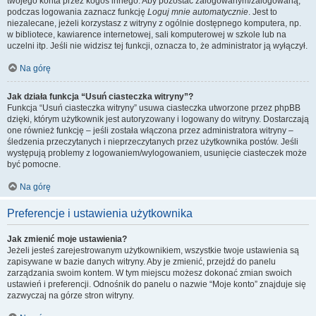
twojego konta przez kogoś innego. Aby pozostać zalogowanym/zalogowaną,
podczas logowania zaznacz funkcję
Loguj mnie automatycznie
. Jest to
niezalecane, jeżeli korzystasz z witryny z ogólnie dostępnego komputera, np.
w bibliotece, kawiarence internetowej, sali komputerowej w szkole lub na
uczelni itp. Jeśli nie widzisz tej funkcji, oznacza to, że administrator ją wyłączył.
Na górę
Jak działa funkcja “Usuń ciasteczka witryny”?
Funkcja “Usuń ciasteczka witryny” usuwa ciasteczka utworzone przez phpBB
dzięki, którym użytkownik jest autoryzowany i logowany do witryny. Dostarczają
one również funkcję – jeśli została włączona przez administratora witryny –
śledzenia przeczytanych i nieprzeczytanych przez użytkownika postów. Jeśli
występują problemy z logowaniem/wylogowaniem, usunięcie ciasteczek może
być pomocne.
Na górę
Preferencje i ustawienia użytkownika
Jak zmienić moje ustawienia?
Jeżeli jesteś zarejestrowanym użytkownikiem, wszystkie twoje ustawienia są
zapisywane w bazie danych witryny. Aby je zmienić, przejdź do panelu
zarządzania swoim kontem. W tym miejscu możesz dokonać zmian swoich
ustawień i preferencji. Odnośnik do panelu o nazwie “Moje konto” znajduje się
zazwyczaj na górze stron witryny.