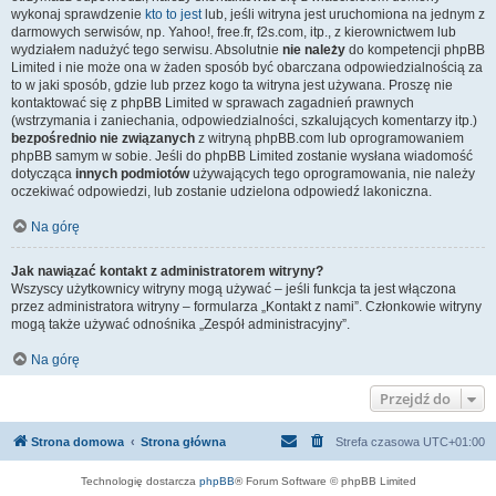
wykonaj sprawdzenie
kto to jest
lub, jeśli witryna jest uruchomiona na jednym z
darmowych serwisów, np. Yahoo!, free.fr, f2s.com, itp., z kierownictwem lub
wydziałem nadużyć tego serwisu. Absolutnie
nie należy
do kompetencji phpBB
Limited i nie może ona w żaden sposób być obarczana odpowiedzialnością za
to w jaki sposób, gdzie lub przez kogo ta witryna jest używana. Proszę nie
kontaktować się z phpBB Limited w sprawach zagadnień prawnych
(wstrzymania i zaniechania, odpowiedzialności, szkalujących komentarzy itp.)
bezpośrednio nie związanych
z witryną phpBB.com lub oprogramowaniem
phpBB samym w sobie. Jeśli do phpBB Limited zostanie wysłana wiadomość
dotycząca
innych podmiotów
używających tego oprogramowania, nie należy
oczekiwać odpowiedzi, lub zostanie udzielona odpowiedź lakoniczna.
Na górę
Jak nawiązać kontakt z administratorem witryny?
Wszyscy użytkownicy witryny mogą używać – jeśli funkcja ta jest włączona
przez administratora witryny – formularza „Kontakt z nami”. Członkowie witryny
mogą także używać odnośnika „Zespół administracyjny”.
Na górę
Przejdź do
Strona domowa
Strona główna
Strefa czasowa
UTC+01:00
Technologię dostarcza
phpBB
® Forum Software © phpBB Limited