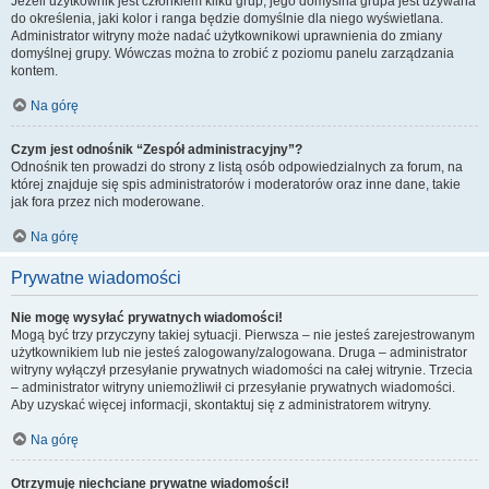
Jeżeli użytkownik jest członkiem kilku grup, jego domyślna grupa jest używana
do określenia, jaki kolor i ranga będzie domyślnie dla niego wyświetlana.
Administrator witryny może nadać użytkownikowi uprawnienia do zmiany
domyślnej grupy. Wówczas można to zrobić z poziomu panelu zarządzania
kontem.
Na górę
Czym jest odnośnik “Zespół administracyjny”?
Odnośnik ten prowadzi do strony z listą osób odpowiedzialnych za forum, na
której znajduje się spis administratorów i moderatorów oraz inne dane, takie
jak fora przez nich moderowane.
Na górę
Prywatne wiadomości
Nie mogę wysyłać prywatnych wiadomości!
Mogą być trzy przyczyny takiej sytuacji. Pierwsza – nie jesteś zarejestrowanym
użytkownikiem lub nie jesteś zalogowany/zalogowana. Druga – administrator
witryny wyłączył przesyłanie prywatnych wiadomości na całej witrynie. Trzecia
– administrator witryny uniemożliwił ci przesyłanie prywatnych wiadomości.
Aby uzyskać więcej informacji, skontaktuj się z administratorem witryny.
Na górę
Otrzymuję niechciane prywatne wiadomości!