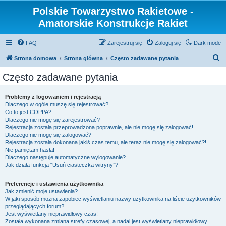
Polskie Towarzystwo Rakietowe -
Amatorskie Konstrukcje Rakiet
FAQ
Zarejestruj się
Zaloguj się
Dark mode
S
Strona domowa
Strona główna
Często zadawane pytania
z
Często zadawane pytania
u
k
Problemy z logowaniem i rejestracją
Dlaczego w ogóle muszę się rejestrować?
a
Co to jest COPPA?
j
Dlaczego nie mogę się zarejestrować?
Rejestracja została przeprowadzona poprawnie, ale nie mogę się zalogować!
Dlaczego nie mogę się zalogować?
Rejestracja została dokonana jakiś czas temu, ale teraz nie mogę się zalogować?!
Nie pamiętam hasła!
Dlaczego następuje automatyczne wylogowanie?
Jak działa funkcja “Usuń ciasteczka witryny”?
Preferencje i ustawienia użytkownika
Jak zmienić moje ustawienia?
W jaki sposób można zapobiec wyświetlaniu nazwy użytkownika na liście użytkowników
przeglądających forum?
Jest wyświetlany nieprawidłowy czas!
Została wykonana zmiana strefy czasowej, a nadal jest wyświetlany nieprawidłowy