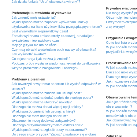
Jak działa funkcja “Usuń ciasteczka witryny”?
Prywatne wiadomo
Preferencje i ustawienia użytkownika
Nie mogę wysyłać p
Jak zmienić moje ustawienia?
Otrzymuję niechcian
W jaki sposób można zapobiec wyświetlaniu nazwy
Otrzymałem/otrzymał
użytkownika na liście użytkowników przeglądających forum?
z tej witryny!
Jest wyświetlany nieprawidłowy czas!
Została wykonana zmiana strefy czasowej, a nadal jest
Przyjaciele i wrogo
wyświetlany nieprawidłowy czas!
Co to jest lista przyj
Mojego języka nie ma na liście!
W jaki sposób możn
Czym są obrazki wyświetlane obok nazwy użytkownika?
przyjaciół lub wrogó
Jak wyświetlić awatar?
Co to jest ranga i jak można ją zmienić?
Przeszukiwanie fo
Podczas próby wysłania wiadomości e-mail do użytkownika
W jaki sposób możn
witryna prosi mnie o zalogowanie. Dlaczego?
Dlaczego moje wysz
Dlaczego moje wyszu
Problemy z pisaniem
Jak można wyszuka
Jak utworzyć nowy temat na forum lub wysłać odpowiedź w
W jaki sposób można
temacie?
W jaki sposób można zmienić lub usunąć post?
Obserwowanie tema
W jaki sposób można dodać podpis do swojego posta?
Jaka jest różnica mi
W jaki sposób można utworzyć ankietę?
obserwowaniem?
Dlaczego nie można dodać więcej opcji ankiety?
W jaki sposób możn
W jaki sposób zmienić lub usunąć ankietę?
tematów lub je obs
Dlaczego nie mam dostępu do forum?
Jak obserwować wy
Dlaczego nie mogę dodawać załączników?
W jaki sposób usuną
Dlaczego otrzymałem/otrzymałam ostrzeżenie?
W jaki sposób można zgłosić posty moderatorowi?
Do czego służy przycisk “Zapisz” znajdujący się w oknie
Załączniki