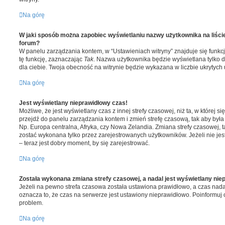
Na górę
W jaki sposób można zapobiec wyświetlaniu nazwy użytkownika na liśc
forum?
W panelu zarządzania kontem, w “Ustawieniach witryny” znajduje się funkc
tę funkcję, zaznaczając
Tak
. Nazwa użytkownika będzie wyświetlana tylko d
dla ciebie. Twoja obecność na witrynie będzie wykazana w liczbie ukrytych
Na górę
Jest wyświetlany nieprawidłowy czas!
Możliwe, że jest wyświetlany czas z innej strefy czasowej, niż ta, w której się
przejdź do panelu zarządzania kontem i zmień strefę czasową, tak aby był
Np. Europa centralna, Afryka, czy Nowa Zelandia. Zmiana strefy czasowej, t
zostać wykonana tylko przez zarejestrowanych użytkowników. Jeżeli nie j
– teraz jest dobry moment, by się zarejestrować.
Na górę
Została wykonana zmiana strefy czasowej, a nadal jest wyświetlany nie
Jeżeli na pewno strefa czasowa została ustawiona prawidłowo, a czas nada
oznacza to, że czas na serwerze jest ustawiony nieprawidłowo. Poinformuj o
problem.
Na górę