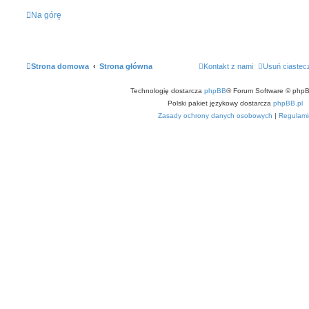
Na górę
Strona domowa
Strona główna
Kontakt z nami
Usuń ciastec
Technologię dostarcza
phpBB
® Forum Software © phpB
Polski pakiet językowy dostarcza
phpBB.pl
Zasady ochrony danych osobowych
|
Regulami