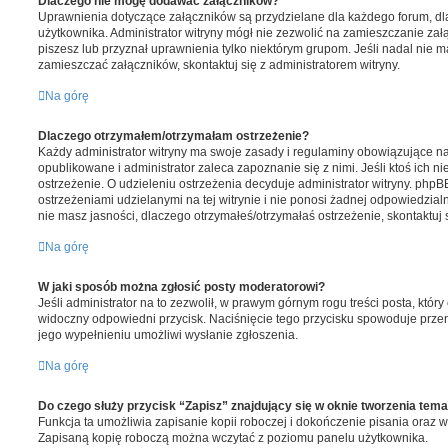
Dlaczego nie mogę dodawać załączników?
Uprawnienia dotyczące załączników są przydzielane dla każdego forum, dla
użytkownika. Administrator witryny mógł nie zezwolić na zamieszczanie zał
piszesz lub przyznał uprawnienia tylko niektórym grupom. Jeśli nadal nie 
zamieszczać załączników, skontaktuj się z administratorem witryny.
Na górę
Dlaczego otrzymałem/otrzymałam ostrzeżenie?
Każdy administrator witryny ma swoje zasady i regulaminy obowiązujące na
opublikowane i administrator zaleca zapoznanie się z nimi. Jeśli ktoś ich n
ostrzeżenie. O udzieleniu ostrzeżenia decyduje administrator witryny. php
ostrzeżeniami udzielanymi na tej witrynie i nie ponosi żadnej odpowiedzialn
nie masz jasności, dlaczego otrzymałeś/otrzymałaś ostrzeżenie, skontaktuj s
Na górę
W jaki sposób można zgłosić posty moderatorowi?
Jeśli administrator na to zezwolił, w prawym górnym rogu treści posta, który
widoczny odpowiedni przycisk. Naciśnięcie tego przycisku spowoduje przeni
jego wypełnieniu umożliwi wysłanie zgłoszenia.
Na górę
Do czego służy przycisk “Zapisz” znajdujący się w oknie tworzenia tem
Funkcja ta umożliwia zapisanie kopii roboczej i dokończenie pisania oraz 
Zapisaną kopię roboczą można wczytać z poziomu panelu użytkownika.