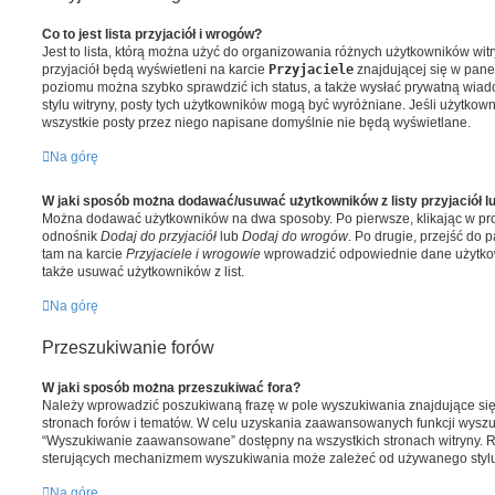
Co to jest lista przyjaciół i wrogów?
Jest to lista, którą można użyć do organizowania różnych użytkowników witr
przyjaciół będą wyświetleni na karcie
Przyjaciele
znajdującej się w pane
poziomu można szybko sprawdzić ich status, a także wysłać prywatną wia
stylu witryny, posty tych użytkowników mogą być wyróżniane. Jeśli użytkown
wszystkie posty przez niego napisane domyślnie nie będą wyświetlane.
Na górę
W jaki sposób można dodawać/usuwać użytkowników z listy przyjaciół 
Można dodawać użytkowników na dwa sposoby. Po pierwsze, klikając w pr
odnośnik
Dodaj do przyjaciół
lub
Dodaj do wrogów
. Po drugie, przejść do
tam na karcie
Przyjaciele i wrogowie
wprowadzić odpowiednie dane użytkow
także usuwać użytkowników z list.
Na górę
Przeszukiwanie forów
W jaki sposób można przeszukiwać fora?
Należy wprowadzić poszukiwaną frazę w pole wyszukiwania znajdujące się 
stronach forów i tematów. W celu uzyskania zaawansowanych funkcji wyszu
“Wyszukiwanie zaawansowane” dostępny na wszystkich stronach witryny.
sterujących mechanizmem wyszukiwania może zależeć od używanego stylu
Na górę