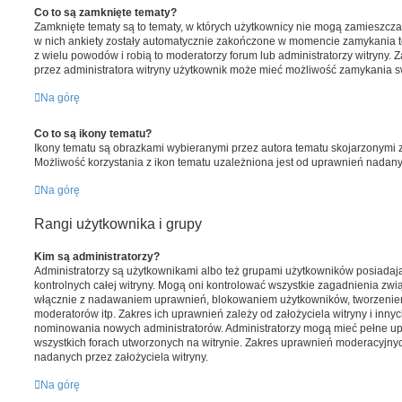
Co to są zamknięte tematy?
Zamknięte tematy są to tematy, w których użytkownicy nie mogą zamieszcza
w nich ankiety zostały automatycznie zakończone w momencie zamykania
z wielu powodów i robią to moderatorzy forum lub administratorzy witryny.
przez administratora witryny użytkownik może mieć możliwość zamykania 
Na górę
Co to są ikony tematu?
Ikony tematu są obrazkami wybieranymi przez autora tematu skojarzonymi z 
Możliwość korzystania z ikon tematu uzależniona jest od uprawnień nadanyc
Na górę
Rangi użytkownika i grupy
Kim są administratorzy?
Administratorzy są użytkownikami albo też grupami użytkowników posiada
kontrolnych całej witryny. Mogą oni kontrolować wszystkie zagadnienia zw
włącznie z nadawaniem uprawnień, blokowaniem użytkowników, tworzenie
moderatorów itp. Zakres ich uprawnień zależy od założyciela witryny i inn
nominowania nowych administratorów. Administratorzy mogą mieć pełne u
wszystkich forach utworzonych na witrynie. Zakres uprawnień moderacyjny
nadanych przez założyciela witryny.
Na górę