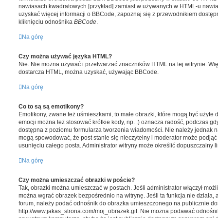
nawiasach kwadratowych [przykład] zamiast w używanych w HTML-u nawias
uzyskać więcej informacji o BBCode, zapoznaj się z przewodnikiem dostęp
kliknięciu odnośnika
BBCode
.
Na górę
Czy można używać języka HTML?
Nie. Nie można używać i przetwarzać znaczników HTML na tej witrynie. Wię
dostarcza HTML, można uzyskać, używając BBCode.
Na górę
Co to są są emotikony?
Emotikony, zwane też uśmieszkami, to małe obrazki, które mogą być użyte 
emocji można też stosować krótkie kody, np. :) oznacza radość, podczas gdy 
dostępna z poziomu formularza tworzenia wiadomości. Nie należy jednak 
mogą spowodować, że post stanie się nieczytelny i moderator może podjąć 
usunięciu całego posta. Administrator witryny może określić dopuszczalny l
Na górę
Czy można umieszczać obrazki w poście?
Tak, obrazki można umieszczać w postach. Jeśli administrator włączył moż
można wgrać obrazek bezpośrednio na witrynę. Jeśli ta funkcja nie działa,
forum, należy podać odnośnik do obrazka umieszczonego na publicznie do
http://www.jakas_strona.com/moj_obrazek.gif. Nie można podawać odnośn