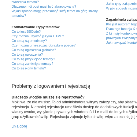
tworzenia tematu?
Jakie typy załącznik
Dlaczego mój post musi być akceptowany?
W jaki sposób można
W jaki sposób mogę przesunąć swój temat na górę strony
tematów?
Zagadnienia związ
Kto jest autorem te
Formatowanie i typy tematów
Dlaczego funkcja X n
Co to jest BBCode?
Z kim się kontaktow
Czy można używać języka HTML?
prawnych związanych
Co to są są emotikony?
Jak nawiązać kontak
Czy można umieszczać obrazki w poście?
Co to są ogłoszenia globalne?
Co to są ogłoszenia?
Co to są przyklejone tematy?
Co to są zamknięte tematy?
Co to są ikony tematu?
Problemy z logowaniem i rejestracją
Dlaczego w ogóle muszę się rejestrować?
Możliwe, że nie musisz. To od administratora witryny zależy czy, aby pisać 
rejestracja. Niemniej rejestracja umożliwia dostęp do dodatkowych funkcji n
własny awatar, wysyłanie prywatnych wiadomości i e-maili do innych użytk
grup użytkowników itp. Rejestracja zajmuje tylko chwilę, więc zaleca się je
Na górę