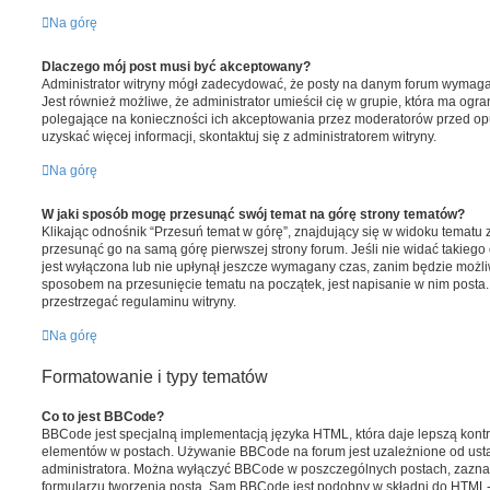
Na górę
Dlaczego mój post musi być akceptowany?
Administrator witryny mógł zadecydować, że posty na danym forum wymagaj
Jest również możliwe, że administrator umieścił cię w grupie, która ma og
polegające na konieczności ich akceptowania przez moderatorów przed op
uzyskać więcej informacji, skontaktuj się z administratorem witryny.
Na górę
W jaki sposób mogę przesunąć swój temat na górę strony tematów?
Klikając odnośnik “Przesuń temat w górę”, znajdujący się w widoku tematu 
przesunąć go na samą górę pierwszej strony forum. Jeśli nie widać takiego 
jest wyłączona lub nie upłynął jeszcze wymagany czas, zanim będzie możliw
sposobem na przesunięcie tematu na początek, jest napisanie w nim posta.
przestrzegać regulaminu witryny.
Na górę
Formatowanie i typy tematów
Co to jest BBCode?
BBCode jest specjalną implementacją języka HTML, która daje lepszą kon
elementów w postach. Używanie BBCode na forum jest uzależnione od ust
administratora. Można wyłączyć BBCode w poszczególnych postach, zazna
formularzu tworzenia posta. Sam BBCode jest podobny w składni do HTML-a