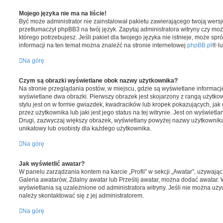
Mojego języka nie ma na liście!
Być może administrator nie zainstalował pakietu zawierającego twoją wersj
przetłumaczył phpBB3 na twój język. Zapytaj administratora witryny czy mo
którego potrzebujesz. Jeśli pakiet dla twojego języka nie istnieje, może sp
informacji na ten temat można znaleźć na stronie internetowej
phpBB.pl
® l
Na górę
Czym są obrazki wyświetlane obok nazwy użytkownika?
Na stronie przeglądania postów, w miejscu, gdzie są wyświetlane informac
wyświetlane dwa obrazki. Pierwszy obrazek jest skojarzony z rangą użytk
stylu jest on w formie gwiazdek, kwadracików lub kropek pokazujących, ja
przez użytkownika lub jaki jest jego status na tej witrynie. Jest on wyświet
Drugi, zazwyczaj większy obrazek, wyświetlany powyżej nazwy użytkownika j
unikatowy lub osobisty dla każdego użytkownika.
Na górę
Jak wyświetlić awatar?
W panelu zarządzania kontem na karcie „Profil” w sekcji „Awatar”, używając
Galeria awatarów, Zdalny awatar lub Prześlij awatar, można dodać awatar.
wyświetlania są uzależnione od administratora witryny. Jeśli nie można uż
należy skontaktować się z jej administratorem.
Na górę