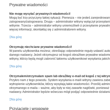
Prywatne wiadomości
Nie mogę wysyłać prywatnych wiadomości!
Mogą być trzy przyczyny takiej sytuacji. Pierwsza – nie jesteś zarejestrowa
zalogowany/zalogowana. Druga – administrator witryny wyłączył przesyłan
witrynie. Trzecia – administrator witryny uniemożliwił ci przesyłanie prywa
więcej informacji, skontaktuj się z administratorem witryny.
Na górę
Otrzymuję niechciane prywatne wiadomości!
W panelu użytkownika możesz, określając odpowiednie reguły ustawić au
danego nadawcy. Jeżeli otrzymujesz od kogoś obraźliwe prywatne wiadomo
witryny, którzy będą mogli zabronić takiemu użytkownikowi wysyłania jaki
Na górę
Otrzymałem/otrzymałam spam lub obraźliwy e-mail od kogoś z tej witryn
Przykro nam z tego powodu. System wysyłania e-maili witryny zawiera zab
wytropienie użytkowników, którzy wysyłają takie wiadomości. Prześlij admini
otrzymanego e-maila – ważne, aby były w niej zawarte nagłówki, ponieważ 
nadawcy. Administrator będzie wówczas mógł podjąć odpowiednie działani
Na górę
Przyjaciele i wrogowie