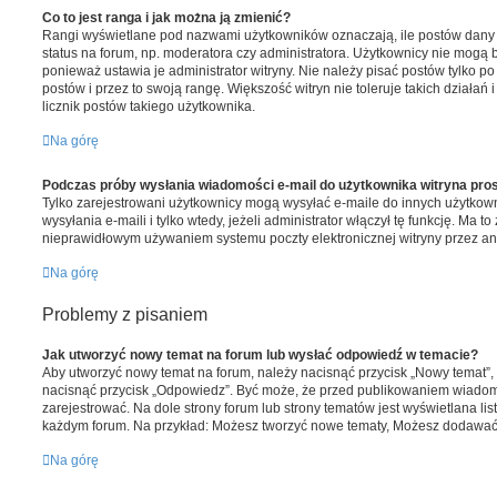
Co to jest ranga i jak można ją zmienić?
Rangi wyświetlane pod nazwami użytkowników oznaczają, ile postów dany u
status na forum, np. moderatora czy administratora. Użytkownicy nie mogą 
ponieważ ustawia je administrator witryny. Nie należy pisać postów tylko po 
postów i przez to swoją rangę. Większość witryn nie toleruje takich działań 
licznik postów takiego użytkownika.
Na górę
Podczas próby wysłania wiadomości e-mail do użytkownika witryna pros
Tylko zarejestrowani użytkownicy mogą wysyłać e-maile do innych użytko
wysyłania e-maili i tylko wtedy, jeżeli administrator włączył tę funkcję. Ma 
nieprawidłowym używaniem systemu poczty elektronicznej witryny przez 
Na górę
Problemy z pisaniem
Jak utworzyć nowy temat na forum lub wysłać odpowiedź w temacie?
Aby utworzyć nowy temat na forum, należy nacisnąć przycisk „Nowy temat”
nacisnąć przycisk „Odpowiedz”. Być może, że przed publikowaniem wiadomo
zarejestrować. Na dole strony forum lub strony tematów jest wyświetlana li
każdym forum. Na przykład: Możesz tworzyć nowe tematy, Możesz dodawać z
Na górę