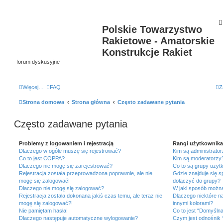
Polskie Towarzystwo
Rakietowe - Amatorskie
Konstrukcje Rakiet
forum dyskusyjne
Więcej…
FAQ
Z
Strona domowa
Strona główna
Często zadawane pytania
Często zadawane pytania
Problemy z logowaniem i rejestracją
Rangi użytkownika
Dlaczego w ogóle muszę się rejestrować?
Kim są administrato
Co to jest COPPA?
Kim są moderatorzy
Dlaczego nie mogę się zarejestrować?
Co to są grupy uży
Rejestracja została przeprowadzona poprawnie, ale nie
Gdzie znajduje się s
mogę się zalogować!
dołączyć do grupy?
Dlaczego nie mogę się zalogować?
W jaki sposób można
Rejestracja została dokonana jakiś czas temu, ale teraz nie
Dlaczego niektóre n
mogę się zalogować?!
innymi kolorami?
Nie pamiętam hasła!
Co to jest “Domyśln
Dlaczego następuje automatyczne wylogowanie?
Czym jest odnośnik 