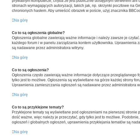
prywatnym komputerze, chyba że jest publicznie dostępnym serwerem ani 
stronach wymagających autoryzacji, takich jak, np. skrzynki pocztowe na Gm
chronionych hasłem. Aby umieścić obrazek w poście, użyj znacznika BBC
Na górę
Co to są ogłoszenia globalne?
Ogłoszenia globalne zawierają ważne informacje i należy zawsze je czytać
każdego forum i w panelu zarządzania kontem użytkownika. Uprawnienia 
są nadawane przez administratora witryny.
Na górę
Co to są ogłoszenia?
Ogłoszenia często zawierają ważne informacje dotyczące przeglądanego for
tylko jest to możliwe. Ogłoszenia są wyświetlane na górze każdej strony for
Uprawnienia zamieszczania ogłoszeń są nadawane przez administratora wi
Na górę
Co to są przyklejone tematy?
Przyklejone tematy są wyświetlane pod ogłoszeniami na pierwszej stronie 
dość ważne, więc należy je przeczytać, gdy tylko jest to możliwe. Podobni
ogłoszeń i globalnych ogłoszeń, uprawnienia przyklejania tematów są nada
Na górę