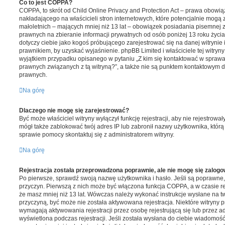
Co to jest COPPA?
COPPA, to skrót od Child Online Privacy and Protection Act – prawa obow
nakładającego na właścicieli stron internetowych, które potencjalnie mogą 
małoletnich – mających mniej niż 13 lat – obowiązek posiadania pisemnej
prawnych na zbieranie informacji prywatnych od osób poniżej 13 roku życia
dotyczy ciebie jako kogoś próbującego zarejestrować się na danej witrynie i
prawnikiem, by uzyskać wyjaśnienie. phpBB Limited i właściciele tej witryn
wyjątkiem przypadku opisanego w pytaniu „Z kim się kontaktować w spraw
prawnych związanych z tą witryną?”, a także nie są punktem kontaktowym d
prawnych.
Na górę
Dlaczego nie mogę się zarejestrować?
Być może właściciel witryny wyłączył funkcję rejestracji, aby nie rejestrował
mógł także zablokować twój adres IP lub zabronił nazwy użytkownika, którą
sprawie pomocy skontaktuj się z administratorem witryny.
Na górę
Rejestracja została przeprowadzona poprawnie, ale nie mogę się zalog
Po pierwsze, sprawdź swoją nazwę użytkownika i hasło. Jeśli są poprawne,
przyczyn. Pierwszą z nich może być włączona funkcja COPPA, a w czasie rej
że masz mniej niż 13 lat. Wówczas należy wykonać instrukcje wysłane na twój
przyczyną, być może nie została aktywowana rejestracja. Niektóre witryn
wymagają aktywowania rejestracji przez osobę rejestrującą się lub przez ad
wyświetlona podczas rejestracji. Jeśli została wysłana do ciebie wiadomość