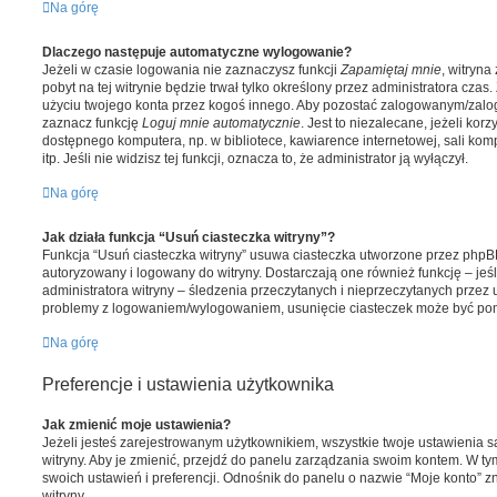
Na górę
Dlaczego następuje automatyczne wylogowanie?
Jeżeli w czasie logowania nie zaznaczysz funkcji
Zapamiętaj mnie
, witryna
pobyt na tej witrynie będzie trwał tylko określony przez administratora cza
użyciu twojego konta przez kogoś innego. Aby pozostać zalogowanym/zal
zaznacz funkcję
Loguj mnie automatycznie
. Jest to niezalecane, jeżeli korz
dostępnego komputera, np. w bibliotece, kawiarence internetowej, sali kom
itp. Jeśli nie widzisz tej funkcji, oznacza to, że administrator ją wyłączył.
Na górę
Jak działa funkcja “Usuń ciasteczka witryny”?
Funkcja “Usuń ciasteczka witryny” usuwa ciasteczka utworzone przez phpBB 
autoryzowany i logowany do witryny. Dostarczają one również funkcję – jeś
administratora witryny – śledzenia przeczytanych i nieprzeczytanych przez 
problemy z logowaniem/wylogowaniem, usunięcie ciasteczek może być po
Na górę
Preferencje i ustawienia użytkownika
Jak zmienić moje ustawienia?
Jeżeli jesteś zarejestrowanym użytkownikiem, wszystkie twoje ustawienia
witryny. Aby je zmienić, przejdź do panelu zarządzania swoim kontem. W 
swoich ustawień i preferencji. Odnośnik do panelu o nazwie “Moje konto” z
witryny.