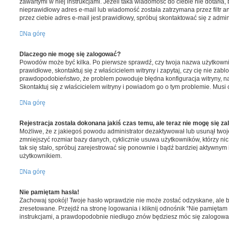
zawartymi w niej instrukcjami. Jeżeli taka wiadomość do ciebie nie dotarła
nieprawidłowy adres e-mail lub wiadomość została zatrzymana przez filtr
przez ciebie adres e-mail jest prawidłowy, spróbuj skontaktować się z admin
Na górę
Dlaczego nie mogę się zalogować?
Powodów może być kilka. Po pierwsze sprawdź, czy twoja nazwa użytkownik
prawidłowe, skontaktuj się z właścicielem witryny i zapytaj, czy cię nie zabl
prawdopodobieństwo, że problem powoduje błędna konfiguracja witryny, na 
Skontaktuj się z właścicielem witryny i powiadom go o tym problemie. Musi
Na górę
Rejestracja została dokonana jakiś czas temu, ale teraz nie mogę się z
Możliwe, że z jakiegoś powodu administrator dezaktywował lub usunął twoje
zmniejszyć rozmiar bazy danych, cyklicznie usuwa użytkowników, którzy nic n
tak się stało, spróbuj zarejestrować się ponownie i bądź bardziej aktywn
użytkownikiem.
Na górę
Nie pamiętam hasła!
Zachowaj spokój! Twoje hasło wprawdzie nie może zostać odzyskane, ale 
zresetowane. Przejdź na stronę logowania i kliknij odnośnik “Nie pamiętam 
instrukcjami, a prawdopodobnie niedługo znów będziesz móc się zalogowa