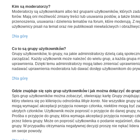
Kim są moderatorzy?
Moderatorzy są użytkownikami albo też grupami użytkowników, których zad
forów. Mają oni możliwość zmiany treści lub usuwania postów, a także blo
przenoszenia, usuwania i dzielenia tematów na forum, które moderują. Z r
użytkownicy pisali na temat oraz nie publikowali niewłaściwych i obraźliwyc
Na górę
Co to są grupy użytkowników?
Grupy użytkowników, to grupy, na jakie administratorzy dzielą całą społeczno
zarządzać. Każdy użytkownik może należeć do wielu grup, a każda grupa 
uprawnienia. Dzięki temu administratorzy mogą łatwo zmieniać uprawnieni
nadawać uprawnienia moderatora lub dawać dostęp użytkownikom do pryw
Na górę
Gdzie znajduje się spis grup użytkowników i jak można dołączyć do gru
Spis grup użytkowników można zobaczyć, otwierając kartę
Grupy
znajdując
który otwiera się po kliknięciu odnośnika
Moje konto
. Nie wszystkie grupy s
mogą wymagać akceptacji przyjęcia nowego członka, niektóre mogą być za
ukrytych członków. Użytkownik może poprosić o przyjęcie do danej grupy, n
Prośba o przyjęcie do grupy, która wymaga akceptacji przyjęcia nowego c
przez lidera grupy. Może on poprosić użytkownika o podanie wyjaśnień, dla
grupy. W przypadku otrzymania negatywnej decyzji proszę nie nękać lidera
on swoje powody.