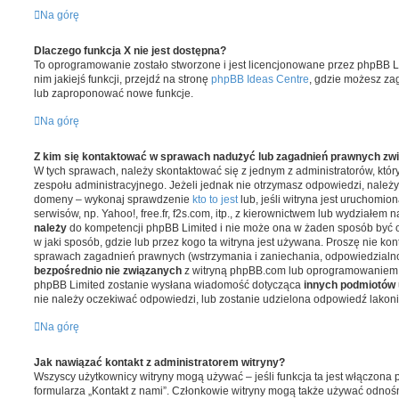
Na górę
Dlaczego funkcja X nie jest dostępna?
To oprogramowanie zostało stworzone i jest licencjonowane przez phpBB Li
nim jakiejś funkcji, przejdź na stronę
phpBB Ideas Centre
, gdzie możesz za
lub zaproponować nowe funkcje.
Na górę
Z kim się kontaktować w sprawach nadużyć lub zagadnień prawnych zwi
W tych sprawach, należy skontaktować się z jednym z administratorów, któr
zespołu administracyjnego. Jeżeli jednak nie otrzymasz odpowiedzi, należy
domeny – wykonaj sprawdzenie
kto to jest
lub, jeśli witryna jest uruchomi
serwisów, np. Yahoo!, free.fr, f2s.com, itp., z kierownictwem lub wydziałem
należy
do kompetencji phpBB Limited i nie może ona w żaden sposób być 
w jaki sposób, gdzie lub przez kogo ta witryna jest używana. Proszę nie ko
sprawach zagadnień prawnych (wstrzymania i zaniechania, odpowiedzialnoś
bezpośrednio nie związanych
z witryną phpBB.com lub oprogramowaniem 
phpBB Limited zostanie wysłana wiadomość dotycząca
innych podmiotów
nie należy oczekiwać odpowiedzi, lub zostanie udzielona odpowiedź lakon
Na górę
Jak nawiązać kontakt z administratorem witryny?
Wszyscy użytkownicy witryny mogą używać – jeśli funkcja ta jest włączona p
formularza „Kontakt z nami”. Członkowie witryny mogą także używać odnośn