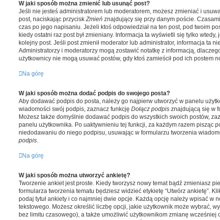
W jaki sposób można zmienić lub usunąć post?
Jeśli nie jesteś administratorem lub moderatorem, możesz zmieniać i usuwa
post, naciskając przycisk
Zmień
znajdujący się przy danym poście. Czasami
czas po jego napisaniu. Jeżeli ktoś odpowiedział na ten post, pod twoim pos
kiedy ostatni raz post był zmieniany. Informacja ta wyświetli się tylko wtedy,
kolejny post. Jeśli post zmienił moderator lub administrator, informacja ta n
Administratorzy i moderatorzy mogą zostawić notatkę z informacją, dlaczego 
użytkownicy nie mogą usuwać postów, gdy ktoś zamieścił pod ich postem n
Na górę
W jaki sposób można dodać podpis do swojego posta?
Aby dodawać podpis do posta, należy go najpierw utworzyć w panelu użytk
wiadomości swój podpis, zaznacz funkcję
Dołącz podpis
znajdującą się w 
Możesz także domyślnie dodawać podpis do wszystkich swoich postów, za
panelu użytkownika. Po uaktywnieniu tej funkcji, za każdym razem pisząc 
niedodawaniu do niego podpisu, usuwając w formularzu tworzenia wiadom
podpis
.
Na górę
W jaki sposób można utworzyć ankietę?
Tworzenie ankiet jest proste. Kiedy tworzysz nowy temat bądź zmieniasz pi
formularza tworzenia tematu będziesz widzieć etykietę “Utwórz ankietę”. Kli
podaj tytuł ankiety i co najmniej dwie opcje. Każdą opcję należy wpisać 
tekstowego. Możesz określić liczbę opcji, jakie użytkownik może wybrać, wy
bez limitu czasowego), a także umożliwić użytkownikom zmianę wcześniej o